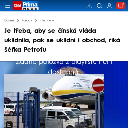
Domů
Pořady
Interview
Je třeba, aby se čínská vláda
uklidnila, pak se uklidní i obchod, říká
šéfka Petrofu
Žádná položka z playlistu není
Výběr redakce
dostupná.