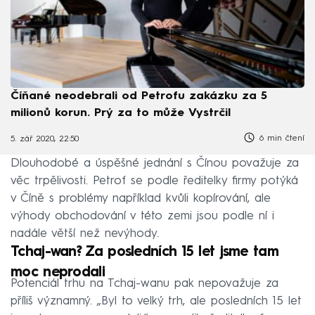
Číňané neodebrali od Petrofu zakázku za 5
milionů korun. Prý za to může Vystrčil
6 min čtení
5. zář 2020, 22:50
Dlouhodobé a úspěšné jednání s Čínou považuje za
věc trpělivosti. Petrof se podle ředitelky firmy potýká
v Číně s problémy například kvůli kopírování, ale
výhody obchodování v této zemi jsou podle ní i
nadále větší než nevýhody.
Tchaj-wan? Za posledních 15 let jsme tam
moc neprodali
Potenciál trhu na Tchaj-wanu pak nepovažuje za
příliš významný. „Byl to velký trh, ale posledních 15 let