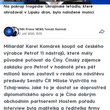
Na pokraji tragédie: Ukrajinské letadlo, které
P
ohrožoval v Lipsku dron, bylo naložené municí
e
CNN Prima NEWS
,
Tomáš Kačmár
10. zář 2020, 13:55
Miliardář Karel Komárek koupil od českého
výrobce Petrof 11 nástrojů, které měly
původně putovat do Číny. Čínský zájemce
zakázku pro Petrof v hodnotě přes pět
milionů korun zastavil v reakci na návštěvu
předsedy Senátu ČR Miloše Vystrčila na
Tchaj-wanu. Jaké to je dostat se doprostřed
diplomatického sporu a je Čína dobrým
obchodním partnerem? Hostem pořadu
Interview byla majitelka a ředitelka firmy