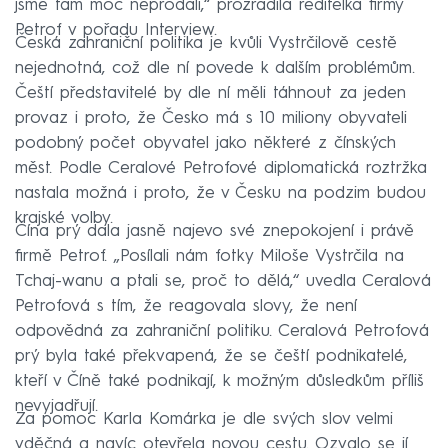
jsme tam moc neprodali,“ prozradila ředitelka firmy
Petrof v pořadu Interview.
Česká zahraniční politika je kvůli Vystrčilově cestě
nejednotná, což dle ní povede k dalším problémům.
Čeští představitelé by dle ní měli táhnout za jeden
provaz i proto, že Česko má s 10 miliony obyvateli
podobný počet obyvatel jako některé z čínských
měst. Podle Ceralové Petrofové diplomatická roztržka
nastala možná i proto, že v Česku na podzim budou
krajské volby.
Čína prý dala jasně najevo své znepokojení i právě
firmě Petrof. „Posílali nám fotky Miloše Vystrčila na
Tchaj-wanu a ptali se, proč to dělá,“ uvedla Ceralová
Petrofová s tím, že reagovala slovy, že není
odpovědná za zahraniční politiku. Ceralová Petrofová
prý byla také překvapená, že se čeští podnikatelé,
kteří v Číně také podnikají, k možným důsledkům příliš
nevyjadřují.
Za pomoc Karla Komárka je dle svých slov velmi
vděčná a navíc otevřela novou cestu. Ozvalo se jí