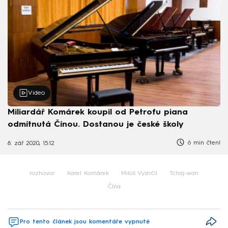
Video
Miliardář Komárek koupil od Petrofu piana
odmítnutá Čínou. Dostanou je české školy
6 min čtení
8. zář 2020, 15:12
rozhovor
Karel Komárek
Miloš Vystrčil
Tchaj-wan
Čína
Pro tento článek jsou komentáře vypnuté