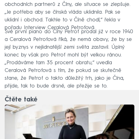
obchodních partnerů z Číny, ale situace se zlepšuje.
„Je potřeba aby se čínská vláda uklidnila. Pak se
uklidní i obchod. Takhle to v Číně chodí,“ řekla v
pořadu Interview Ceralová Petrofová.
Své první piano do Číny Petrof prodal již v roce 1940
a Ceralová Petrofová říká, že nemá obavy, že by se
její byznys v nejlidnatější zemi světa zastavil. Úplný
konec by však pro Petrof mohl být velkou ránou.
„Prodáváme tam 35 procent obratu,“ uvedla
Ceralová Petrofová s tím, že pokud se skutečně
stane, že Petrof o takto důležitý trh, jako je Čína,
přijde, tak to bude drsné, ale přežije se to.
Čtěte také