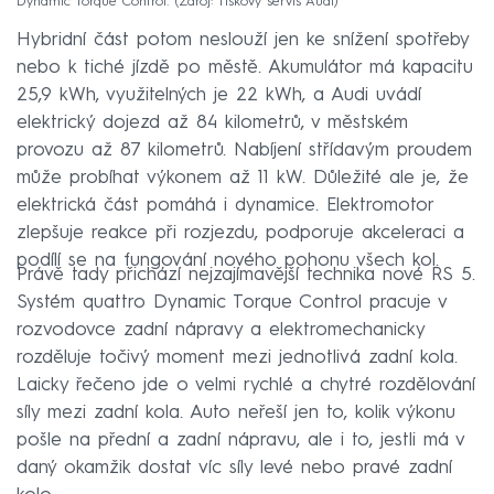
Dynamic Torque Control.
Zdroj: Tiskový servis Audi
Hybridní část potom neslouží jen ke snížení spotřeby
nebo k tiché jízdě po městě. Akumulátor má kapacitu
25,9 kWh, využitelných je 22 kWh, a Audi uvádí
elektrický dojezd až 84 kilometrů, v městském
provozu až 87 kilometrů. Nabíjení střídavým proudem
může probíhat výkonem až 11 kW. Důležité ale je, že
elektrická část pomáhá i dynamice. Elektromotor
zlepšuje reakce při rozjezdu, podporuje akceleraci a
podílí se na fungování nového pohonu všech kol.
Právě tady přichází nejzajímavější technika nové RS 5.
Systém quattro Dynamic Torque Control pracuje v
rozvodovce zadní nápravy a elektromechanicky
rozděluje točivý moment mezi jednotlivá zadní kola.
Laicky řečeno jde o velmi rychlé a chytré rozdělování
síly mezi zadní kola. Auto neřeší jen to, kolik výkonu
pošle na přední a zadní nápravu, ale i to, jestli má v
daný okamžik dostat víc síly levé nebo pravé zadní