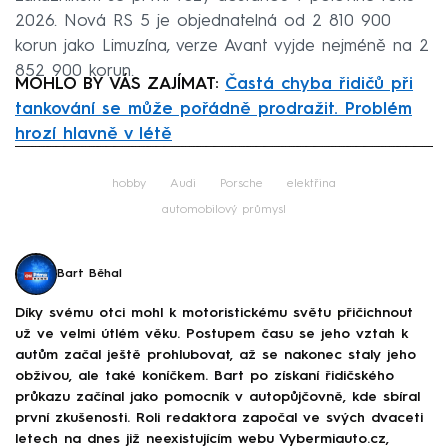
2026. Nová RS 5 je objednatelná od 2 810 900
korun jako Limuzína, verze Avant vyjde nejméně na 2
852 900 korun.
MOHLO BY VÁS ZAJÍMAT:
Častá chyba řidičů při
tankování se může pořádně prodražit. Problém
hrozí hlavně v létě
Failed to fetch
hobby
Audi
Porsche
elektřina
automobilový průmysl
Bart Běhal
Díky svému otci mohl k motoristickému světu přičichnout
už ve velmi útlém věku. Postupem času se jeho vztah k
autům začal ještě prohlubovat, až se nakonec staly jeho
obživou, ale také koníčkem. Bart po získaní řidičského
průkazu začínal jako pomocník v autopůjčovně, kde sbíral
první zkušenosti. Roli redaktora započal ve svých dvaceti
letech na dnes již neexistujícím webu Vybermiauto.cz,