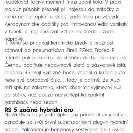
rozdělovat točivý moment mezi zadní kola. V praxi
má vůz působit přesněji při nájezdu do zatáčky a
ochotněji se opírat o vnější zadní kolo při výjezdu.
Aerodynamické doplňky pro limitovanou edici vznikaly
v tunelu a mají snižovat vztlak na přední i zadní
nápravě.
K tomu se přidávají keramické brzdy a možnost
sáhnout po pneumatikách Pirelli PZero Trofeo R.
Interiér pak pokračuje ve stejném duchu jako exteriér.
Černou doplňuje neodymově zlatá a zázvorově bílá,
sedadla RS mají výrazné boční vedení a každé auto
nese své pořadové číslo. I tady je patrné, že Audi
míří spíš na zákazníka, který chce mít výjimečný kus
do sbírky, než pouze nejrychlejší kompaktní
hatchback nebo sedan.
RS 5 začíná hybridní éru
Nová RS 5 to je ještě úplně jiný příběh. Audi ji totiž
označuje za svůj první supersportovní plug-in hybridní
model. Základem je benzinový šestiválec 2.9 TFSI bi-