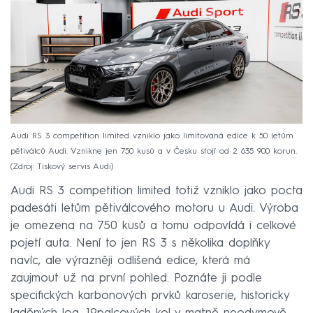
Audi RS 3 competition limited vzniklo jako limitovaná edice k 50 letům
pětiválců Audi. Vznikne jen 750 kusů a v Česku stojí od 2 635 900 korun.
Zdroj: Tiskový servis Audi
Audi RS 3 competition limited totiž vzniklo jako pocta
padesáti letům pětiválcového motoru u Audi. Výroba
je omezena na 750 kusů a tomu odpovídá i celkové
pojetí auta. Není to jen RS 3 s několika doplňky
navíc, ale výrazněji odlišená edice, která má
zaujmout už na první pohled. Poznáte ji podle
specifických karbonových prvků karoserie, historicky