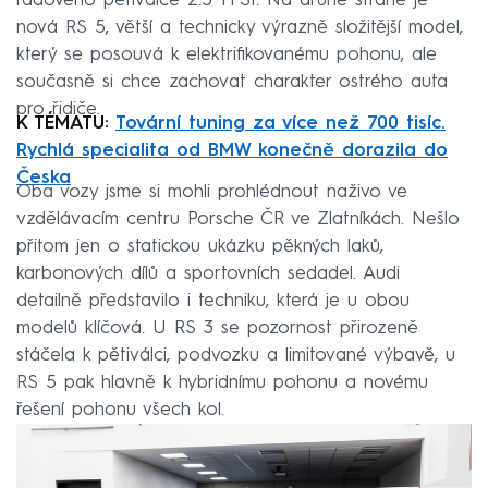
řadového pětiválce 2.5 TFSI. Na druhé straně je
nová RS 5, větší a technicky výrazně složitější model,
který se posouvá k elektrifikovanému pohonu, ale
současně si chce zachovat charakter ostrého auta
pro řidiče.
K TÉMATU:
Tovární tuning za více než 700 tisíc.
Rychlá specialita od BMW konečně dorazila do
Česka
Oba vozy jsme si mohli prohlédnout naživo ve
vzdělávacím centru Porsche ČR ve Zlatníkách. Nešlo
přitom jen o statickou ukázku pěkných laků,
karbonových dílů a sportovních sedadel. Audi
detailně představilo i techniku, která je u obou
modelů klíčová. U RS 3 se pozornost přirozeně
stáčela k pětiválci, podvozku a limitované výbavě, u
RS 5 pak hlavně k hybridnímu pohonu a novému
řešení pohonu všech kol.