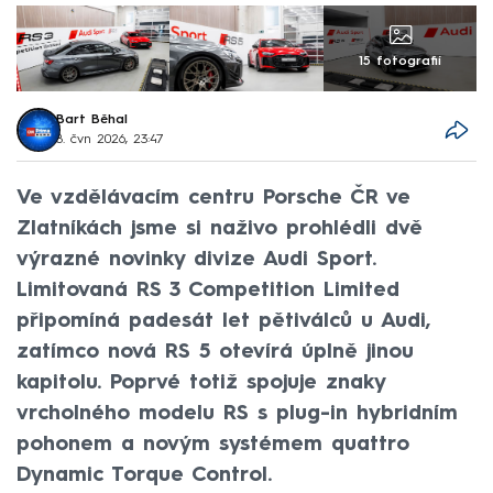
15 fotografií
Bart Běhal
8. čvn 2026, 23:47
Ve vzdělávacím centru Porsche ČR ve
Zlatníkách jsme si naživo prohlédli dvě
výrazné novinky divize Audi Sport.
Limitovaná RS 3 Competition Limited
připomíná padesát let pětiválců u Audi,
zatímco nová RS 5 otevírá úplně jinou
kapitolu. Poprvé totiž spojuje znaky
vrcholného modelu RS s plug-in hybridním
pohonem a novým systémem quattro
Dynamic Torque Control.