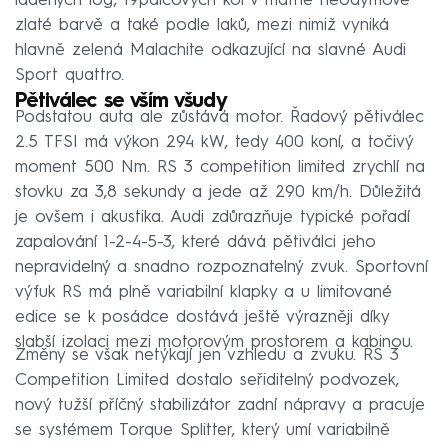
laděných log, 19palcových kol v matně neodymově
zlaté barvě a také podle laků, mezi nimiž vyniká
hlavně zelená Malachite odkazující na slavné Audi
Sport quattro.
Pětiválec se vším všudy
Podstatou auta ale zůstává motor. Řadový pětiválec
2.5 TFSI má výkon 294 kW, tedy 400 koní, a točivý
moment 500 Nm. RS 3 competition limited zrychlí na
stovku za 3,8 sekundy a jede až 290 km/h. Důležitá
je ovšem i akustika. Audi zdůrazňuje typické pořadí
zapalování 1-2-4-5-3, které dává pětiválci jeho
nepravidelný a snadno rozpoznatelný zvuk. Sportovní
výfuk RS má plně variabilní klapky a u limitované
edice se k posádce dostává ještě výrazněji díky
slabší izolaci mezi motorovým prostorem a kabinou.
Změny se však netýkají jen vzhledu a zvuku. RS 3
Competition Limited dostalo seřiditelný podvozek,
nový tužší příčný stabilizátor zadní nápravy a pracuje
se systémem Torque Splitter, který umí variabilně