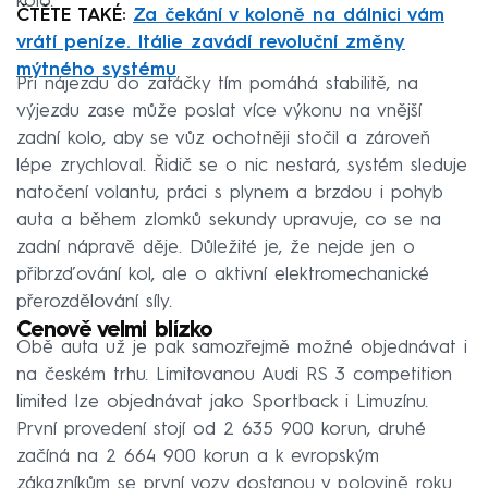
kolo.
ČTĚTE TAKÉ:
Za čekání v koloně na dálnici vám
vrátí peníze. Itálie zavádí revoluční změny
mýtného systému
Při nájezdu do zatáčky tím pomáhá stabilitě, na
výjezdu zase může poslat více výkonu na vnější
zadní kolo, aby se vůz ochotněji stočil a zároveň
lépe zrychloval. Řidič se o nic nestará, systém sleduje
natočení volantu, práci s plynem a brzdou i pohyb
auta a během zlomků sekundy upravuje, co se na
zadní nápravě děje. Důležité je, že nejde jen o
přibrzďování kol, ale o aktivní elektromechanické
přerozdělování síly.
Cenově velmi blízko
Obě auta už je pak samozřejmě možné objednávat i
na českém trhu. Limitovanou Audi RS 3 competition
limited lze objednávat jako Sportback i Limuzínu.
První provedení stojí od 2 635 900 korun, druhé
začíná na 2 664 900 korun a k evropským
zákazníkům se první vozy dostanou v polovině roku