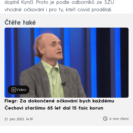
doplnil Kynčl. Proto je podle odborníků ze SZÚ
vhodné očkování i pro ty, kteří covid prodělali.
Čtěte také
Video
Flegr: Za dokončené očkování bych každému
Čechovi staršímu 65 let dal 15 tisíc korun
6 min čtení
21. pro 2021, 14:19