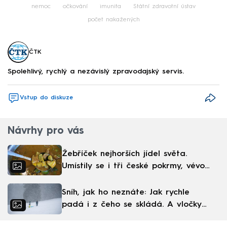
nemoc
očkování
imunita
Státní zdravotní ústav
počet nakažených
ČTK
Spolehlivý, rychlý a nezávislý zpravodajský servis.
Vstup do diskuze
Návrhy pro vás
Žebříček nejhorších jídel světa.
Umístily se i tři české pokrmy, vévodí
skandinávská kuchyně
Sníh, jak ho neznáte: Jak rychle
padá i z čeho se skládá. A vločky
nejsou bílé