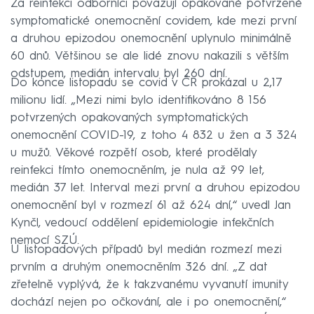
Za reinfekci odborníci považují opakované potvrzené
symptomatické onemocnění covidem, kde mezi první
a druhou epizodou onemocnění uplynulo minimálně
60 dnů. Většinou se ale lidé znovu nakazili s větším
odstupem, medián intervalu byl 260 dní.
Do konce listopadu se covid v ČR prokázal u 2,17
milionu lidí. „Mezi nimi bylo identifikováno 8 156
potvrzených opakovaných symptomatických
onemocnění COVID-19, z toho 4 832 u žen a 3 324
u mužů. Věkové rozpětí osob, které prodělaly
reinfekci tímto onemocněním, je nula až 99 let,
medián 37 let. Interval mezi první a druhou epizodou
onemocnění byl v rozmezí 61 až 624 dní,“ uvedl Jan
Kynčl, vedoucí oddělení epidemiologie infekčních
nemocí SZÚ.
U listopadových případů byl medián rozmezí mezi
prvním a druhým onemocněním 326 dní. „Z dat
zřetelně vyplývá, že k takzvanému vyvanutí imunity
dochází nejen po očkování, ale i po onemocnění,“