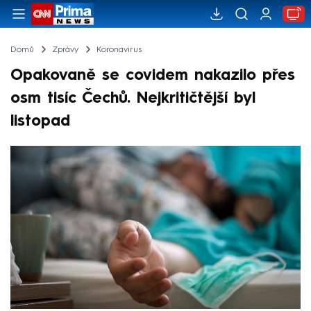
Domů
Zprávy
Koronavirus
Opakovaně se covidem nakazilo přes
osm tisíc Čechů. Nejkritičtější byl
listopad