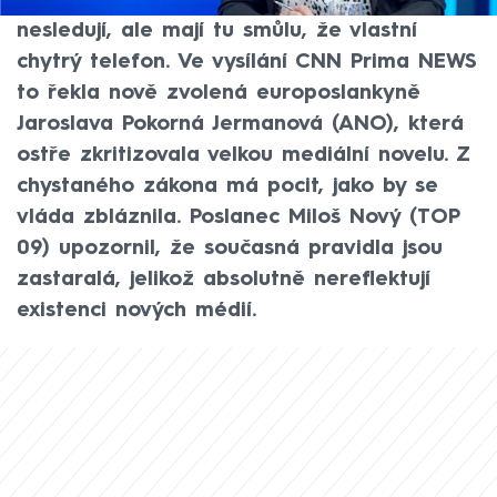
občanům, kteří veřejnoprávní média
nesledují, ale mají tu smůlu, že vlastní
chytrý telefon. Ve vysílání CNN Prima NEWS
to řekla nově zvolená europoslankyně
Jaroslava Pokorná Jermanová (ANO), která
ostře zkritizovala velkou mediální novelu. Z
chystaného zákona má pocit, jako by se
vláda zbláznila. Poslanec Miloš Nový (TOP
09) upozornil, že současná pravidla jsou
zastaralá, jelikož absolutně nereflektují
existenci nových médií.