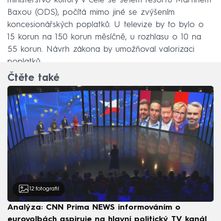
ministerstvo kultury v čele se šéfem resortu Martinem
Baxou (ODS), počítá mimo jiné se zvýšením
koncesionářských poplatků. U televize by to bylo o
15 korun na 150 korun měsíčně, u rozhlasu o 10 na
55 korun. Návrh zákona by umožňoval valorizaci
poplatků.
Čtěte také
12
fotografií
Analýza: CNN Prima NEWS informováním o
eurovolbách aspiruje na hlavní politický TV kanál