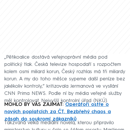
„Pětikoalice dostává veřejnoprávní média pod
politický tlak. Česká televize hospodaří s rozpočtem
kolem osmi miliard korun, Český rozhlas má tři miliardy
korun. A my do toho měšce sypeme další peníze bez
jakékoliv kontroly,“ kritizovala Jermanová ve vysílání
CNN Prima NEWS. Podle ní by média veřejné služby
měl kontrolovat Nejvyšší kontrolní úřad (NKÚ).
MOHLO BY VÁS ZAJÍMAT:
Operátoři ostře o
nových poplatcích za ČT. Bezbřehý chaos a
zásah do soukromí zákazníků
Takzvaná velká mediální novela, kterou připravilo