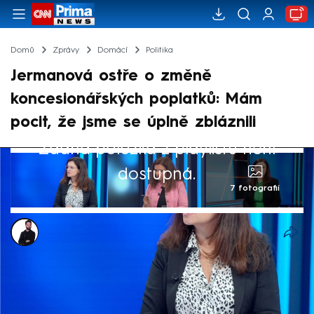
Domů
Zprávy
Domácí
Politika
Jermanová ostře o změně
koncesionářských poplatků: Mám
pocit, že jsme se úplně zbláznili
Žádná položka z playlistu není
dostupná.
7 fotografií
Marek Veselý
11. čvn 2024, 13:50
Je naprosto nepřijatelné, abychom
koncesionářské poplatky přikazovali i