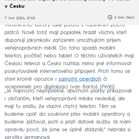
v Česku
6 min čtení
7. čvn 2024, 21:40
Ministerstvo kultury také počítá s rozšířením počtu
plátců. Nově totiž mají poplatek hradit všichni, kteří
disponují jakýmkoliv zařízením umožňujícím příjem
veřejnoprávních médií. Do toho spadá mobilní
telefon, počítač nebo tablet. O těchto uživatelích mají
Českou televizi a Český rozhlas mimo jiné informovat
poskytovatelé internetového připojení. Proti tomu se
staví kromě opozice i
samotní operátoři
či
vicepremiér pro digitalizaci Ivan Bartoš (Piráti).
„Je naprosto nepřijatelné, abychom platby přikazovali
i občanům, kteří veřejnoprávní média nesledují, ale
mají tu smůlu, že vlastní chytrý telefon. Těm se
budeme cpát do soukromí přes mobilní operátory a
budeme zjišťovat, jestli si platí datové služby. Já mám
opravdu pocit, že jsme se úplně zbláznili,“ nebrala si
servítky Jermanová.