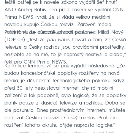
Ještě ostřeji se k novele zákona vyjádřil šéf hnutí
ANO Andrej Babiš. Ten před časem ve vysílání CNN
Prima NEWS tvrdil, že si vláda velkou mediální
novelou kupuje Českou televizi. Zároveň média
veřejné služby označil za provládní.
Proti tomu se důrazně ohradil poslanec Miloš Nový
Failed to fetch
(TOP 09). „Jestliže pan Babiš hovoří o tom, že Česká
televize a Český rozhlas jsou provládními prostředky,
nezlobte se na mě, to je naprostý nesmysl a blábol,“
řekl pro CNN Prima NEWS.
Ke kritice Jermanové se pak vyjádřil následovně: „Že
budou koncesionářské poplatky rozšířeny na nová
média, je důsledkem technologického pokroku. Když
před 30 lety neexistoval internet, chytrá mobilní
zařízení a tak podobně, bylo logické, že se poplatky
platily pouze z klasické televize a rozhlasu. Doba se
ale posunula. Dnes prostřednictvím internetu můžete
sledovat Českou televizi i Český rozhlas. Proto mi
rozšíření tohoto okruhu přijde naprosto logické.“