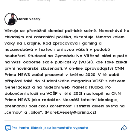
média
poplatky
rádio
televize
Andrej Babiš
Marek Veselý
Věnuje se převážně domácí politické scéně. Nenechává ho
chladným ani zahraniční politika, akcentuje témata kolem
války na Ukrajině. Rád zpracovává i gaming a
nezanedbává v textech ani svou vášeň v podobě
houbaření. Studoval na Gymnáziu Na Vítězné pláni a poté
na Vyšší odborné škole publicistiky (VOŠP), kde také získal
první novinářské zkušenosti. V on-line zpravodajství CNN
Prima NEWS začal pracovat v květnu 2020. V té době
přispíval také do studentského magazínu VOŠP s názvem
Generace20 a na hudební web Planeta Hudba. Po
dokončení studií na VOŠP v létě 2021 nastoupil na CNN
Prima NEWS jako redaktor. Nesnáší totalitní ideologie,
přehnanou politickou korektnost i striktní dělení světa na
„černou“ a „bílou“. (Marek.Vesely@iprima.cz)
Pro tento článek jsou komentáře vypnuté