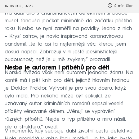
6 min čtení
14. lis 2021, 07:32
Na další dílo s charismatickým detektivem si budou
muset fanoušci počkat minimálně do začátku příštího
roku. Nesbø se nyní zaměřil na povídky. Jedna z nich
– Krysí ostrov, je navíc inspirovaná koronavirovou
pandemií. „Je to asi ta nejtemnější věc, kterou jsem
dosud napsal. Zobrazuji v ní ještě pesimističtější
budoucnost, než je u mě zvykem,“ prozradil.
Nesbø je autorem i příběhů pro děti
Norská hvězda však není autorem jednoho žánru. Na
kontě má i pět knih pro děti, jejichž hlavním hrdinou
je Doktor Proktor. Vytvořil je pro svou dceru, když
byla malá. Pro někoho může být šokující, že
uznávaný autor kriminálních románů sepsal veselé
příběhy věnované dětem. „Věnuji se vyprávění
různých příběhů. Nejde o typ příběhu a míru násilí,
ale o strukturu,“ uvedl.
V momentě, kdy sepisuje další životní cestu detektiva
Hola, proplétá v knize řadu motivů. „Je to, jako byste