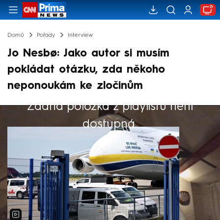
Domů
Pořady
Interview
Jo Nesbø: Jako autor si musím
pokládat otázku, zda někoho
neponoukám ke zločinům
Žádná položka z playlistu není
Výběr redakce
dostupná.