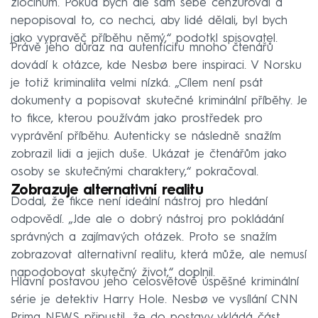
zločinům. Pokud bych ale sám sebe cenzuroval a
nepopisoval to, co nechci, aby lidé dělali, byl bych
jako vypravěč příběhu němý,“ podotkl spisovatel.
Právě jeho důraz na autenticitu mnoho čtenářů
dovádí k otázce, kde Nesbø bere inspiraci. V Norsku
je totiž kriminalita velmi nízká. „Cílem není psát
dokumenty a popisovat skutečné kriminální příběhy. Je
to fikce, kterou používám jako prostředek pro
vyprávění příběhu. Autenticky se následně snažím
zobrazil lidi a jejich duše. Ukázat je čtenářům jako
osoby se skutečnými charaktery,“ pokračoval.
Zobrazuje alternativní realitu
Dodal, že fikce není ideální nástroj pro hledání
odpovědí. „Jde ale o dobrý nástroj pro pokládání
správných a zajímavých otázek. Proto se snažím
zobrazovat alternativní realitu, která může, ale nemusí
napodobovat skutečný život,“ doplnil.
Hlavní postavou jeho celosvětově úspěšné kriminální
série je detektiv Harry Hole. Nesbø ve vysílání CNN
Prima NEWS připustil, že do postavy vkládá část