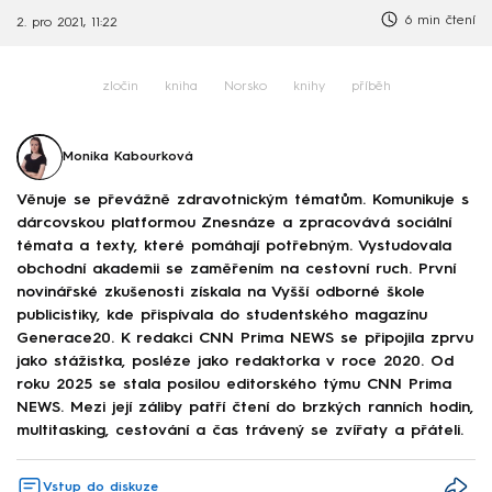
6 min čtení
2. pro 2021, 11:22
zločin
kniha
Norsko
knihy
příběh
Monika Kabourková
Věnuje se převážně zdravotnickým tématům. Komunikuje s
dárcovskou platformou Znesnáze a zpracovává sociální
témata a texty, které pomáhají potřebným. Vystudovala
obchodní akademii se zaměřením na cestovní ruch. První
novinářské zkušenosti získala na Vyšší odborné škole
publicistiky, kde přispívala do studentského magazínu
Generace20. K redakci CNN Prima NEWS se připojila zprvu
jako stážistka, posléze jako redaktorka v roce 2020. Od
roku 2025 se stala posilou editorského týmu CNN Prima
NEWS. Mezi její záliby patří čtení do brzkých ranních hodin,
multitasking, cestování a čas trávený se zvířaty a přáteli.
Vstup do diskuze