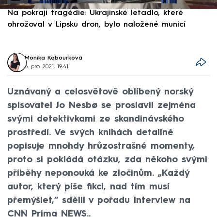
Na pokraji tragédie: Ukrajinské letadlo, které
P
ohrožoval v Lipsku dron, bylo naložené municí
e
Monika Kabourková
6. pro 2021, 19:41
Uznávaný a celosvětově oblíbený norský
spisovatel Jo Nesbø se proslavil zejména
svými detektivkami ze skandinávského
prostředí. Ve svých knihách detailně
popisuje mnohdy hrůzostrašné momenty,
proto si pokládá otázku, zda někoho svými
příběhy neponouká ke zločinům. „Každý
autor, který píše fikci, nad tím musí
přemýšlet,“ sdělil v pořadu Interview na
CNN Prima NEWS..