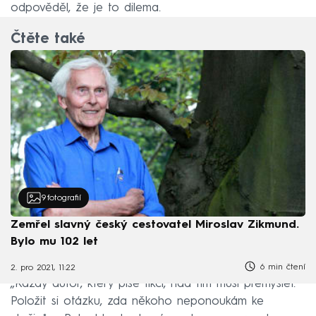
odpověděl, že je to dilema.
Čtěte také
9
fotografií
Zemřel slavný český cestovatel Miroslav Zikmund.
Bylo mu 102 let
6 min čtení
2. pro 2021, 11:22
„Každý autor, který píše fikci, nad tím musí přemýšlet.
Položit si otázku, zda někoho neponoukám ke