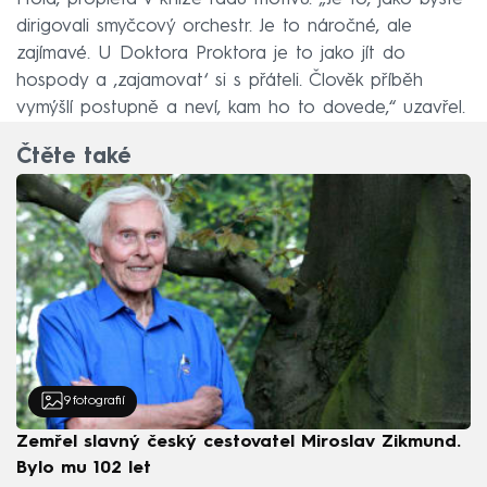
dirigovali smyčcový orchestr. Je to náročné, ale
zajímavé. U Doktora Proktora je to jako jít do
hospody a ‚zajamovat‘ si s přáteli. Člověk příběh
vymýšlí postupně a neví, kam ho to dovede,“ uzavřel.
Čtěte také
9
fotografií
Zemřel slavný český cestovatel Miroslav Zikmund.
Bylo mu 102 let