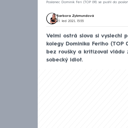
Poslanec Dominik Feri (TOP 09) se pustil do posla
Barbora Zykmundová
21. led 2021, 15:55
Velmi ostrá slova si vyslechl
kolegy Dominika Feriho (TOP 09
bez roušky a kritizoval vládu z
sobecký idiot.