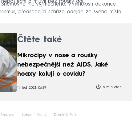
 neposlechl a mluvil bez roušky dál.
 Sněmovně nic výjimečného. V minulosti dokonce
garismus, předsedající schůze odejde ze svého místa
Čtěte také
Mikročipy v nose a roušky
nebezpečnější než AIDS. Jaké
hoaxy kolují o covidu?
6 min čtení
11. led 2021, 06:39
němovna
Lubomír Volný
Dominik Feri