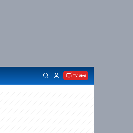
TV živě