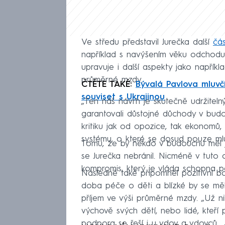
Ve středu představil Jurečka další
čá
například s navýšením věku odchodu
upravuje i další aspekty jako napřík
průměrné mzdy.
ČTĚTE TAKÉ:
Bývalá Pavlova mluvč
souviset s Ukrajinou
„Ten náš návrh je skutečně udržite
garantovali důstojné důchody v budou
kritiku jak od opozice, tak ekonomů,
systému, o které se dosud pouze mlu
Tomu, že by někdo v budoucnu měl ješ
se Jurečka nebránil. Nicméně v tuto 
kompromis, který je vláda schopna po
Následně také připomněl pozitivní bo
doba péče o děti a blízké by se měla
příjem ve výši průměrné mzdy. „Už nik
výchově svých dětí, nebo lidé, kteří p
podpora se řeší i u vdov a vdovců.