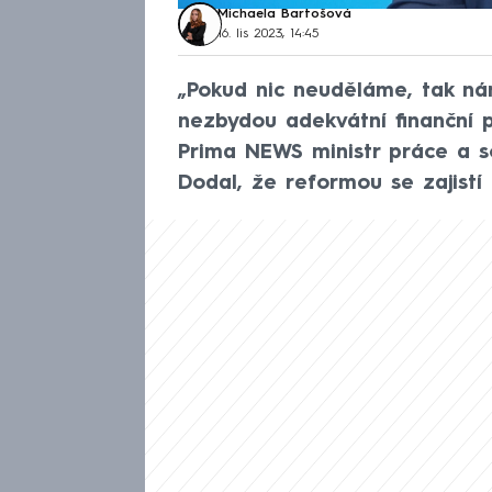
Michaela Bartošová
16. lis 2023, 14:45
„Pokud nic neuděláme, tak ná
nezbydou adekvátní finanční p
Prima NEWS ministr práce a so
Dodal, že reformou se zajist