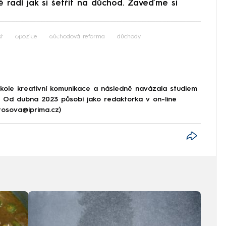
adí jak si šetřit na důchod. Zaveďme si
iled to fetch
t
opozice
důchodová reforma
důchody
škole kreativní komunikace a následně navázala studiem
e. Od dubna 2023 působí jako redaktorka v on-line
tosova@iprima.cz)