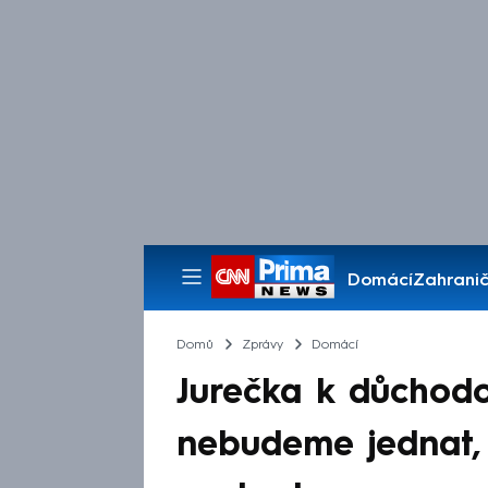
Domácí
Zahranič
Pořady
Domů
Zprávy
Domácí
Jurečka k důchod
nebudeme jednat, 