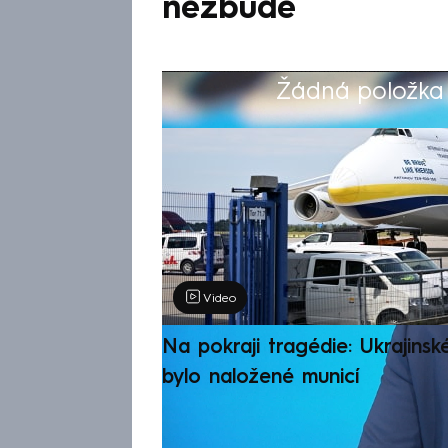
nezbude
Žádná položka z
Výběr redakce
Video
Na pokraji tragédie: Ukrajinsk
bylo naložené municí