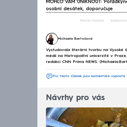
MOHLO VÁM UNIKNOUT: Poradkyně r
osobní desátek, doporučuje
Fa
Marian Jurečka
budoucnos
Michaela Bartošová
Vystudovala literární tvorbu na Vysoké 
médií na Metropolitní univerzitě v Praz
redakci CNN Prima NEWS. (Michaela.Bar
Pro tento článek jsou komentáře vypnuté
Návrhy pro vás