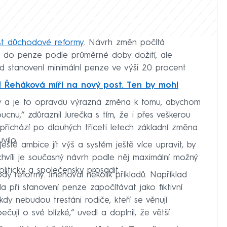
st důchodové reformy
. Návrh změn počítá
 do penze podle průměrné doby dožití, ale
lad stanovení minimální penze ve výši 20 procent
í Řeháková míří na nový post. Ten by mohl
lný a je to opravdu výrazná změna k tomu, abychom
cnu,“ zdůraznil Jurečka s tím, že i přes veškerou
 přichází po dlouhých třiceti letech základní změna
vilo.
tě ambice jít výš a systém ještě více upravit, by
chvíli je současný návrh podle něj maximální možný
liticky a společensky prosadit.
dy reformy. Jmenoval několik příkladů. Například
 při stanovení penze započítávat jako fiktivní
dy nebudou trestáni rodiče, kteří se věnují
ečují o své blízké,“ uvedl a doplnil, že větší