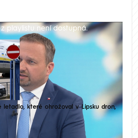
 playlistu není dostupná.
V
é letadlo, které ohrožoval v Lipsku dron,
Přilá
polit