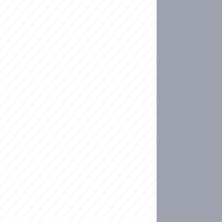
ideo
kat migranty do Česka? Sami by odešli, tvrdí exp
ické sebevraždě