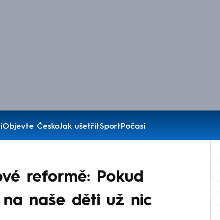
í
Objevte Česko
Jak ušetřit
Sport
Počasí
ové reformě: Pokud
na naše děti už nic