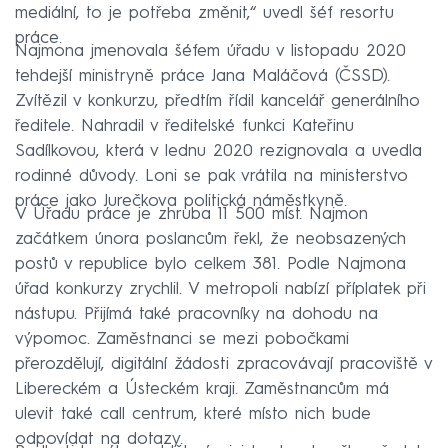
mediální, to je potřeba změnit,“ uvedl šéf resortu
práce.
Najmona jmenovala šéfem úřadu v listopadu 2020
tehdejší ministryně práce Jana Maláčová (ČSSD).
Zvítězil v konkurzu, předtím řídil kancelář generálního
ředitele. Nahradil v ředitelské funkci Kateřinu
Sadílkovou, která v lednu 2020 rezignovala a uvedla
rodinné důvody. Loni se pak vrátila na ministerstvo
práce jako Jurečkova politická náměstkyně.
V Úřadu práce je zhruba 11 500 míst. Najmon
začátkem února poslancům řekl, že neobsazených
postů v republice bylo celkem 381. Podle Najmona
úřad konkurzy zrychlil. V metropoli nabízí příplatek při
nástupu. Přijímá také pracovníky na dohodu na
výpomoc. Zaměstnanci se mezi pobočkami
přerozdělují, digitální žádosti zpracovávají pracoviště v
Libereckém a Ústeckém kraji. Zaměstnancům má
ulevit také call centrum, které místo nich bude
odpovídat na dotazy.