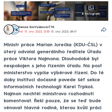
8 fotografií
Denisa Korityáková
,
ČTK
Akt. 15. úno 2023, 13:35
• 15. úno 2023, 08:47
Ministr práce Marian Jurečka (KDU-ČSL) v
úterý odvolal generálního ředitele Úřadu
práce Viktora Najmona. Dlouhodobě byl
nespokojen s jeho řízením úřadu. Na post
ministerstvo vypíše výběrové řízení. Do té
doby instituci dočasně povede šéf sekce
informačních technologií Karel Trpkoš.
Najmon nechtěl ministrovo rozhodnutí
komentovat. Řekl pouze, že se teď bude
věnovat hlavně rodině, kterou kvůli práci