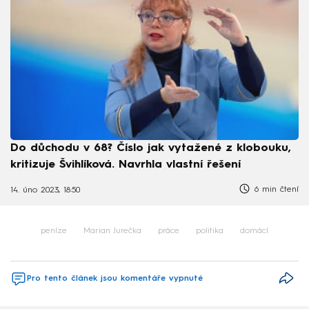
Do důchodu v 68? Číslo jak vytažené z klobouku,
kritizuje Švihlíková. Navrhla vlastní řešení
6 min čtení
14. úno 2023, 18:50
peníze
Marian Jurečka
práce
politika
domácí
Pro tento článek jsou komentáře vypnuté