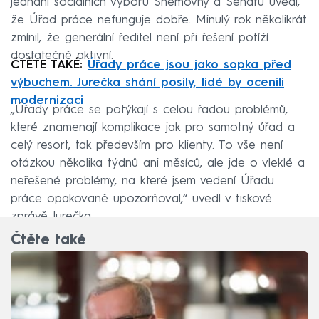
jednání sociálních výborů Sněmovny a Senátu uvedl,
že Úřad práce nefunguje dobře. Minulý rok několikrát
zmínil, že generální ředitel není při řešení potíží
dostatečně aktivní.
ČTĚTE TAKÉ:
Úřady práce jsou jako sopka před
výbuchem. Jurečka shání posily, lidé by ocenili
modernizaci
„Úřady práce se potýkají s celou řadou problémů,
které znamenají komplikace jak pro samotný úřad a
celý resort, tak především pro klienty. To vše není
otázkou několika týdnů ani měsíců, ale jde o vleklé a
neřešené problémy, na které jsem vedení Úřadu
práce opakovaně upozorňoval,“ uvedl v tiskové
zprávě Jurečka.
Čtěte také