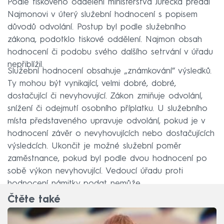
Podle tiskového oddělení ministerstva Jurečka předal
Najmonovi v úterý služební hodnocení s popisem
důvodů odvolání. Postup byl podle služebního
zákona, podotklo tiskové oddělení. Najmon obsah
hodnocení či podobu svého dalšího setrvání v úřadu
nepřiblížil.
Služební hodnocení obsahuje „známkování“ výsledků.
Ty mohou být vynikající, velmi dobré, dobré,
dostačující či nevyhovující. Zákon zmiňuje odvolání,
snížení či odejmutí osobního příplatku. U služebního
místa představeného upravuje odvolání, pokud je v
hodnocení závěr o nevyhovujících nebo dostačujících
výsledcích. Ukončit je možné služební poměr
zaměstnance, pokud byl podle dvou hodnocení po
sobě výkon nevyhovující. Vedoucí úřadu proti
hodnocení námitky podat nemůže.
Čtěte také