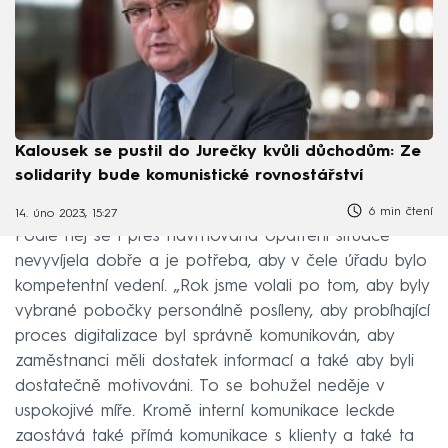
Kalousek se pustil do Jurečky kvůli důchodům: Ze
solidarity bude komunistické rovnostářství
6 min čtení
14. úno 2023, 15:27
Podle něj se i přes navrhovaná opatření situace
nevyvíjela dobře a je potřeba, aby v čele úřadu bylo
kompetentní vedení. „Rok jsme volali po tom, aby byly
vybrané pobočky personálně posíleny, aby probíhající
proces digitalizace byl správně komunikován, aby
zaměstnanci měli dostatek informací a také aby byli
dostatečně motivováni. To se bohužel neděje v
uspokojivé míře. Kromě interní komunikace leckde
zaostává také přímá komunikace s klienty a také ta