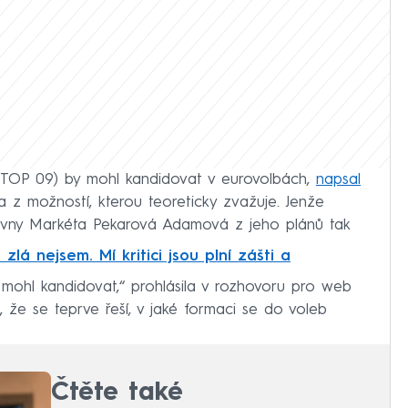
 (TOP 09) by mohl kandidovat v eurovolbách,
napsal
a z možností, kterou teoreticky zvažuje. Jenže
vny Markéta Pekarová Adamová z jeho plánů tak
zlá nejsem. Mí kritici jsou plní zášti a
y mohl kandidovat,“ prohlásila v rozhovoru pro web
e se teprve řeší, v jaké formaci se do voleb
Čtěte také