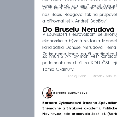
nevíme, která tam bije,“ uvedl Zahradi
Začátkem března také na sociálních sí
než Babiš. Reagoval tak na příspěvek
a přirovnal jej k Andreji Babišovi.
Do Bruselu Nerudová 
V souvislosti s eurovolbami se skloňu
ekonomka a bývalá rektorka Mendelo
kandidátka Danuše Nerudová. Téma Ev
Zatím nemá jasno, na čí kandidátce b
Za hnutí STAN by mohl vést kandidá
parlamentu by chtěl za KDU-ČSL jej
Tomia Okamury.
Andrej Babiš
Miroslav Kalouse
Barbora Zykmundová
Barbora Zykmundová (rozená Zpěváčkov
Sněmovně a Strakově akademii. Politick
Novinky.cz, kde pracovala šest let. (Ba