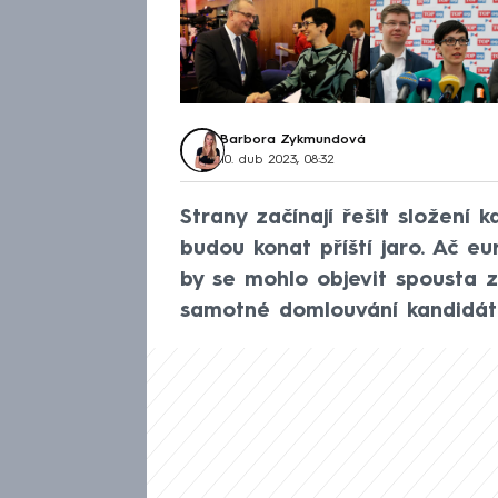
Barbora Zykmundová
10. dub 2023, 08:32
Strany začínají řešit složení 
budou konat příští jaro. Ač eu
by se mohlo objevit spousta 
samotné domlouvání kandidát