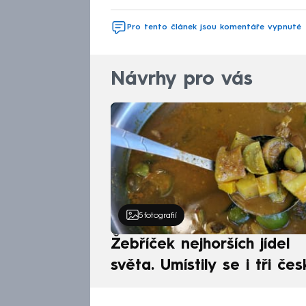
Pro tento článek jsou komentáře vypnuté
Návrhy pro vás
5
fotografií
Žebříček nejhorších jídel
světa. Umístily se i tři čes
pokrmy, vévodí skandináv