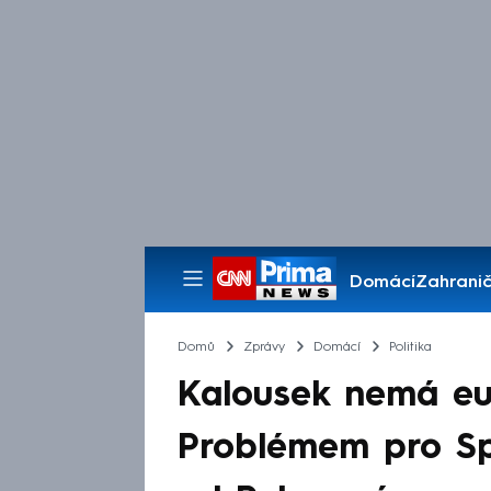
Domácí
Zahranič
Pořady
Domů
Zprávy
Domácí
Politika
Kalousek nemá eur
Problémem pro Spo