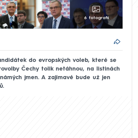
6 fotografií
kandidátek do evropských voleb, které se
rovolby Čechy tolik netáhnou, na listinách
známých jmen. A zajímavé bude už jen
ů.