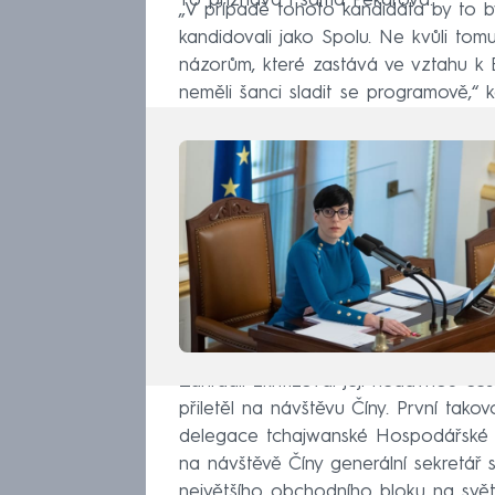
To přiznává i sama Pekarová.
„V případě tohoto kandidáta by to b
kandidovali jako Spolu. Ne kvůli tomu,
názorům, které zastává ve vztahu k
neměli šanci sladit se programově,“ 
Zahradil zkritizoval její nedávnou c
přiletěl na návštěvu Číny. První tako
delegace tchajwanské Hospodářské k
na návštěvě Číny generální sekretá
největšího obchodního bloku na svět