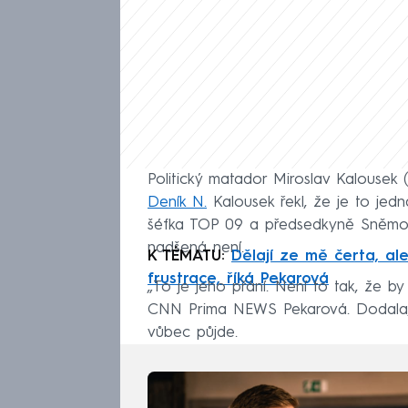
Politický matador Miroslav Kalousek
Deník N.
Kalousek řekl, že je to jedn
šéfka TOP 09 a předsedkyně Sněmo
nadšená není.
K TÉMATU:
Dělají ze mě čerta, ale 
frustrace, říká Pekarová
„To je jeho přání. Není to tak, že b
CNN Prima NEWS Pekarová. Dodala, ž
vůbec půjde.