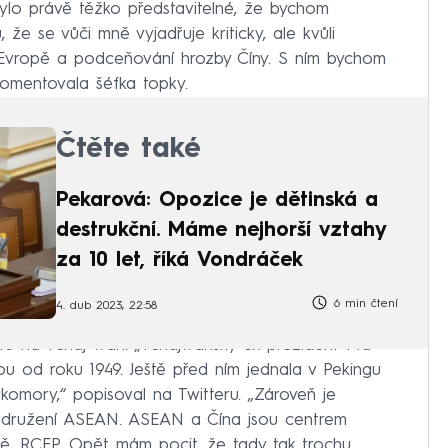
ylo právě těžko představitelné, že bychom
 že se vůči mně vyjadřuje kriticky, ale kvůli
 Evropě a podceňování hrozby Číny. S ním bychom
komentovala šéfka topky.
Čtěte také
Pekarová: Opozice je dětinská a
destrukční. Máme nejhorší vztahy
za 10 let, říká Vondráček
6 min čtení
4. dub 2023, 22:58
estu na Tchaj-wan. „Tchajwanský ex-prezident Ma
vou od roku 1949. Ještě před ním jednala v Pekingu
omory,“ popisoval na Twitteru. „Zároveň je
ř sdružení ASEAN. ASEAN a Čína jsou centrem
ě, RCEP. Opět mám pocit, že tady tak trochu