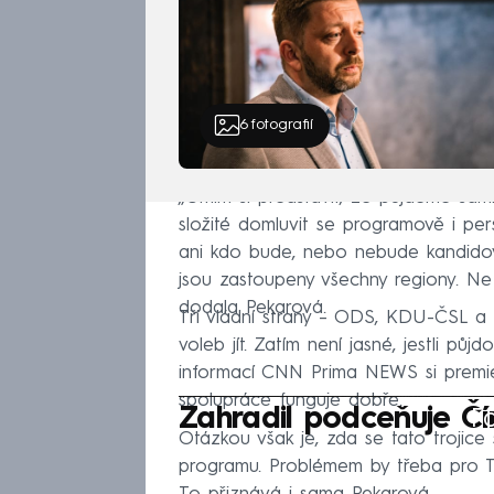
6
fotografií
„Umím si představit, že půjdeme sami
složité domluvit se programově i pe
ani kdo bude, nebo nebude kandidov
jsou zastoupeny všechny regiony. Ne 
dodala Pekarová.
Tři vládní strany – ODS, KDU-ČSL a
voleb jít. Zatím není jasné, jestli pů
informací CNN Prima NEWS si premiér 
spolupráce funguje dobře.
Fa
Zahradil podceňuje Čí
Otázkou však je, zda se tato trojic
programu. Problémem by třeba pro T