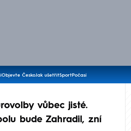
í
Objevte Česko
Jak ušetřit
Sport
Počasí
ovolby vůbec jisté.
lu bude Zahradil, zní