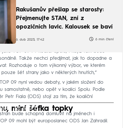
Rakušanův přešlap se starosty:
Přejmenujte STAN, zní z
opozičních lavic. Kalousek se baví
6 min čtení
6. dub 2023, 17:42
 jako TOP 09 i v koalici Spolu, i když tam bude
rsonálně. Takže nechci předjímat, jak to dopadne a
at. Rozhoduje o tom výkonný výbor, ve kterém
pouze šéf strany jako v některých hnutích,“
 TOP 09 nyní vedou debaty, v jakém složení do
jdou samostatně, nebo opět v koalici Spolu. Podle
Petr Fiala (ODS) stojí za tím, že koaliční
iled to fetch
nu, míní šéfka topky
e stran bude schopná domluvit na jménech i
OP 09 mohl být europoslanec ODS Jan Zahradil.