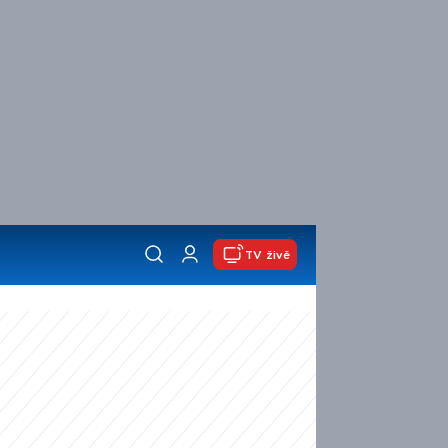
TV živě