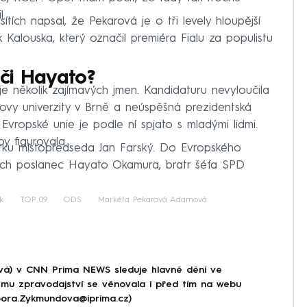
l.
tích napsal, že Pekarová je o tři levely hloupější
 Kalouska, který označil premiéra Fialu za populistu
či Hayato?
je několik zajímavých jmen. Kandidaturu nevyloučila
vy univerzity v Brně a neúspěšná prezidentská
ropské unie je podle ní spjato s mladými lidmi.
y figurovala.
tku místopředseda Jan Farský. Do Evropského
ich poslanec Hayato Okamura, bratr šéfa SPD
k
TOP 09
ODS
Markéta Pekarová Adamová
á) v CNN Prima NEWS sleduje hlavně dění ve
ému zpravodajství se věnovala i před tím na webu
rbora.Zykmundova@iprima.cz)