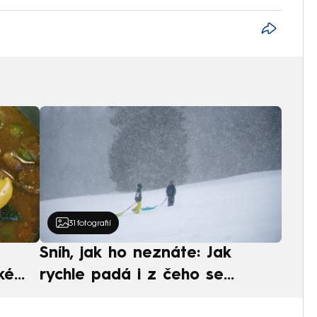
31
fotografií
Sníh, jak ho neznáte: Jak
ké
rychle padá i z čeho se
ská
skládá. A vločky nejsou bílé