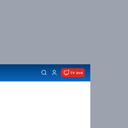
TV živě