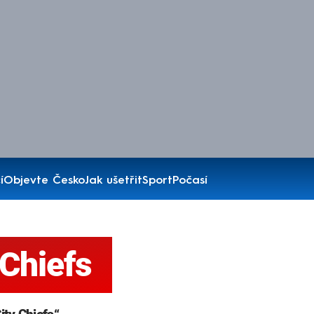
í
Objevte Česko
Jak ušetřit
Sport
Počasí
 Chiefs