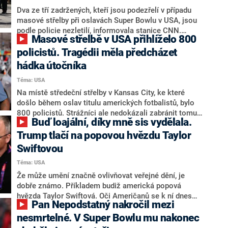
Dva ze tří zadržených, kteří jsou podezřelí v případu
masové střelby při oslavách Super Bowlu v USA, jsou
podle policie nezletilí, informovala stanice CNN.
Masové střelbě v USA přihlíželo 800
Zhruba polovina zraněných jsou také děti. Zdravotníci
na místě ošetřili a odvezli do nemocnic 22 osob, další
policistů. Tragédii měla předcházet
lidé z místa utekli a lékařskou péči vyhledali sami.
hádka útočníka
Podle údajů z nemocnic ze čtvrtka by mělo být
Téma: USA
raněných celkem 30.
Na místě středeční střelby v Kansas City, ke které
došlo během oslav titulu amerických fotbalistů, bylo
800 policistů. Strážníci ale nedokázali zabránit tomu,
Buď loajální, díky mně sis vydělala.
aby střelec (či více střelců) zavraždil jednoho člověka
a dalších 21 lidí včetně mnoha dětí zranil. Incidentu
Trump tlačí na popovou hvězdu Taylor
mohla podle televize CBS předcházet hádka.
Swiftovou
Téma: USA
Že může umění značně ovlivňovat veřejné dění, je
dobře známo. Příkladem budiž americká popová
hvězda Taylor Swiftová. Oči Američanů se k ní dnes
Pan Nepodstatný nakročil mezi
upírají v souvislosti s prezidentskými volbami.
Exprezident Donald Trump právě na ni tlačí, aby
nesmrtelné. V Super Bowlu mu nakonec
nepodpořila současnou hlavu státu Joea Bidena.