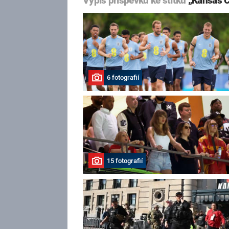
Výpis příspěvků ke štítku
„Kansas C
6 fotografií
15 fotografií