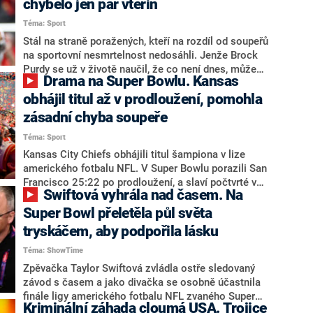
chybělo jen pár vteřin
Argumentuje tím, že si za jeho administrativy Swiftová
Téma: Sport
přišla na značné peníze.
Stál na straně poražených, kteří na rozdíl od soupeřů
na sportovní nesmrtelnost nedosáhli. Jenže Brock
Purdy se už v životě naučil, že co není dnes, může
Drama na Super Bowlu. Kansas
klidně přijít zítra. Přestože tomu nikdo jiný nevěří.
Cesta podceňovaného amerického fotbalisty týmu San
obhájil titul až v prodloužení, pomohla
Francisco 49ers je úchvatným příběhem o tom, že v
zásadní chyba soupeře
životě se nemá nic vzdávat. Ani teď, po těsné porážce
Téma: Sport
v Super Bowlu s Kansas City Chiefs.
Kansas City Chiefs obhájili titul šampiona v lize
amerického fotbalu NFL. V Super Bowlu porazili San
Francisco 25:22 po prodloužení, a slaví počtvrté v
Swiftová vyhrála nad časem. Na
historii a potřetí za posledních pět let. Znovu je k
úspěchu dovedl rozehrávač Patrick Mahomes, který
Super Bowl přeletěla půl světa
získal třetí mistrovský zářez a potřetí byl zvolen
tryskáčem, aby podpořila lásku
nejužitečnějším hráčem finále.
Téma: ShowTime
Zpěvačka Taylor Swiftová zvládla ostře sledovaný
závod s časem a jako divačka se osobně účastnila
finále ligy amerického fotbalu NFL zvaného Super
Kriminální záhada cloumá USA. Trojice
Bowl. Ještě 17 hodin před utkáním mezi týmy Kansas