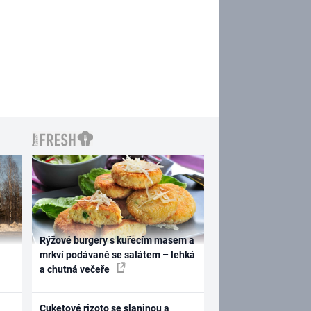
Rýžové burgery s kuřecím masem a
mrkví podávané se salátem – lehká
a chutná večeře
Cuketové rizoto se slaninou a