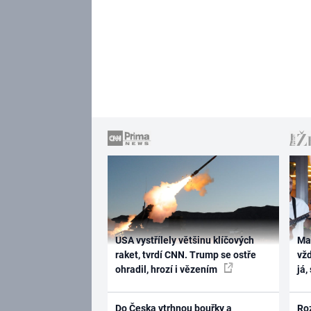
USA vystřílely většinu klíčových
Ma
raket, tvrdí CNN. Trump se ostře
vž
ohradil, hrozí i vězením
já,
Do Česka vtrhnou bouřky a
Ro