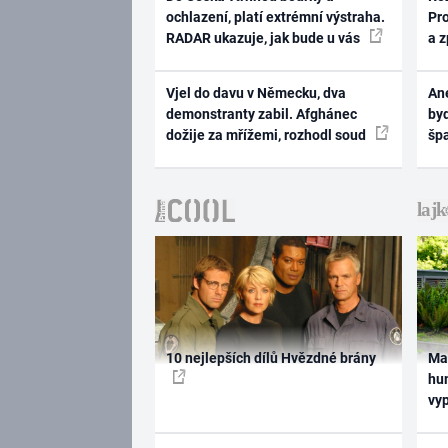
ochlazení, platí extrémní výstraha.
Pr
RADAR ukazuje, jak bude u vás
a 
Vjel do davu v Německu, dva
Ane
demonstranty zabil. Afghánec
byd
dožije za mřížemi, rozhodl soud
šp
10 nejlepších dílů Hvězdné brány
Ma
hum
vy