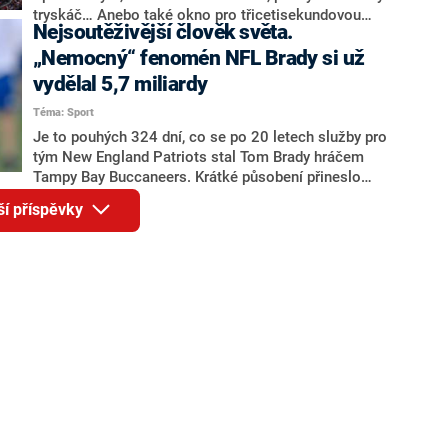
tryskáč… Anebo také okno pro třicetisekundovou
Nejsoutěživější člověk světa.
reklamu, která bude jedinkrát přehrána během
letošního Super Bowlu – finále sezóny nejslavnější
„Nemocný“ fenomén NFL Brady si už
soutěže amerického fotbalu NFL. Propagace produktů
vydělal 5,7 miliardy
v nejatraktivnějším vysílacím čase, kdy se dívá jen ve
Téma: Sport
Spojených státech 100 milionů diváků, je tradičně
extrémně propíranou kapitolou ohromné události.
Je to pouhých 324 dní, co se po 20 letech služby pro
tým New England Patriots stal Tom Brady hráčem
Tampy Bay Buccaneers. Krátké působení přineslo
velkolepý úspěch. 43letý quarterback s floridskou
ší příspěvky
organizací v noci z neděle na pondělí porazil Kansas
City Chiefs a ovládl Super Bowl 55. Sám vyhrál NFL už
posedmé. Status legendy se ještě prohloubil. A
celkové výdělky ikony amerického fotbalu zase
nabobtnaly.