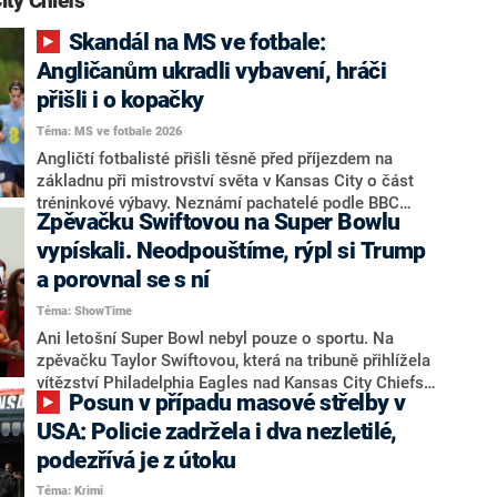
ity Chiefs“
Skandál na MS ve fotbale:
Angličanům ukradli vybavení, hráči
přišli i o kopačky
Téma: MS ve fotbale 2026
Angličtí fotbalisté přišli těsně před příjezdem na
základnu při mistrovství světa v Kansas City o část
tréninkové výbavy. Neznámí pachatelé podle BBC
Zpěvačku Swiftovou na Super Bowlu
vykradli vůz, který materiál s předstihem přepravoval
do střediska Swope Soccer Village. Tým tam má
vypískali. Neodpouštíme, rýpl si Trump
dorazit v sobotu odpoledne, dosud se připravoval na
a porovnal se s ní
soustředění na Floridě.
Téma: ShowTime
Ani letošní Super Bowl nebyl pouze o sportu. Na
zpěvačku Taylor Swiftovou, která na tribuně přihlížela
vítězství Philadelphia Eagles nad Kansas City Chiefs
Posun v případu masové střelby v
40:22, tisíce diváků pískaly a bučely. Na sociální síti si
pak do ní rýpl i prezident Donald Trump.
USA: Policie zadržela i dva nezletilé,
podezřívá je z útoku
Téma: Krimi