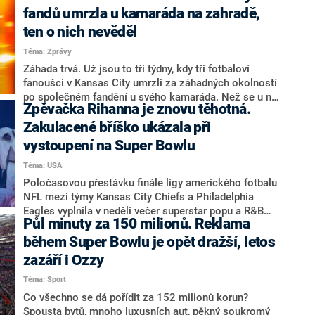
City Chiefs a San Francisco 49ers v Las Vegas
fandů umrzla u kamaráda na zahradě,
přítelkyně Travise Kelceho, který hájil barvy vítězného
ten o nich nevěděl
Kansasu, koncertovala v Japonsku. Přelet soukromým
Téma: Zprávy
tryskáčem zvládla za 12 hodin.
Záhada trvá. Už jsou to tři týdny, kdy tři fotbaloví
fanoušci v Kansas City umrzli za záhadných okolností
po společném fandění u svého kamaráda. Než se u něj
Zpěvačka Rihanna je znovu těhotná.
na zahradě jejich těla bez známek života našla, trvalo
to dva dny, přičemž hostitel prý neměl tušení, že
Zakulacené bříško ukázala při
neodešli domů, informují zahraniční média. Pozůstalí
vystoupení na Super Bowlu
mu to ale nevěří.
Téma: USA
Poločasovou přestávku finále ligy amerického fotbalu
NFL mezi týmy Kansas City Chiefs a Philadelphia
Eagles vyplnila v neděli večer superstar popu a R&B
Půl minuty za 150 milionů. Reklama
Rihanna. Barbadosko-americká zpěvačka představila v
prestižní poločasové show hned několik svých
během Super Bowlu je opět dražší, letos
největších hitů včetně písní jako Umbrella a
zazáří i Ozzy
Diamonds. Její zástupci po vystoupení oznámili, že je
Téma: Sport
opět těhotná.
Co všechno se dá pořídit za 152 milionů korun?
Spousta bytů, mnoho luxusních aut, pěkný soukromý