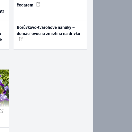
čedarem
atr
Borůvkovo-tvarohové nanuky –
o
domácí ovocná zmrzlina na dřívku
ně