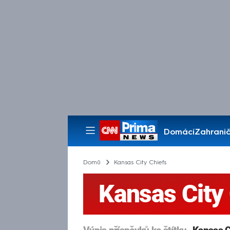
Domácí
Zahranič
Pořady
Domů
Kansas City Chiefs
Kansas City