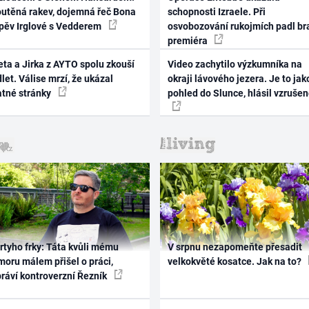
outěná rakev, dojemná řeč Bona
schopnosti Izraele. Při
zpěv Irglové s Vedderem
osvobozování rukojmích padl br
premiéra
ta a Jirka z AYTO spolu zkouší
Video zachytilo výzkumníka na
let. Válise mrzí, že ukázal
okraji lávového jezera. Je to jak
atné stránky
pohled do Slunce, hlásil vzruše
rtyho frky: Táta kvůli mému
V srpnu nezapomeňte přesadit
oru málem přišel o práci,
velkokvěté kosatce. Jak na to?
práví kontroverzní Řezník