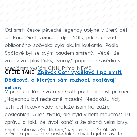
Od smrti české pěvecké legendy uplyne v úterý pět
let. Karel Gott zemřel 1. října 2019, příčinou smrti
oblíbeného zpěváka byla akutní leukémie. Podle
Špátové byl se svým osudem smířený. „Věděl, že
zažil život plný lásky, tvorby,“ popsala režisérka ve
speciálním vysílání CNN Prima NEWS.
ČTĚTE TAKÉ:
Zpěvák Gott vydělává i po smrti.
Dědicové, o kterých sám rozhodl, dostávají
miliony
V poslední fázi života se Gott podle ní dost proměnil.
„Najednou byl nečekaně moudrý. Nedokážu říct,
jestli byl takový vždy, protože jsem ho zažila
posledních 15 let života, ale byla v něm moudrost. Tu
zprávu a fakt, že život končí a že skončí velmi brzy,
přijal s obrovským klidem,“ vzpomínala Špátová.
Z Gotta podle ní v posledních chvílích jeho života