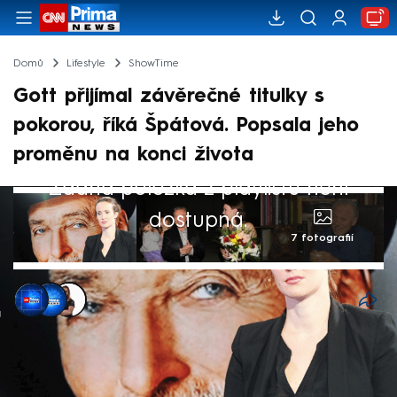
Domů
Lifestyle
ShowTime
Gott přijímal závěrečné titulky s
pokorou, říká Špátová. Popsala jeho
proměnu na konci života
Žádná položka z playlistu není
dostupná.
7 fotografií
CNN Prima NEWS
,
Martina Jandová
,
Eliška Votrubová
30. zář 2024, 21:53
V jádru byl Karel hodný a dobrý člověk. Ve
vzpomínkovém speciálu k výročí úmrtí Karla