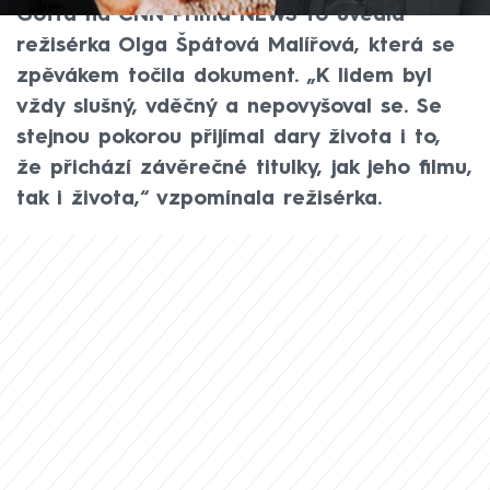
Gotta na CNN Prima NEWS to uvedla
režisérka Olga Špátová Malířová, která se
zpěvákem točila dokument. „K lidem byl
vždy slušný, vděčný a nepovyšoval se. Se
stejnou pokorou přijímal dary života i to,
že přichází závěrečné titulky, jak jeho filmu,
tak i života,“ vzpomínala režisérka.