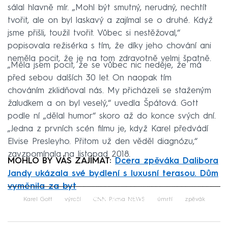
sálal hlavně mír. „Mohl být smutný, nerudný, nechtít
tvořit, ale on byl laskavý a zajímal se o druhé. Když
jsme přišli, toužil tvořit. Vůbec si nestěžoval,“
popisovala režisérka s tím, že díky jeho chování ani
neměla pocit, že je na tom zdravotně velmi špatně.
„Měla jsem pocit, že se vůbec nic neděje, že má
před sebou dalších 30 let. On naopak tím
chováním zklidňoval nás. My přicházeli se staženým
žaludkem a on byl veselý,“ uvedla Špátová. Gott
podle ní „dělal humor“ skoro až do konce svých dní.
„Jedna z prvních scén filmu je, když Karel předvádí
Elvise Presleyho. Přitom už den věděl diagnózu,“
zavzpomínala na listopad 2018.
MOHLO BY VÁS ZAJÍMAT:
Dcera zpěváka Dalibora
Jandy ukázala své bydlení s luxusní terasou. Dům
vyměnila za byt
Failed to fetch
Karel Gott
výročí
CNN Prima NEWS
úmrtí
zpěvák