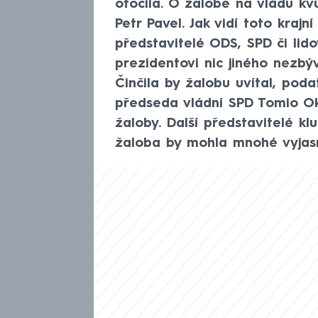
otočila. O žalobě na vládu k
Petr Pavel. Jak vidí toto kraj
představitelé ODS, SPD či lid
prezidentovi nic jiného nezbý
Činčila by žalobu uvítal, poda
předseda vládní SPD Tomio Ok
žaloby. Další představitelé kl
žaloba by mohla mnohé vyjasn