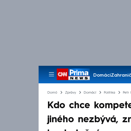
Domácí
Zahranič
Pořady
Domů
Zprávy
Domácí
Politika
Petr 
Kdo chce kompeten
jiného nezbývá, z