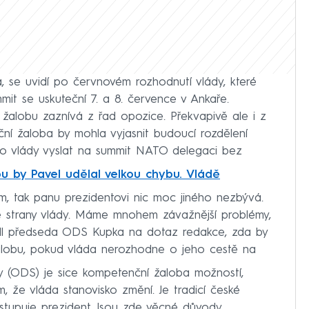
 se uvidí po červnovém rozhodnutí vlády, které
mmit se uskuteční 7. a 8. července v Ankaře.
žalobu zaznívá z řad opozice. Překvapivě ale i z
ní žaloba by mohla vyjasnit budoucí rozdělení
rávo vlády vyslat na summit NATO delegaci bez
ou by Pavel udělal velkou chybu. Vládě
m, tak panu prezidentovi nic moc jiného nezbývá.
e strany vlády. Máme mnohem závažnější problémy,
edl předseda ODS Kupka na dotaz redakce, zda by
alobu, pokud vláda nerozhodne o jeho cestě na
y (ODS) je sice kompetenční žaloba možností,
, že vláda stanovisko změní. Je tradicí české
stupuje prezident. Jsou zde věcné důvody,