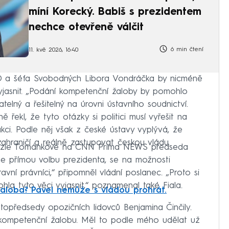
míní Korecký. Babiš s prezidentem
nechce otevřeně válčit
6 min čtení
11. kvě 2026, 16:40
D a šéfa Svobodných Libora Vondráčka by nicméně
asnit. „Podání kompetenční žaloby by pomohlo
matelný a řešitelný na úrovni ústavního soudnictví.
 řekl, že tyto otázky si politici musí vyřešit na
dakci. Podle něj však z české ústavy vyplývá, že
ahraničí a reálně zastupovat českou vládu.
Terezie Tománkové na CNN Prima NEWS předseda
e přímou volbu prezidenta, se na možnosti
vní právníci,“ připomněl vládní poslanec. „Proto si
la tyto věci vyjasnit,“ poznamenal také Fiala.
aloba? Pavel nemůže s vládou prohrát.
topředsedy opozičních lidovců Benjamina Činčily.
 kompetenční žalobu. Měl to podle mého udělat už