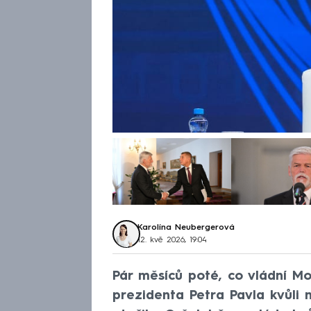
Karolína Neubergerová
12. kvě 2026, 19:04
Pár měsíců poté, co vládní M
prezidenta Petra Pavla kvůli n