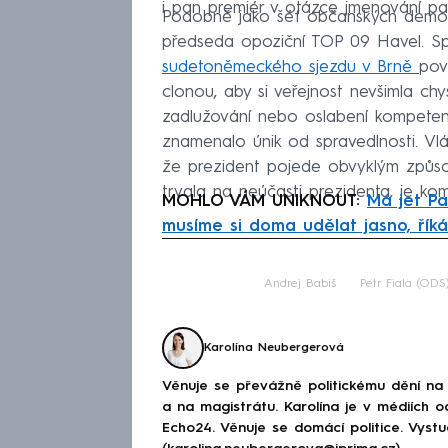
i pan premiér v otázce jmenování pana
Podobně jako šéf občanských demo
předseda opoziční TOP 09 Havel. S
sudetoněmeckého sjezdu v Brně
pov
clonou, aby si veřejnost nevšimla c
zadlužování nebo oslabení kompeten
znamenalo únik od spravedlnosti. Vl
že prezident pojede obvyklým způso
trvala na neúčasti prezidenta, je ko
MOHLO VÁM UNIKNOUT:
Má jet Pa
musíme si doma udělat jasno, řík
Fa
Andrej Babiš
Petr Fiala (ODS
Karolína Neubergerová
Věnuje se převážně politickému dění na
a na magistrátu. Karolína je v médiích 
Echo24. Věnuje se domácí politice. Vystu