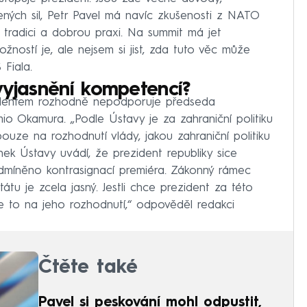
jených sil, Petr Pavel má navíc zkušenosti z NATO
tradici a dobrou praxi. Na summit má jet
žností je, ale nejsem si jist, zda tuto věc může
Fiala.
vyjasnění kompetencí?
dentem rozhodně nepodporuje předseda
 Okamura. „Podle Ústavy je za zahraniční politiku
ouze na rozhodnutí vlády, jakou zahraniční politiku
nek Ústavy uvádí, že prezident republiky sice
odmíněno kontrasignací premiéra. Zákonný rámec
tátu je zcela jasný. Jestli chce prezident za této
e to na jeho rozhodnutí,“ odpověděl redakci
Čtěte také
Pavel si peskování mohl odpustit,