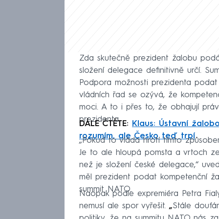
Zda skutečně prezident žalobu podá,
složení delegace definitivně určí. Su
Podpora možnosti prezidenta podat 
vládních řad se ozývá, že kompetenč
moci. A to i přes to, že obhajují p
prezidenta.
DÁLE ČTĚTE:
Klaus: Ústavní žalob
rozumím, ale Česko teď trpí
„Pokud to vláda hrotí tímto způsobe
Je to ale hloupá pomsta a vrtoch z
než je složení české delegace,“ uv
měl prezident podat kompetenční ž
summit NATO.
Naopak podle expremiéra Petra Fial
nemusí ale spor vyřešit.
„
Stále doufám
politiky, že na summitu NATO nás za