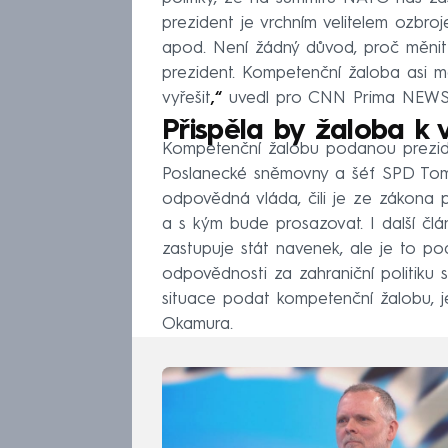
prezident je vrchním velitelem ozbro
apod. Není žádný důvod, proč měnit 
prezident. Kompetenční žaloba asi mo
vyřešit
,“
uvedl pro CNN Prima NEWS 
Přispěla by žaloba k 
Kompetenční žalobu podanou prezi
Poslanecké sněmovny a šéf SPD Tomio
odpovědná vláda, čili je ze zákona p
a s kým bude prosazovat. I další člá
zastupuje stát navenek, ale je to p
odpovědnosti za zahraniční politiku s
situace podat kompetenční žalobu, j
Okamura.