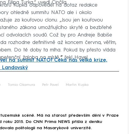
 Filipa Turka,“ uvedl Činčila.
kratů Kupka odpověděl na dotaz redakce
pory ohledně summitu NATO ale i okolo
ažuje za kouřovou clonu. „Jsou jen kouřovou
hystaného zákona umožňujícího skryté a bezbřehé
cí odvolacích soudů. Což by pro Andreje Babiše
áda rozhodne definitivně až koncem června, věřím,
bem. Do té doby ta mlha. Pokud by přesto vláda
mpetenční žaloba na místě
,“
řekl Havel.
vel na summit NATO? Čeká nás velká krize,
á Landovský
iled to fetch
)
Tomio Okamura
Petr Pavel
Martin Kupka
 tuzemské scéně. Má na starost především dění v Praze
od roku 2015. Do CNN Prima NEWS přišla z deníku
dovala politologii na Masarykově univerzitě.