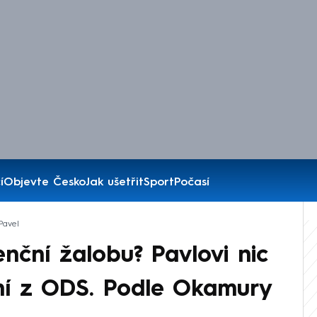
í
Objevte Česko
Jak ušetřit
Sport
Počasí
Pavel
ční žalobu? Pavlovi nic
ní z ODS. Podle Okamury