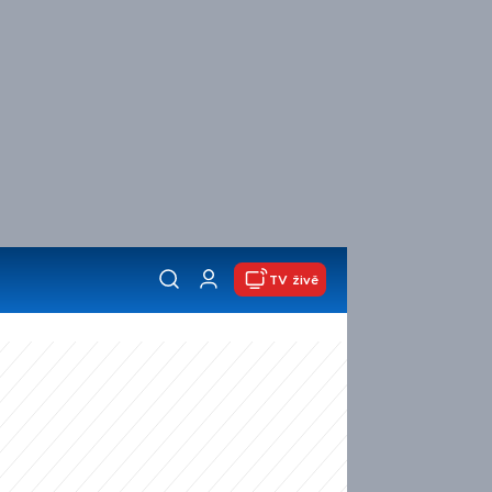
TV živě