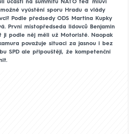
vůli účasti na summitu NATO teď mluví
ní možné vyústění sporu Hradu a vlády
ovci? Podle předsedy ODS Martina Kupky
vá. První místopředseda lidovců Benjamin
t ji podle něj měli už Motoristé. Naopak
amura považuje situaci za jasnou i bez
ubu SPD ale připouštějí, že kompetenční
it.