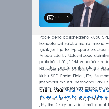
7
fotografií
Podle člena poslaneckého klubu SP
kompetenční žaloba mohla mnohé vyj
zjistit, jestli je to typ sporu přezkou
Anebo zda by Ústavní soud definitivně
politickém hřišti,“ řekl Vondráček re
prezident nemá nárok na to jet do z
Podobně hovořil v nedělní Partii 
klubu SPD Radim Fiala. „Tím, že mám
jmenování ministrů neshodnou ani ústa
myslím, že kompetenční žaloba by moh
ČTĚTE TAKÉ:
Haas: Kompetenční ž
Vyjasnilo by se to, připouští Fiala
Totéž naznačuje i postoj prvního mís
„Myslím, že by prezident měl podat