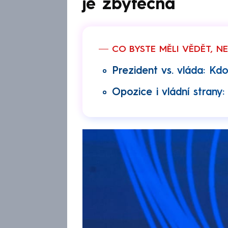
je zbytečná
CO BYSTE MĚLI VĚDĚT, N
Prezident vs. vláda: K
Opozice i vládní stran