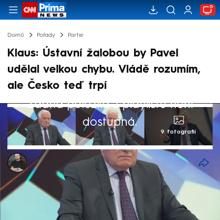
Domů
Pořady
Partie
Klaus: Ústavní žalobou by Pavel
udělal velkou chybu. Vládě rozumím,
ale Česko teď trpí
Žádná položka z playlistu není
dostupná.
9 fotografií
Marek Pausz
10. kvě 2026, 17:59
Jsme svědky fatálního nesouhlasu mezi
vládou a prezidentem Petrem Pavlem. Tak