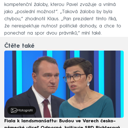
kompetenční žaloby, kterou Pavel zvažuje a vnímá
jako „poslední možnost“. „Taková žaloba by byla
chybou,“ zhodnotil Klaus. „Pan prezident tímto říká,
že nerespektuje nutnost politické dohody, a chce to
ponechat na spor dvou právníků,“ míní také.
Čtěte také
9
fotografií
Fiala k landsmanšaftu: Budou ve Varech česko-