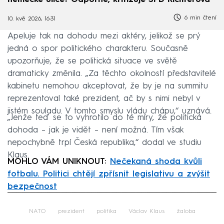
německé ulice? Odporné, kritizuje SPD Richterová
6 min čtení
10. kvě 2026, 16:31
Apeluje tak na dohodu mezi aktéry, jelikož se prý
jedná o spor politického charakteru. Současně
upozorňuje, že se politická situace ve světě
dramaticky změnila. „Za těchto okolností představitelé
kabinetu nemohou akceptovat, že by je na summitu
reprezentoval také prezident, ač by s nimi nebyl v
jistém souladu. V tomto smyslu vládu chápu,“ uznává.
„Jenže teď se to vyhrotilo do té míry, že politická
dohoda – jak je vidět – není možná. Tím však
nepochybně trpí Česká republika,“ dodal ve studiu
Klaus.
MOHLO VÁM UNIKNOUT:
Nečekaná shoda kvůli
fotbalu. Politici chtějí zpřísnit legislativu a zvýšit
bezpečnost
Failed to fetch
NATO
prezident
politika
Václav Klaus
žaloba