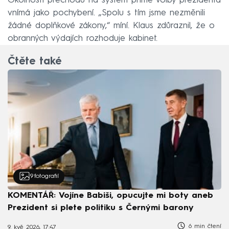
Okolnosti přechodu na systém přímé volby prezidenta
vnímá jako pochybení. „Spolu s tím jsme nezměnili
žádné doplňkové zákony,“ míní. Klaus zdůraznil, že o
obranných výdajích rozhoduje kabinet.
Čtěte také
9
fotografií
KOMENTÁŘ: Vojíne Babiši, opucujte mi boty aneb
Prezident si plete politiku s Černými barony
6 min čtení
9. kvě 2026, 17:47