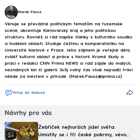
Marek Pausz
Věnuje se převážně politickým tématům na tuzemské
scéně, akcentuje Karlovarský kraj a jeho politickou
strukturu. Rovněž si rád napíše články z kulturního soudku
a hudební oblasti. Studuje češtinu a komparatistiku na
Univerzitě Karlově v Praze. Jeho zájmem je veřejné dění,
zvlášť kulturní oblast a práce s historií. Kromě školy a
práci v redakci CNN Prima NEWS si rád zajde do malých,
neznámých kin či galerií. Svůj volný čas však nejradši tráví
někde za městem v přírodě. (Marek.Pausz@iprima.cz)
Vstup do diskuze
Návrhy pro vás
Žebříček nejhorších jídel světa.
Umístily se i tři české pokrmy, vévodí