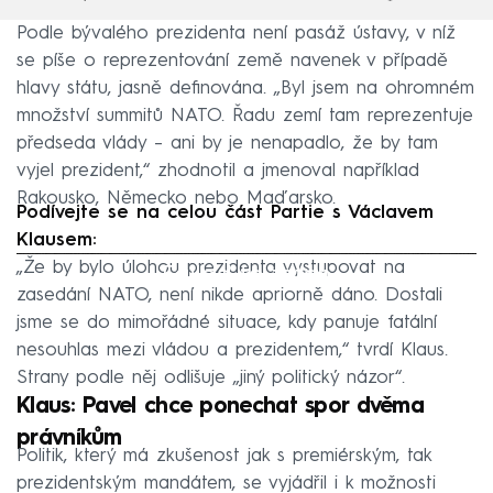
Podle bývalého prezidenta není pasáž ústavy, v níž
se píše o reprezentování země navenek v případě
hlavy státu, jasně definována. „Byl jsem na ohromném
množství summitů NATO. Řadu zemí tam reprezentuje
předseda vlády – ani by je nenapadlo, že by tam
vyjel prezident,“ zhodnotil a jmenoval například
Rakousko, Německo nebo Maďarsko.
Podívejte se na celou část Partie s Václavem
Klausem:
„Že by bylo úlohou prezidenta vystupovat na
Failed to fetch
zasedání NATO, není nikde apriorně dáno. Dostali
jsme se do mimořádné situace, kdy panuje fatální
nesouhlas mezi vládou a prezidentem,“ tvrdí Klaus.
Strany podle něj odlišuje „jiný politický názor“.
Klaus: Pavel chce ponechat spor dvěma
právníkům
Politik, který má zkušenost jak s premiérským, tak
prezidentským mandátem, se vyjádřil i k možnosti