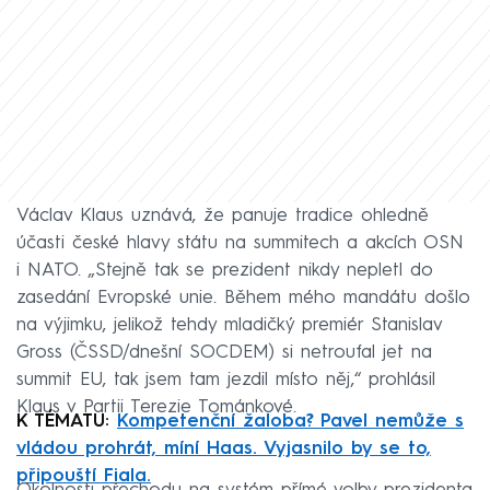
Václav Klaus uznává, že panuje tradice ohledně
účasti české hlavy státu na summitech a akcích OSN
i NATO. „Stejně tak se prezident nikdy nepletl do
zasedání Evropské unie. Během mého mandátu došlo
na výjimku, jelikož tehdy mladičký premiér Stanislav
Gross (ČSSD/dnešní SOCDEM) si netroufal jet na
summit EU, tak jsem tam jezdil místo něj,“ prohlásil
Klaus v Partii Terezie Tománkové.
K TÉMATU:
Kompetenční žaloba? Pavel nemůže s
vládou prohrát, míní Haas. Vyjasnilo by se to,
připouští Fiala.