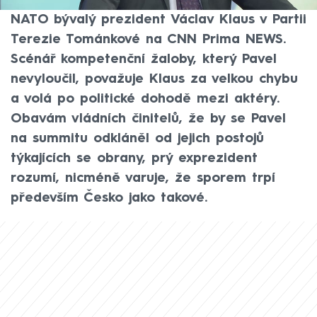
zhodnotil dění kolem delegace na summit
NATO bývalý prezident Václav Klaus v Partii
Terezie Tománkové na CNN Prima NEWS.
Scénář kompetenční žaloby, který Pavel
nevyloučil, považuje Klaus za velkou chybu
a volá po politické dohodě mezi aktéry.
Obavám vládních činitelů, že by se Pavel
na summitu odkláněl od jejich postojů
týkajících se obrany, prý exprezident
rozumí, nicméně varuje, že sporem trpí
především Česko jako takové.