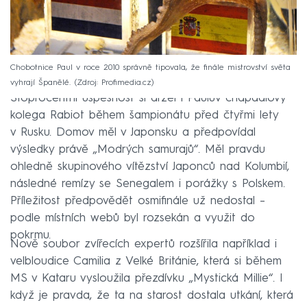
Chobotnice Paul v roce 2010 správně tipovala, že finále mistrovství světa
vyhrají Španělé.
Zdroj: Profimedia.cz
Stoprocentní úspěšnost si držel i Paulův chapadlový
kolega Rabiot během šampionátu před čtyřmi lety
v Rusku. Domov měl v Japonsku a předpovídal
výsledky právě „Modrých samurajů“. Měl pravdu
ohledně skupinového vítězství Japonců nad Kolumbií,
následné remízy se Senegalem i porážky s Polskem.
Příležitost předpovědět osmifinále už nedostal –
podle místních webů byl rozsekán a využit do
pokrmu.
Nově soubor zvířecích expertů rozšířila například i
velbloudice Camilia z Velké Británie, která si během
MS v Kataru vysloužila přezdívku „Mystická Millie“. I
když je pravda, že ta na starost dostala utkání, která