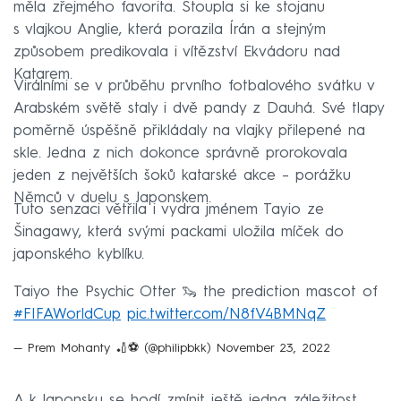
měla zřejmého favorita. Stoupla si ke stojanu
s vlajkou Anglie, která porazila Írán a stejným
způsobem predikovala i vítězství Ekvádoru nad
Katarem.
Virálními se v průběhu prvního fotbalového svátku v
Arabském světě staly i dvě pandy z Dauhá. Své tlapy
poměrně úspěšně přikládaly na vlajky přilepené na
skle. Jedna z nich dokonce správně prorokovala
jeden z největších šoků katarské akce – porážku
Němců v duelu s Japonskem.
Tuto senzaci větřila i vydra jménem Tayio ze
Šinagawy, která svými packami uložila míček do
japonského kyblíku.
Taiyo the Psychic Otter 🦦 the prediction mascot of
#FIFAWorldCup
pic.twitter.com/N8fV4BMNqZ
— Prem Mohanty 🏏⚽️ (@philipbkk)
November 23, 2022
A k Japonsku se hodí zmínit ještě jedna záležitost,