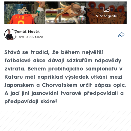
5 fotografií
Tomáš Macák
7. pro 2022, 06:36
Stává se tradicí, že během největší
fotbalové akce dávají sázkařům nápovědy
zvířata. Během probíhajícího šampionátu v
Kataru měl například výsledek utkání mezi
Japonskem a Chorvatskem určit zápas opic.
A jací jiní jasnovidní tvorové předpovídali a
předpovídají skóre?