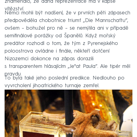
znamenalo, že daná reprezentace má v kapse
vítězství.
Němci mohli být nadšení, že v prvních pěti zápasech
předpověděla chobotnice triumf „Die Mannschaftu“,
ovšem – bohužel pro ně – se nemýlila ani v případě
semifinálové porážky od Španělů. Když mořský
predátor rozhodl o tom, že tým z Pyrenejského
poloostrova ovládne i finále, někteří dotčení
Nizozemci dokonce na zápas dorazili
s transparentem hlásajícím „Je*at Paula“. Ale tipér měl
pravdu.
To byla také jeho poslední predikce. Nedlouho po
vyvrcholení jihoafrického turnaje zemřel.