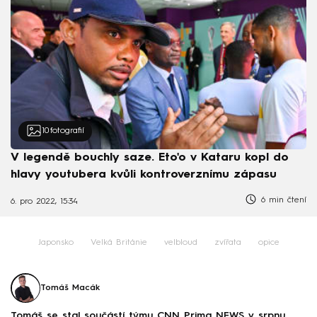
10
fotografií
V legendě bouchly saze. Eto'o v Kataru kopl do
hlavy youtubera kvůli kontroverznímu zápasu
6 min čtení
6. pro 2022, 15:34
Japonsko
Velká Británie
velbloud
zvířata
opice
Tomáš Macák
Tomáš se stal součástí týmu CNN Prima NEWS v srpnu