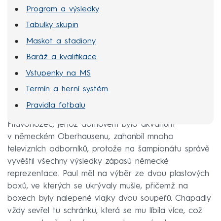
Program a výsledky
Tabulky skupin
Maskot a stadiony
Baráž a kvalifikace
Vstupenky na MS
Termín a herní systém
Pravidla fotbalu
Hlavonožec, jehož domovem bylo akvárium
v německém Oberhausenu, zahanbil mnoho
televizních odborníků, protože na šampionátu správě
vyvěštil všechny výsledky zápasů německé
reprezentace. Paul měl na výběr ze dvou plastových
boxů, ve kterých se ukrývaly mušle, přičemž na
boxech byly nalepené vlajky dvou soupeřů. Chapadly
vždy sevřel tu schránku, která se mu líbila více, což