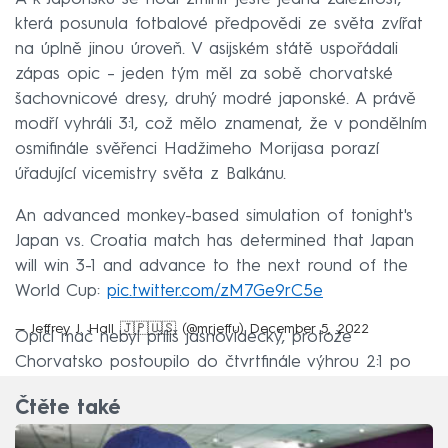
která posunula fotbalové předpovědi ze světa zvířat
na úplně jinou úroveň. V asijském státě uspořádali
zápas opic – jeden tým měl za sobě chorvatské
šachovnicové dresy, druhý modré japonské. A právě
modří vyhráli 3:1, což mělo znamenat, že v pondělním
osmifinále svěřenci Hadžimeho Morijasa porazí
úřadující vicemistry světa z Balkánu.
An advanced monkey-based simulation of tonight's
Japan vs. Croatia match has determined that Japan
will win 3-1 and advance to the next round of the
World Cup:
pic.twitter.com/zM7Ge9rC5e
— Jeffrey J. Hall 🇯🇵🇺🇸 (@mrjeffu)
December 5, 2022
Opičí mač nebyl příliš jasnovidecký, protože
Chorvatsko postoupilo do čtvrtfinále výhrou 2:1 po
penaltách.
Čtěte také