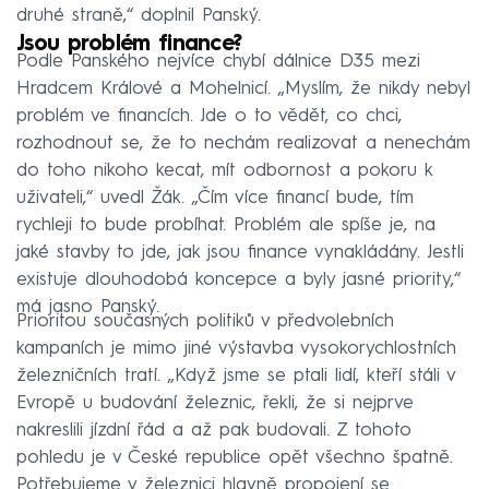
druhé straně,“ doplnil Panský.
Jsou problém finance?
Podle Panského nejvíce chybí dálnice D35 mezi
Hradcem Králové a Mohelnicí. „Myslím, že nikdy nebyl
problém ve financích. Jde o to vědět, co chci,
rozhodnout se, že to nechám realizovat a nenechám
do toho nikoho kecat, mít odbornost a pokoru k
uživateli,“ uvedl Žák. „Čím více financí bude, tím
rychleji to bude probíhat. Problém ale spíše je, na
jaké stavby to jde, jak jsou finance vynakládány. Jestli
existuje dlouhodobá koncepce a byly jasné priority,“
má jasno Panský.
Prioritou současných politiků v předvolebních
kampaních je mimo jiné výstavba vysokorychlostních
železničních tratí. „Když jsme se ptali lidí, kteří stáli v
Evropě u budování železnic, řekli, že si nejprve
nakreslili jízdní řád a až pak budovali. Z tohoto
pohledu je v České republice opět všechno špatně.
Potřebujeme v železnici hlavně propojení se