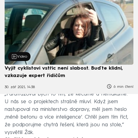
Video
Vyjít cyklistovi vstříc není slabost. Buďte klidní,
vzkazuje expert řidičům
6 min čtení
30. zář 2021, 14:38
„Parafrázoval bych to tím, že kecáme a nemakáme.
U nás se o projektech strašně mluví. Když jsem
nastupoval na ministerstvo dopravy, měl jsem heslo
‚méně betonu a více inteligence‘. Chtěl jsem tím říct,
že podporujme chytrá řešení, která jsou na stole,“
vysvětlil Žák.