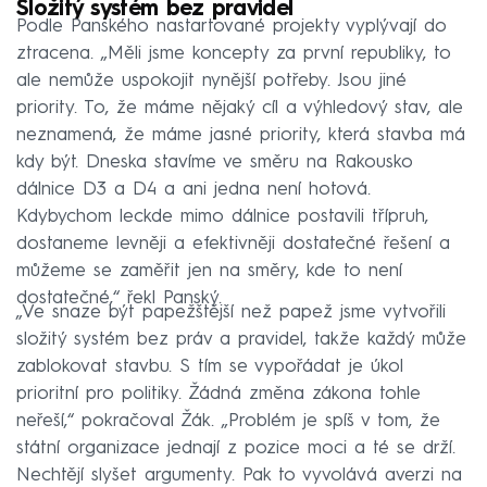
Složitý systém bez pravidel
Podle Panského nastartované projekty vyplývají do
ztracena. „Měli jsme koncepty za první republiky, to
ale nemůže uspokojit nynější potřeby. Jsou jiné
priority. To, že máme nějaký cíl a výhledový stav, ale
neznamená, že máme jasné priority, která stavba má
kdy být. Dneska stavíme ve směru na Rakousko
dálnice D3 a D4 a ani jedna není hotová.
Kdybychom leckde mimo dálnice postavili třípruh,
dostaneme levněji a efektivněji dostatečné řešení a
můžeme se zaměřit jen na směry, kde to není
dostatečné,“ řekl Panský.
„Ve snaze být papežštější než papež jsme vytvořili
složitý systém bez práv a pravidel, takže každý může
zablokovat stavbu. S tím se vypořádat je úkol
prioritní pro politiky. Žádná změna zákona tohle
neřeší,“ pokračoval Žák. „Problém je spíš v tom, že
státní organizace jednají z pozice moci a té se drží.
Nechtějí slyšet argumenty. Pak to vyvolává averzi na