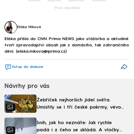
dálnice
doprava
železnice
výstavba
První republika
Eliška Míková
Eliška přišla do CNN Prima NEWS jako stážistka a aktuálně
tvoří zpravodajství obsah jak z domácího, tak zahraničního
dění. (eliska.mikova@iprima.cz)
Vstup do diskuze
Návrhy pro vás
Žebříček nejhorších jídel světa.
Umístily se i tři české pokrmy, vévodí
skandinávská kuchyně
Sníh, jak ho neznáte: Jak rychle
padá i z čeho se skládá. A vločky