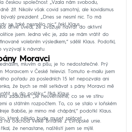
la českou společnost. „Vzala nám svobodu,
ě žít. Nikoliv však covid samotný, ale kovidismus
l bývalý prezident. „Dnes se nesmí nic. To má
y se také nesmělo nic,“ řekl Klaus.
laus dříve uvedl, že zvažuje návrat do aktivní
olitice jsem. Jedna věc je, zda se mám vrátit do
efinované volebním výsledkem,“ sdělil Klaus. Podotkl,
 vyzývají k návratu.
 pány Moravci
přednáším, mluvím a píšu, je to nedostatečné. Prý
m Moravcem v České televizi. Tomuto e-mailu jsem
vého pořadu za posledních 15 let nepozvala ani
enka, že bych se měl setkávat s pány Moravci mě
átit se do politiky,“ říká Klaus.
ímu zadlužení. „Je neuvěřitelné, co se ve stínu
cemi a státním rozpočtem. To, co se stalo v loňském
reje Babiše, je mimo mé chápání,“ podotkl Klaus.
zlo, které někdo bude muset splácet.
ka na odchod Velké Británie z Evropské unie.
říkal, že nenastane, naštěstí jsem se mýlil.