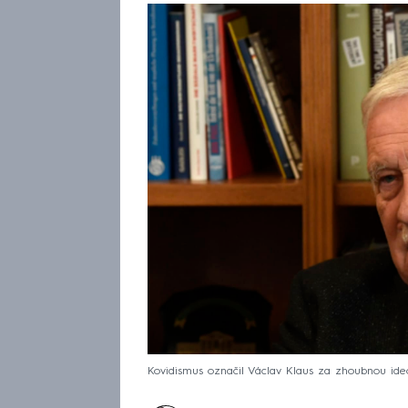
Kovidismus označil Václav Klaus za zhoubnou ideo