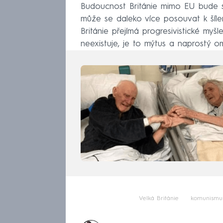
Budoucnost Británie mimo EU bude s
může se daleko více posouvat k šíle
Británie přejímá progresivistické my
neexistuje, je to mýtus a naprostý om
Velká Británie
komunismu