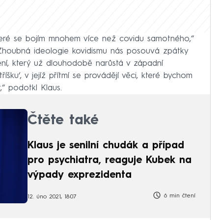
které se bojím mnohem více než covidu samotného,“
houbná ideologie kovidismu nás posouvá zpátky
ení, který už dlouhodobě narůstá v západní
íšku‘, v jejíž přítmí se provádějí věci, které bychom
,“ podotkl Klaus.
Čtěte také
Klaus je senilní chudák a případ
pro psychiatra, reaguje Kubek na
výpady exprezidenta
6 min čtení
12. úno 2021, 18:07