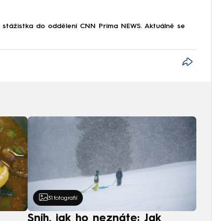
o stážistka do oddělení CNN Prima NEWS. Aktuálně se
31
fotografií
Sníh, jak ho neznáte: Jak