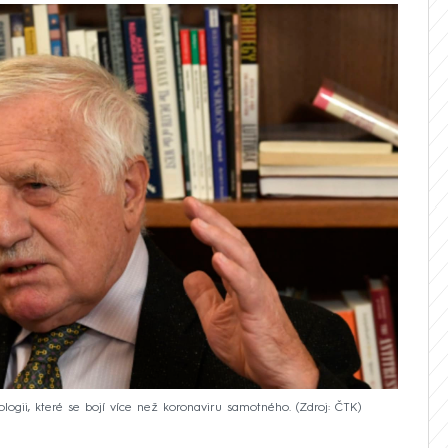
logii, které se bojí více než koronaviru samotného.
Zdroj: ČTK