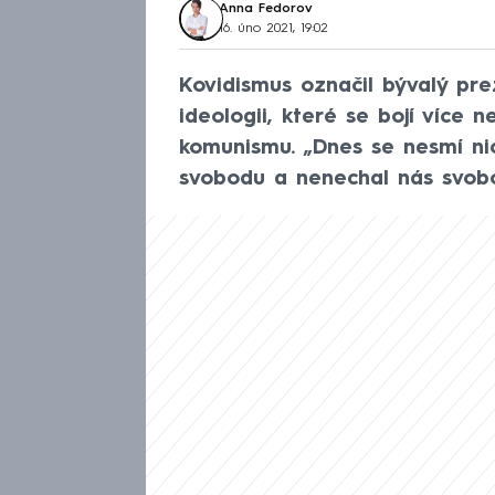
Anna Fedorov
16. úno 2021, 19:02
Kovidismus označil bývalý pr
ideologii, které se bojí více 
komunismu. „Dnes se nesmí nic.
svobodu a nenechal nás svobod