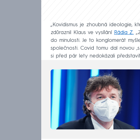
„Kovidismus je zhoubná ideologie, 
zdůraznil Klaus ve vysílání
Rádia Z.
„Z
do minulosti. Je to konglomerát myšl
společnosti. Covid tomu dal novou ‚stř
si před pár lety nedokázali představit