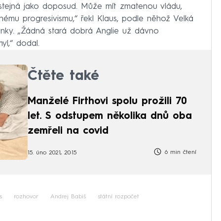
tejná jako doposud. Může mít zmatenou vládu,
nému progresivismu,“ řekl Klaus, podle něhož Velká
šlenky. „Žádná stará dobrá Anglie už dávno
yl,“ dodal.
Čtěte také
Manželé Firthovi spolu prožili 70
let. S odstupem několika dnů oba
zemřeli na covid
6 min čtení
15. úno 2021, 20:15
s
rozhovor
Andrej Babiš
státní rozpočet