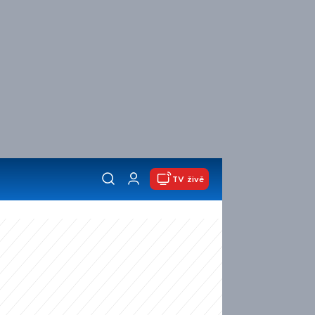
TV živě