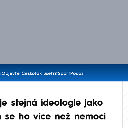
í
Objevte Česko
Jak ušetřit
Sport
Počasí
je stejná ideologie jako
 se ho více než nemoci