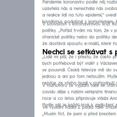
Pandemie koronaviru podle něj rozbi
uzavřela nás a nenechala nás svobodn
a reakce lidí na tuto epidemii,“ uved
kovidismus podobné s komunismem, kd
V souvislosti s koronavirovou krizí K
politiky. „Pořád trvám na tom, že v p
stranické politiky nebo do politiky d
že dostává spoustu e-mailů, které ho
Nechci se setkávat s
„Lidé mi píší, že i přesto, že často 
bych potřeboval být vidět s Václave
se pousmál. Česká televize mě do s
jednou a ani po tom netoužím. Myšl
nejvíce ze všeho brzdí v rozhodnutí vr
V rozhovoru se vyjádřil také ke státn
covidu děje s našimi veřejnými finan
roce a co letos připravuje vláda And
Podle něj je každý krok k zadlužení 
Ve vysílání Rádia Z padla také otáz
„Musím říct, že jsem si před brexitem 