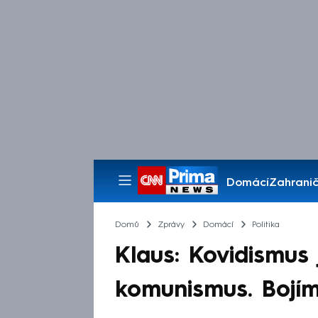
Domácí
Zahranič
Pořady
Domů
Zprávy
Domácí
Politika
Klaus: Kovidismus 
komunismus. Bojím