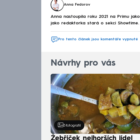
Anna Fedorov
Anna nastoupila roku 2021 na Primu jak
jako redaktorka stará o sekci Showtime.
Pro tento článek jsou komentáře vypnuté
Návrhy pro vás
5
fotografií
Žebříček nejhorších jídel