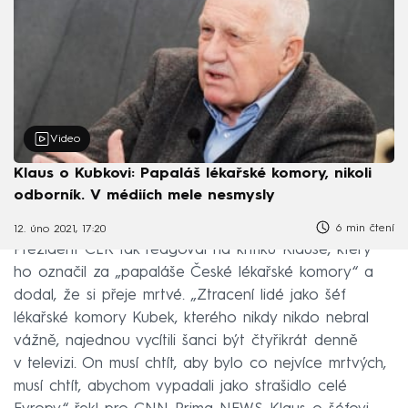
Video
Klaus o Kubkovi: Papaláš lékařské komory, nikoli
odborník. V médiích mele nesmysly
6 min čtení
12. úno 2021, 17:20
Prezident ČLK tak reagoval na kritiku Klause, který
ho označil za „papaláše České lékařské komory“ a
dodal, že si přeje mrtvé. „Ztracení lidé jako šéf
lékařské komory Kubek, kterého nikdy nikdo nebral
vážně, najednou vycítili šanci být čtyřikrát denně
v televizi. On musí chtít, aby bylo co nejvíce mrtvých,
musí chtít, abychom vypadali jako strašidlo celé