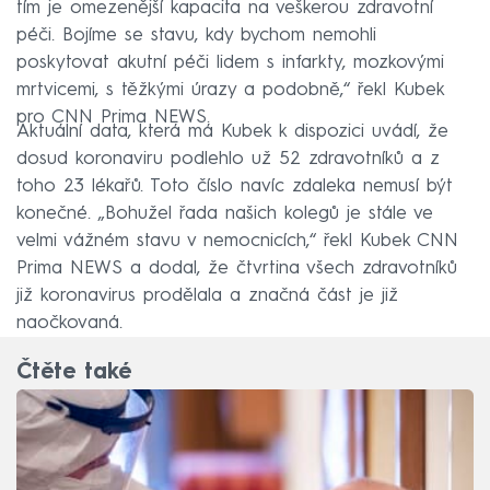
tím je omezenější kapacita na veškerou zdravotní
péči. Bojíme se stavu, kdy bychom nemohli
poskytovat akutní péči lidem s infarkty, mozkovými
mrtvicemi, s těžkými úrazy a podobně,“ řekl Kubek
pro CNN Prima NEWS.
Aktuální data, která má Kubek k dispozici uvádí, že
dosud koronaviru podlehlo už 52 zdravotníků a z
toho 23 lékařů. Toto číslo navíc zdaleka nemusí být
konečné. „Bohužel řada našich kolegů je stále ve
velmi vážném stavu v nemocnicích,“ řekl Kubek CNN
Prima NEWS a dodal, že čtvrtina všech zdravotníků
již koronavirus prodělala a značná část je již
naočkovaná.
Čtěte také