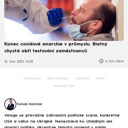
Konec covidové anarchie v průmyslu. Blatný
chystá obří testování zaměstnanců
6 min čtení
12. úno 2021, 14:53
nemocnice
demonstrace
očkování
lékaři
nouzový stav
Tomáš Kačmár
Věnuje se převážně zahraniční politické scéně, konkrétně
USA a válce na Ukrajině. Nenechává ho chladným ani
domácí politika, akcentuje témata spojená s naším