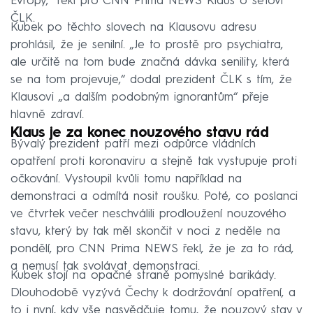
Evropy,“ řekl pro CNN Prima NEWS Klaus o šéfovi
ČLK.
Kubek po těchto slovech na Klausovu adresu
prohlásil, že je senilní. „Je to prostě pro psychiatra,
ale určitě na tom bude značná dávka senility, která
se na tom projevuje,“ dodal prezident ČLK s tím, že
Klausovi „a dalším podobným ignorantům“ přeje
hlavně zdraví.
Klaus je za konec nouzového stavu rád
Bývalý prezident patří mezi odpůrce vládních
opatření proti koronaviru a stejně tak vystupuje proti
očkování. Vystoupil kvůli tomu například na
demonstraci a odmítá nosit roušku. Poté, co poslanci
ve čtvrtek večer neschválili prodloužení nouzového
stavu, který by tak měl skončit v noci z neděle na
pondělí, pro CNN Prima NEWS řekl, že je za to rád,
a nemusí tak svolávat demonstraci.
Kubek stojí na opačné straně pomyslné barikády.
Dlouhodobě vyzývá Čechy k dodržování opatření, a
to i nyní, kdy vše nasvědčuje tomu, že nouzový stav v