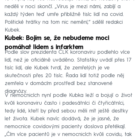
neděli v noci skončí. „Virus je mezi námi, zabíjí a
každý týden teď umře přibližně tisíc lidí na covid.
Politické hrátky na tom nic nemění,“ sdělil redakci
Kubek.
Kubek: Bojím se, že nebudeme moci
pomáhat lidem s infarktem
Podle slov prezidenta ČLK koronaviru podlehlo více
lidí, než je oficiálně uváděno. Statistiky uvádí přes 17
tisíc lidí, ale Kubek tvrdí, že zemřelých je ve
skutečnosti přes 20 tisíc. Řada lidí totiž podle něj
zemřela v domácím prostředí bez stanovené
diagnózy.
V nemocnicích nyní podle Kubka leží a bojují o život
kvůli koronaviru často i padesátníci či čtyřicátníci,
tedy lidé, kteří by před sebou měli mít ještě desítky
let života. Kubek navíc dodává, že je jasné, že
nemocnice covidovými pacienty doslova přetékají.
„Čím více pacientů je v nemocnicích kvůli covidu, tak