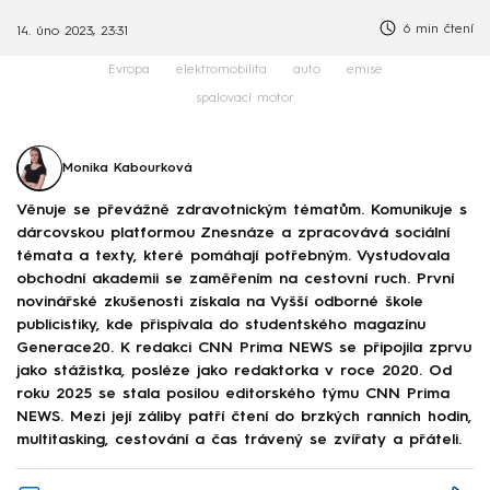
6 min čtení
14. úno 2023, 23:31
Evropa
elektromobilita
auto
emise
spalovací motor
Monika Kabourková
Věnuje se převážně zdravotnickým tématům. Komunikuje s
dárcovskou platformou Znesnáze a zpracovává sociální
témata a texty, které pomáhají potřebným. Vystudovala
obchodní akademii se zaměřením na cestovní ruch. První
novinářské zkušenosti získala na Vyšší odborné škole
publicistiky, kde přispívala do studentského magazínu
Generace20. K redakci CNN Prima NEWS se připojila zprvu
jako stážistka, posléze jako redaktorka v roce 2020. Od
roku 2025 se stala posilou editorského týmu CNN Prima
NEWS. Mezi její záliby patří čtení do brzkých ranních hodin,
multitasking, cestování a čas trávený se zvířaty a přáteli.