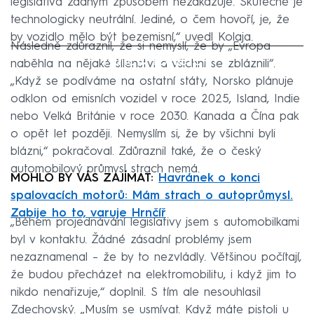
legislativa žádným způsobem nezakazuje. Skutečně je
technologicky neutrální. Jediné, o čem hovoří, je, že
by vozidlo mělo být bezemisní,“ uvedl Kolaja.
Následně zdůraznil, že si nemyslí, že by „Evropa
Failed to fetch
naběhla na nějaké šílenství a všichni se zbláznili“.
„Když se podíváme na ostatní státy, Norsko plánuje
odklon od emisních vozidel v roce 2025, Island, Indie
nebo Velká Británie v roce 2030. Kanada a Čína pak
o opět let později. Nemyslím si, že by všichni byli
blázni,“ pokračoval. Zdůraznil také, že o český
automobilový průmysl strach nemá.
MOHLO BY VÁS ZAJÍMAT:
Havránek o konci
spalovacích motorů: Mám strach o autoprůmysl.
Zabije ho to, varuje Hrnčíř
„Během projednávání legislativy jsem s automobilkami
byl v kontaktu. Žádné zásadní problémy jsem
nezaznamenal – že by to nezvládly. Většinou počítají,
že budou přecházet na elektromobilitu, i když jim to
nikdo nenařizuje,“ doplnil. S tím ale nesouhlasil
Zdechovský. „Musím se usmívat. Když máte pistoli u