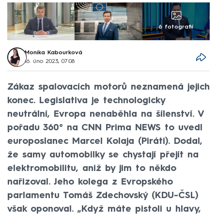
6 fotografií
Monika Kabourková
16. úno 2023, 07:08
Zákaz spalovacích motorů neznamená jejich
konec. Legislativa je technologicky
neutrální, Evropa nenaběhla na šílenství. V
pořadu 360° na CNN Prima NEWS to uvedl
europoslanec Marcel Kolaja (Piráti). Dodal,
že samy automobilky se chystají přejít na
elektromobilitu, aniž by jim to někdo
nařizoval. Jeho kolega z Evropského
parlamentu Tomáš Zdechovský (KDU-ČSL)
však oponoval. „Když máte pistoli u hlavy,