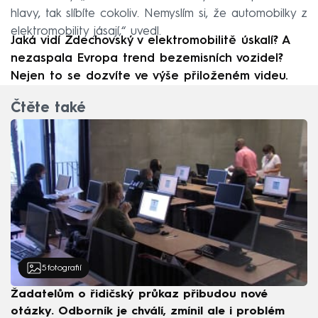
hlavy, tak slíbíte cokoliv. Nemyslím si, že automobilky z
elektromobility jásají,“ uvedl.
Jaká vidí Zdechovský v elektromobilitě úskalí? A
nezaspala Evropa trend bezemisních vozidel?
Nejen to se dozvíte ve výše přiloženém videu.
Čtěte také
5
fotografií
Žadatelům o řidičský průkaz přibudou nové
otázky. Odborník je chválí, zmínil ale i problém