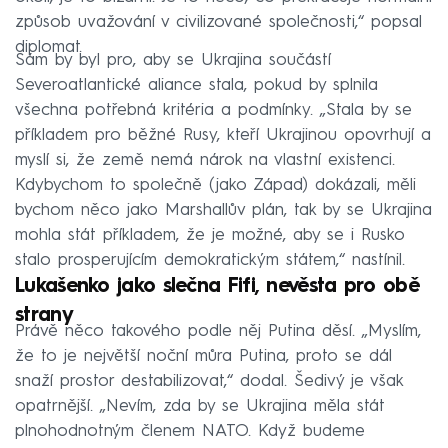
způsob uvažování v civilizované společnosti,“ popsal
diplomat.
Sám by byl pro, aby se Ukrajina součástí
Severoatlantické aliance stala, pokud by splnila
všechna potřebná kritéria a podmínky. „Stala by se
příkladem pro běžné Rusy, kteří Ukrajinou opovrhují a
myslí si, že země nemá nárok na vlastní existenci.
Kdybychom to společně (jako Západ) dokázali, měli
bychom něco jako Marshallův plán, tak by se Ukrajina
mohla stát příkladem, že je možné, aby se i Rusko
stalo prosperujícím demokratickým státem,“ nastínil.
Lukašenko jako slečna Fifi, nevěsta pro obě
strany
Právě něco takového podle něj Putina děsí. „Myslím,
že to je největší noční můra Putina, proto se dál
snaží prostor destabilizovat,“ dodal. Šedivý je však
opatrnější. „Nevím, zda by se Ukrajina měla stát
plnohodnotným členem NATO. Když budeme