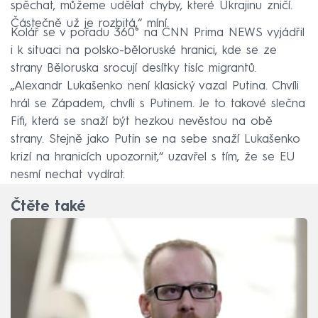
spěchat, můžeme udělat chyby, které Ukrajinu zničí.
Částečně už je rozbitá,“ míní.
Kolář se v pořadu 360° na CNN Prima NEWS vyjádřil
i k situaci na polsko-běloruské hranici, kde se ze
strany Běloruska srocují desítky tisíc migrantů.
„Alexandr Lukašenko není klasický vazal Putina. Chvíli
hrál se Západem, chvíli s Putinem. Je to takové slečna
Fifi, která se snaží být hezkou nevěstou na obě
strany. Stejně jako Putin se na sebe snaží Lukašenko
krizí na hranicích upozornit,“ uzavřel s tím, že se EU
nesmí nechat vydírat.
Čtěte také