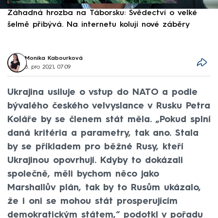
Záhadná hrozba na Táborsku: Svědectví o velké
S
šelmě přibývá. Na internetu kolují nové záběry
d
Monika Kabourková
8. pro 2021, 07:09
Ukrajina usiluje o vstup do NATO a podle
bývalého českého velvyslance v Rusku Petra
Koláře by se členem stát měla. „Pokud splní
daná kritéria a parametry, tak ano. Stala
by se příkladem pro běžné Rusy, kteří
Ukrajinou opovrhují. Kdyby to dokázali
společně, měli bychom něco jako
Marshallův plán, tak by to Rusům ukázalo,
že i oni se mohou stát prosperujícím
demokratickým státem,“ podotkl v pořadu