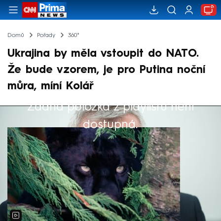
Domů
Pořady
360°
Ukrajina by měla vstoupit do NATO.
Že bude vzorem, je pro Putina noční
můra, míní Kolář
Žádná položka z playlistu není
Výběr redakce
dostupná.