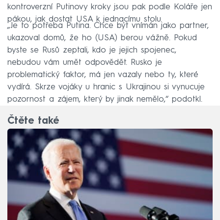
kontroverzní Putinovy kroky jsou pak podle Koláře jen
pákou, jak dostat USA k jednacímu stolu.
„Je to potřeba Putina. Chce být vnímán jako partner,
ukazoval domů, že ho (USA) berou vážně. Pokud
byste se Rusů zeptali, kdo je jejich spojenec,
nebudou vám umět odpovědět. Rusko je
problematický faktor, má jen vazaly nebo ty, které
vydírá. Skrze vojáky u hranic s Ukrajinou si vynucuje
pozornost a zájem, který by jinak nemělo,“ podotkl.
Čtěte také