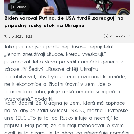
Video
Biden varoval Putina, že USA tvrdě zareagují na
případný ruský útok na Ukrajinu
6 min čtení
7. pro 2021, 19:22
Jako partner jsou podle něj Rusové nepřijatelní.
„Jenom zneužívají situace, kterou vyeskalují,“
pokračoval. Jeho slova potvrdil i armádní generál v
záloze Jiří Šedivý. „Rusové chtějí Ukrajinu
destabilizovat, aby byla upřena pozornost k armádě,
ne k ekonomice a životní úrovni v zemi. Jde o
demonstraci toho, jak je ruská armáda schopná a
vyzbrojená,“ podotkl.
Kolář doplnil, že Ukrajina je zemí, která má aspirace
na to, aby se stala součástí NATO, možná i Evropské
unie (EU). „To je to, co Rusko irituje a nechtějí to
připustit. Mají pocit, že oni mají rozhodovat o svém
okolí, je to bizarní. Je to něco, co překračuje normální