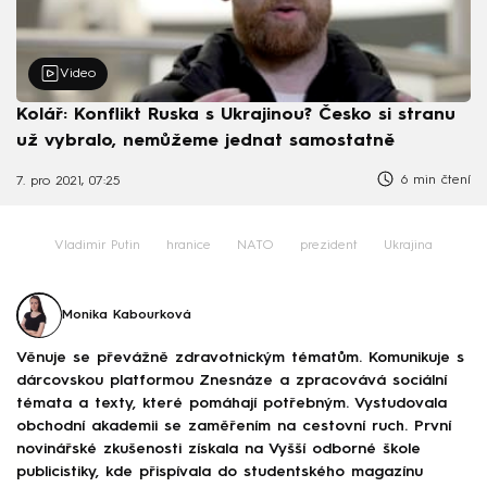
Video
Kolář: Konflikt Ruska s Ukrajinou? Česko si stranu
už vybralo, nemůžeme jednat samostatně
6 min čtení
7. pro 2021, 07:25
Vladimir Putin
hranice
NATO
prezident
Ukrajina
Monika Kabourková
Věnuje se převážně zdravotnickým tématům. Komunikuje s
dárcovskou platformou Znesnáze a zpracovává sociální
témata a texty, které pomáhají potřebným. Vystudovala
obchodní akademii se zaměřením na cestovní ruch. První
novinářské zkušenosti získala na Vyšší odborné škole
publicistiky, kde přispívala do studentského magazínu