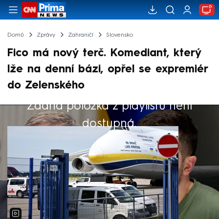
Domů
Zprávy
Zahraničí
Slovensko
Fico má nový terč. Komediant, který
lže na denní bázi, opřel se expremiér
do Zelenského
Žádná položka z playlistu není
Výběr redakce
dostupná.