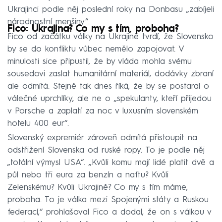
Ukrajinci podle něj poslední roky na Donbasu „zabíjeli
národnostní menšiny“.
Fico: Ukrajina? Co my s tím, proboha?
Fico od začátku války na Ukrajině tvrdí, že Slovensko
by se do konfliktu vůbec nemělo zapojovat. V
minulosti sice připustil, že by vláda mohla svému
sousedovi zaslat humanitární materiál, dodávky zbraní
ale odmítá. Stejně tak dnes říká, že by se postaral o
válečné uprchlíky, ale ne o „spekulanty, kteří přijedou
v Porsche a zaplatí za noc v luxusním slovenském
hotelu 400 eur“.
Slovenský expremiér zároveň odmítá přistoupit na
odstřižení Slovenska od ruské ropy. To je podle něj
„totální výmysl USA“. „Kvůli komu mají lidé platit dvě a
půl nebo tři eura za benzín a naftu? Kvůli
Zelenskému? Kvůli Ukrajině? Co my s tím máme,
proboha. To je válka mezi Spojenými státy a Ruskou
federací,“ prohlašoval Fico a dodal, že on s válkou v