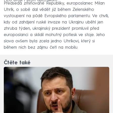
Fico brojil i proti uprchlíkům.
Předseda zmiňované Republiky, europoslanec Milan
Uhrík, o sobě dal vědět již během Zelenského
vystoupení na půdě Evropského parlamentu. Ve chvíli,
kdy od zahájení ruské invaze na Ukrajinu uběhl jen
zhruba týden, ukrajinský prezident promluvil před
europoslanci a sklidil mohutný potlesk ve stoje. Jeho
slova ovšem byla zcela jedno Uhríkovi, který si
během nich bez zájmu četl na mobilu.
Čtěte také