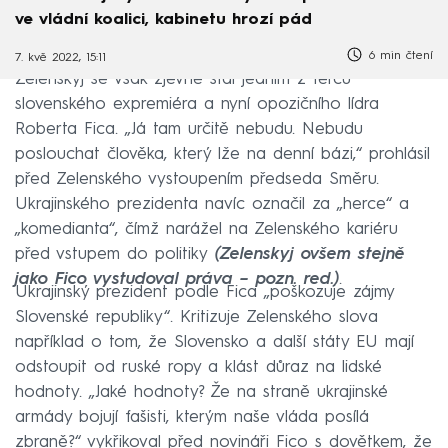
ve vládní koalici, kabinetu hrozí pád
6 min čtení
7. kvě 2022, 15:11
Zelenskyj se však zjevně stal jedním z terčů
slovenského expremiéra a nyní opozičního lídra
Roberta Fica. „Já tam určitě nebudu. Nebudu
poslouchat člověka, který lže na denní bázi,“ prohlásil
před Zelenského vystoupením předseda Směru.
Ukrajinského prezidenta navíc označil za „herce“ a
„komedianta“, čímž narážel na Zelenského kariéru
před vstupem do politiky
(Zelenskyj ovšem stejně
jako Fico vystudoval práva – pozn. red.)
.
Ukrajinský prezident podle Fica „poškozuje zájmy
Slovenské republiky“. Kritizuje Zelenského slova
například o tom, že Slovensko a další státy EU mají
odstoupit od ruské ropy a klást důraz na lidské
hodnoty. „Jaké hodnoty? Že na straně ukrajinské
armády bojují fašisti, kterým naše vláda posílá
zbraně?“ vykřikoval před novináři Fico s dovětkem, že