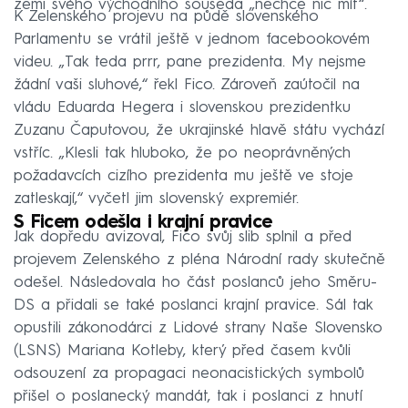
zemi svého východního souseda „nechce nic mít“.
K Zelenského projevu na půdě slovenského
Parlamentu se vrátil ještě v jednom facebookovém
videu. „Tak teda prrr, pane prezidenta. My nejsme
žádní vaši sluhové,“ řekl Fico. Zároveň zaútočil na
vládu Eduarda Hegera i slovenskou prezidentku
Zuzanu Čaputovou, že ukrajinské hlavě státu vychází
vstříc. „Klesli tak hluboko, že po neoprávněných
požadavcích cizího prezidenta mu ještě ve stoje
zatleskají,“ vyčetl jim slovenský expremiér.
S Ficem odešla i krajní pravice
Jak dopředu avizoval, Fico svůj slib splnil a před
projevem Zelenského z pléna Národní rady skutečně
odešel. Následovala ho část poslanců jeho Směru-
DS a přidali se také poslanci krajní pravice. Sál tak
opustili zákonodárci z Lidové strany Naše Slovensko
(LSNS) Mariana Kotleby, který před časem kvůli
odsouzení za propagaci neonacistických symbolů
přišel o poslanecký mandát, tak i poslanci z hnutí