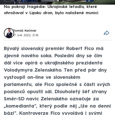
Na pokraji tragédie: Ukrajinské letadlo, které
P
ohrožoval v Lipsku dron, bylo naložené municí
e
Tomáš Kačmár
17. kvě 2022, 21:18
Bývalý slovenský premiér Robert Fico má
zjevně nového soka. Poslední dny se čím
dál více opírá o ukrajinského prezidenta
Volodymyra Zelenského. Ten před pár dny
vystoupil on-line ve slovenském
parlamentu, ale Fico společně s částí svých
poslanců opustil sál. Dlouholetý šéf strany
Směr-SD navíc Zelenského označuje za
„komedianta“, který podle něj „lže na denní
bázi“. Kontroverze Fico vyvolává i svými