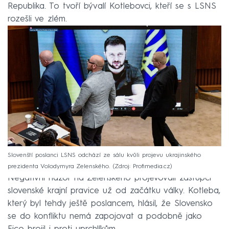
Republika. To tvoří bývalí Kotlebovci, kteří se s LSNS
rozešli ve zlém.
Slovenští poslanci LSNS odchází ze sálu kvůli projevu ukrajinského
prezidenta Volodymyra Zelenského.
Zdroj: Profimedia.cz
Negativní názor na Zelenského projevovali zástupci
slovenské krajní pravice už od začátku války. Kotleba,
který byl tehdy ještě poslancem, hlásil, že Slovensko
se do konfliktu nemá zapojovat a podobně jako