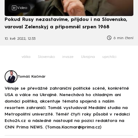
Video
Pokud Rusy nezastavíme, přijdou i na Slovensko,
varoval Zelenskyj a připomněl srpen 1968
6 min čtení
10. kvě 2022, 12:33
válka
Slovensko
invaze
Ukrajina
uprchlíci
Tomáš Kačmár
Věnuje se převážně zahraniční politické scéně, konkrétně
USA a válce na Ukrajině. Nenechává ho chladným ani
domácí politika, akcentuje témata spojená s naším
resortem zahraničí. Tomáš vystudoval Mediální studia na
Metropolitní univerzitě. Téměř čtyři roky působil v redakci
Echo24.cz a následně nastoupil na pozici redaktora na
CNN Prima NEWS. (Tomas.Kacmar@iprima.cz)