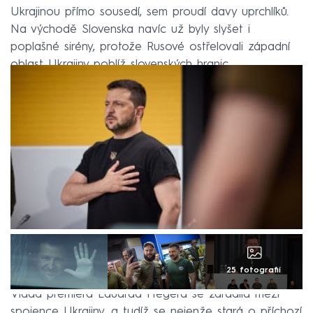
Ukrajinou přímo sousedí, sem proudí davy uprchlíků.
Na východě Slovenska navíc už byly slyšet i
poplašné sirény, protože Rusové ostřelovali západní
oblast Ukrajiny poblíž slovenských hranic.
25 fotografií
Vláda premiéra Eduarda Hegera se zařadila mezi
spojence Ukrajiny, a tudíž se nejenže stará o příchozí