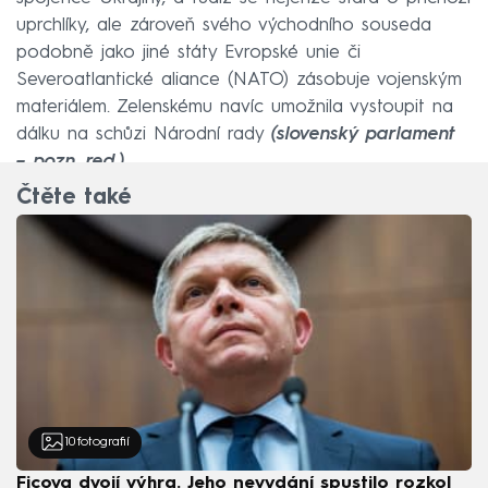
uprchlíky, ale zároveň svého východního souseda
podobně jako jiné státy Evropské unie či
Severoatlantické aliance (NATO) zásobuje vojenským
materiálem. Zelenskému navíc umožnila vystoupit na
dálku na schůzi Národní rady
(slovenský parlament
– pozn. red.).
Čtěte také
10
fotografií
Ficova dvojí výhra. Jeho nevydání spustilo rozkol