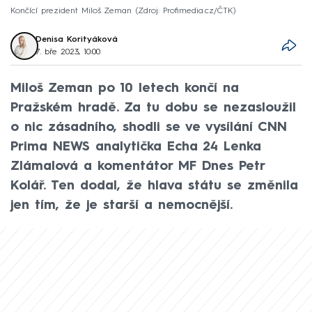
Končící prezident Miloš Zeman
Zdroj: Profimedia.cz/ČTK
Denisa Korityáková
7. bře 2023, 10:00
Miloš Zeman po 10 letech končí na
Pražském hradě. Za tu dobu se nezasloužil
o nic zásadního, shodli se ve vysílání CNN
Prima NEWS analytička Echa 24 Lenka
Zlámalová a komentátor MF Dnes Petr
Kolář. Ten dodal, že hlava státu se změnila
jen tím, že je starší a nemocnější.