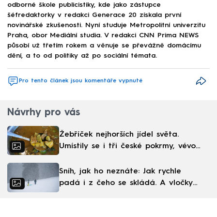
odborné škole publicistiky, kde jako zástupce
šéfredaktorky v redakci Generace 20 získala první
novinářské zkušenosti. Nyní studuje Metropolitní univerzitu
Praha, obor Mediální studia. V redakci CNN Prima NEWS
působí už třetím rokem a věnuje se převážně domácímu
dění, a to od politiky až po sociální témata.
Pro tento článek jsou komentáře vypnuté
Návrhy pro vás
Žebříček nejhorších jídel světa.
Umístily se i tři české pokrmy, vévodí
skandinávská kuchyně
Sníh, jak ho neznáte: Jak rychle
padá i z čeho se skládá. A vločky
nejsou bílé