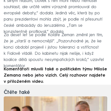
k silným hlasům, člověk s ním mohl nebo nemusel
souhlasit, ale určitě velmi výrazně promlouval do
evropské debaty,“ dodala. Jediná věc, která by po
panu prezidentovi mohla zbýt, je podle ní přesunutí
české ambasády do Jeruzaléma. „Tam se
konzistentně profiloval,“ dodala.
Za deset let se podle Koláře Zeman změnil jen tím,
že je „starší a nemocnější“. „Pozoruhodné je, že ke
konci období projevil i jistou toleranci a vstřícnost
k Fialově vládě. Do kabinetu nijak nešije, i když
koalice dělá spoustu nesympatických kroků,“ uzavřel
komentátor.
Komentátoři mluvili také o politickém týmu Miloše
Zemana nebo jeho vizích. Celý rozhovor najdete
v přiloženém videu.
Čtěte také