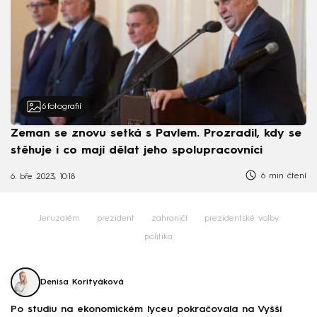
6
fotografií
Zeman se znovu setká s Pavlem. Prozradil, kdy se
stěhuje i co mají dělat jeho spolupracovníci
6 min čtení
6. bře 2023, 10:18
Jeruzalém
prezident
zahraničí
prezidentské volby
politika
Denisa Korityáková
Po studiu na ekonomickém lyceu pokračovala na Vyšší