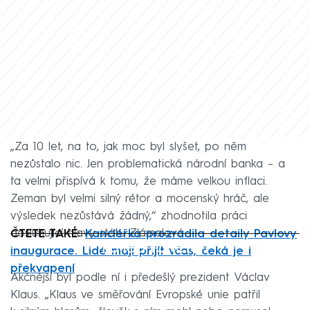
„Za 10 let, na to, jak moc byl slyšet, po něm
nezůstalo nic. Jen problematická národní banka – a
ta velmi přispívá k tomu, že máme velkou inflaci.
Zeman byl velmi silný rétor a mocenský hráč, ale
výsledek nezůstává žádný,“ zhodnotila práci
dosluhující hlavy státu Zlámalová.
ČTETE TAKÉ:
Kancléřka prozradila detaily Pavlovy
Failed to fetch
inaugurace. Lidé mají přijít včas, čeká je i
překvapení
Akčnější byl podle ní i předešlý prezident Václav
Klaus. „Klaus ve směřování Evropské unie patřil