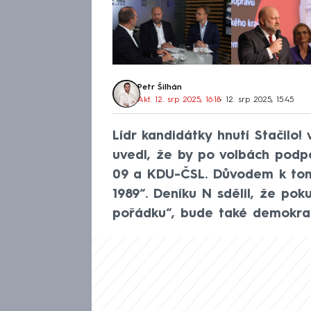
Petr Šilhán
Akt. 12. srp 2025, 16:18
• 12. srp 2025, 15:45
Lídr kandidátky hnutí Stačilo
uvedl, že by po volbách podp
09 a KDU-ČSL. Důvodem k tom
1989“. Deníku N sdělil, že pok
pořádku“, bude také demokrat