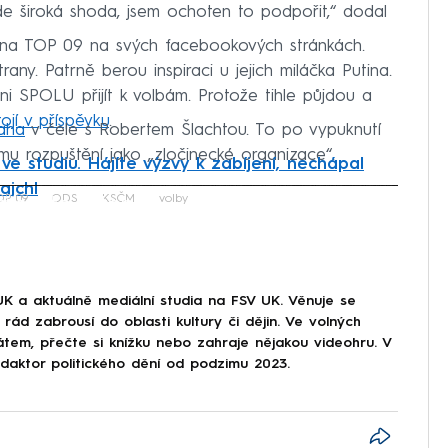
e široká shoda, jsem ochoten to podpořit,“ dodal
ana TOP 09 na svých facebookových stránkách.
trany. Patrně berou inspiraci u jejich miláčka Putina.
hni SPOLU přijít k volbám. Protože tihle půjdou a
tojí v příspěvku
.
saha
v čele s Robertem Šlachtou. To po vypuknutí
ímu rozpuštění jako „zločinecké organizace“.
ve studiu. Hájíte výzvy k zabíjení, nechápal
ajchl
iled to fetch
OP 09
ODS
KSČM
volby
UK a aktuálně mediální studia na FSV UK. Věnuje se
rád zabrousí do oblasti kultury či dějin. Ve volných
átem, přečte si knížku nebo zahraje nějakou videohru. V
aktor politického dění od podzimu 2023.