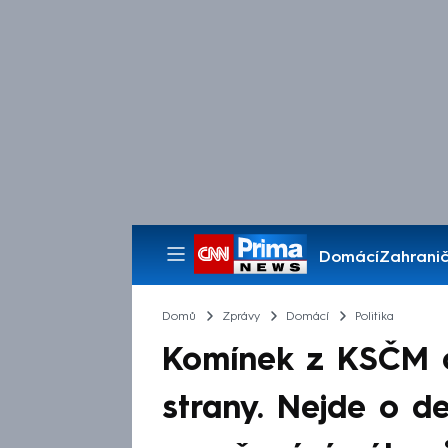
Domácí
Zahranič
Pořady
Domů
Zprávy
Domácí
Politika
Komínek z KSČM c
strany. Nejde o de