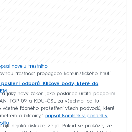
psal novelu trestního
slovnou trestnost propagace komunistického hnutí
 posílení odborů. Klíčové body, které do
DEM
h a jaký nový zákon jako poslanec určitě podpořím
STAN, TOP 09 a KDU-ČSL za všechno, co tu
 včetně řádného prošetření všech podvodů, které
metrem a bitcoiny,“
napsal Komínek v pondělí v
filu
.
 projít nějaká diskuze, že jo. Pokud se prokáže, že