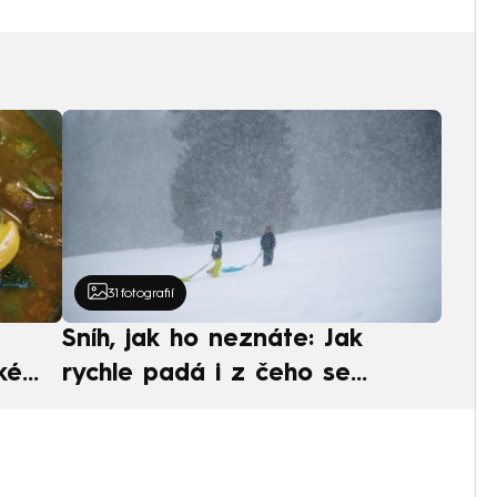
31
fotografií
Sníh, jak ho neznáte: Jak
ké
rychle padá i z čeho se
ská
skládá. A vločky nejsou bílé