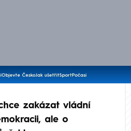
í
Objevte Česko
Jak ušetřit
Sport
Počasí
hce zakázat vládní
mokracii, ale o