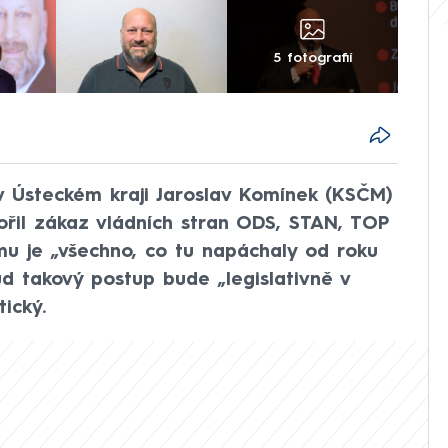
5 fotografií
! v Ústeckém kraji Jaroslav Komínek (KSČM)
ořil zákaz vládních stran ODS, STAN, TOP
u je „všechno, co tu napáchaly od roku
ud takový postup bude „legislativně v
ický.