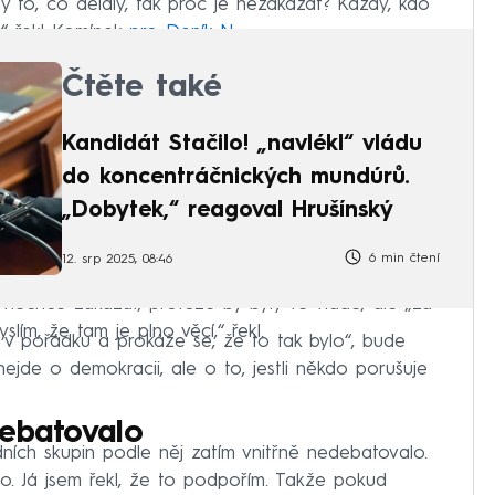
y to, co dělaly, tak proč je nezakázat? Každý, kdo
,“ řekl Komínek
pro Deník N
.
Čtěte také
Kandidát Stačilo! „navlékl“ vládu
do koncentráčnických mundúrů.
„Dobytek,“ reagoval Hrušínský
6 min čtení
12. srp 2025, 08:46
nechce zakázat, protože by byly ve vládě, ale „za
yslím, že tam je plno věcí,“ řekl.
ě v pořádku a prokáže se, že to tak bylo“, bude
jde o demokracii, ale o to, jestli někdo porušuje
debatovalo
ních skupin podle něj zatím vnitřně nedebatovalo.
no. Já jsem řekl, že to podpořím. Takže pokud