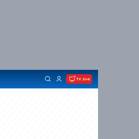
TV živě