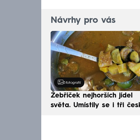
Návrhy pro vás
5
fotografií
Žebříček nejhorších jídel
světa. Umístily se i tři čes
pokrmy, vévodí skandináv
kuchyně