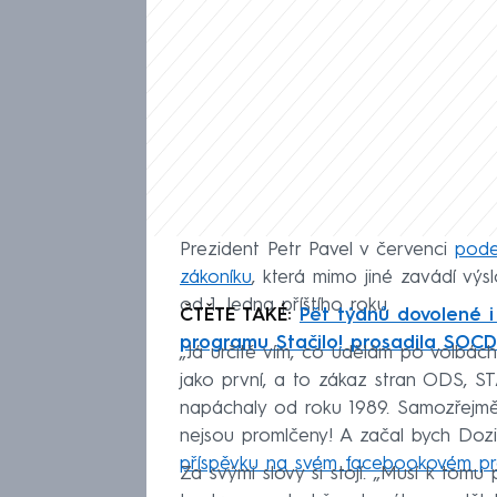
Prezident Petr Pavel v červenci
pode
zákoníku
, která mimo jiné zavádí vý
od 1. ledna příštího roku.
ČTĚTE TAKÉ:
Pět týdnů dovolené i
programu Stačilo! prosadila SOC
„Já určitě vím, co udělám po volbác
jako první, a to zákaz stran ODS, 
napáchaly od roku 1989. Samozřejmě
nejsou promlčeny! A začal bych Dozi
příspěvku na svém facebookovém pro
Za svými slovy si stojí. „Musí k tomu