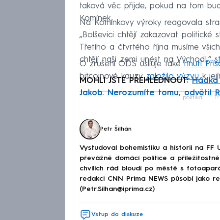
taková věc přijde, pokud na tom bud
Komínek.
Na Komínkovy výroky reagovala str
„Bolševici chtějí zakazovat politické s
Třetího a čtvrtého října musíme všic
chtějí naši zemi unést na Východ!,“
s
O zrušení ODS usiluje také
hnutí Pří
bitcoinové kauzy
založilo výzvu
k jej
MOHLI JSTE PŘEHLÉDNOUT:
Hádka 
Jakob. Nerozumíte tomu, odvětil R
Fa
politika
T
Petr Šilhán
Vystudoval bohemistiku a historii na FF 
převážně domácí politice a příležitostně 
chvílích rád bloudí po městě s fotoapar
redakci CNN Prima NEWS působí jako red
(Petr.Silhan@iprima.cz)
Vstup do diskuze