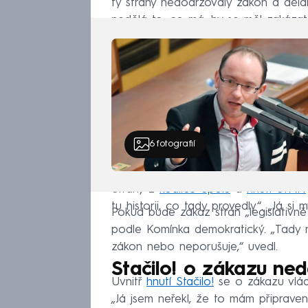
ty strany nedodržovaly zákon a dělal
nedělá to, co má, by se měl zakázat
6
fotografií
Strany z
koalice Spolu
a
hnutí STAN
tu historii, co tady provedly“. „Já si m
Pokud bude zákaz stran „legislativn
podle Komínka demokratický. „Tady ne
zákon nebo neporušuje,“ uvedl.
Stačilo! o zákazu ne
Uvnitř
hnutí Stačilo!
se o zákazu vlád
„Já jsem neřekl, že to mám připrave