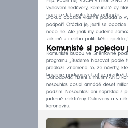
Filip. Podle něj KSČM v hnutí ANO z
vyslovení nedůvěry, komunisté by hla
opozice k tomuto kroku odhodlá.
„Pokud opozice vlastně požádá o vys
podpoří. Otázka je, jestli se opozice 
nebo ne. Ale jinak my budeme samo
zákonů u celého politického spektra,“
Komunisté si pojedou
Komunisté budou ve Sněmovně podle F
programu. „Budeme hlasovat podle to
předložil. Znamená to, že návrhy, k
budeme podporovat, ať je předloží hnu
Dohodovací řízení s hnutím ANO komun
nesouhlas poslal armádě deset milia
podzim. Nesouhlasí ani například s 
jaderné elektrárny Dukovany a s někt
koronaviru.