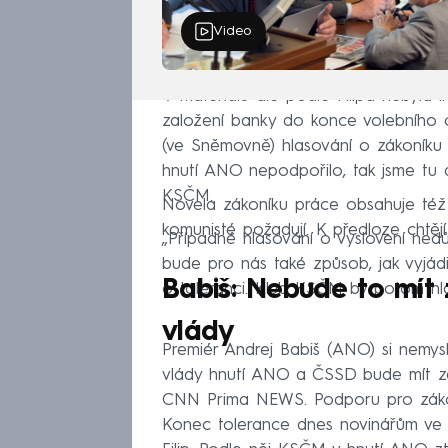
Video
V materiálu ale podle Filipa nebyla l
založení banky do konce volebního 
(ve Sněmovně) hlasování o zákoníku 
hnutí ANO nepodpořilo, tak jsme tu dů
KSČM.
Novela zákoníku práce obsahuje též
komunisté požadují. K předloze chtěj
„Případné hlasování o vyslovení ned
bude pro nás také způsob, jak vyjá
Babiš: Nebude to mít 
o toleranci. Klub KSČM by potom hlas
vlády
Premiér Andrej Babiš (ANO) si nemys
vlády hnutí ANO a ČSSD bude mít zása
CNN Prima NEWS. Podporu pro záko
Konec tolerance dnes novinářům ve