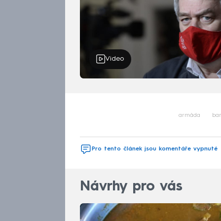
Video
armáda
ba
Pro tento článek jsou komentáře vypnuté
Návrhy pro vás