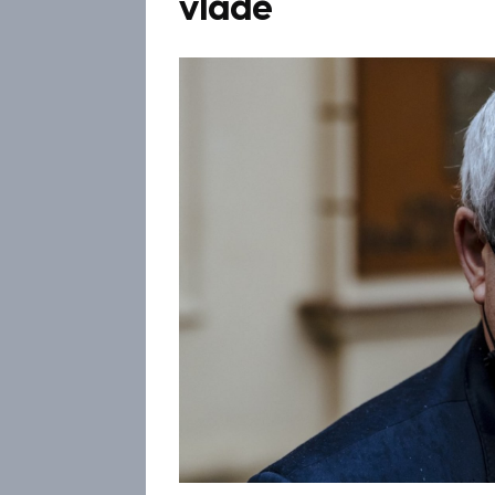
vládě