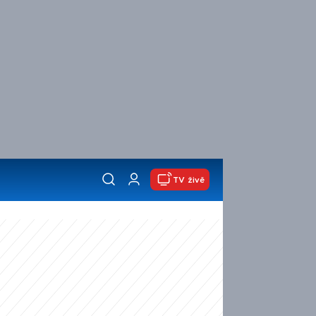
TV živě