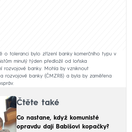
 toleranci bylo zřízení banky komerčního typu v
istům minulý týden předložil od loňska
ní rozvojové banky. Mohla by vzniknout
í a rozvojové banky (ČMZRB) a byla by zaměřena
správ.
Čtěte také
Co nastane, když komunisté
opravdu dají Babišovi kopačky?