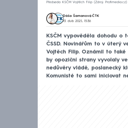
Předseda KSČM Vojtěch Filip
Zdroj: Profimedia.cz
Dáša Šamanová
,
ČTK
13. dub 2021, 15:36
KSČM vypověděla dohodu o to
ČSSD. Novinářům to v úterý 
Vojtěch Filip. Oznámil to také
by opoziční strany vyvolaly v
nedůvěry vládě, poslanecký kl
Komunisté to sami iniciovat n