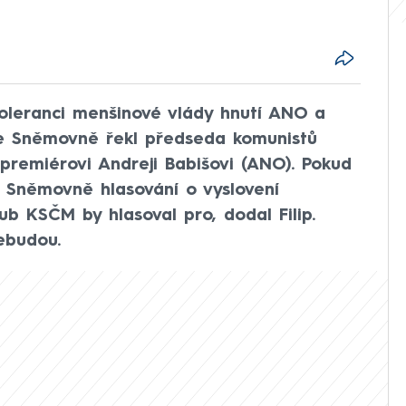
leranci menšinové vlády hnutí ANO a
ve Sněmovně řekl předseda komunistů
 premiérovi Andreji Babišovi (ANO). Pokud
e Sněmovně hlasování o vyslovení
ub KSČM by hlasoval pro, dodal Filip.
ebudou.