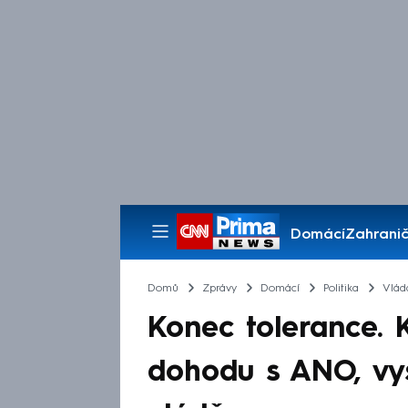
Domácí
Zahranič
Pořady
Domů
Zprávy
Domácí
Politika
Vlád
Konec tolerance. 
dohodu s ANO, vys