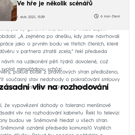
Ve hře je několik scénářů
6 min čtení
1. dub 2021, 15:39
hůta, jež by garantovala, že ANO může zajistit
období. „A zejména po dnešku, kdy jsme navrhovali
práce jako o prvním bodu ve třetích čteních, které
věru v partnera ztratili zcela,“ řekl předseda
 návrh na uzákonění pěti týdnů dovolené, což
í svolat mimořádnou schůzi.
ůvěry, pokud bude z pravicových stran předloženo,
dřit současný stav nedohody o pokračování smlouvy
zásadní vliv na rozhodování
oval pro vyslovení nedůvěry,“ dodal Filip.
lí, že vypovězení dohody o toleranci menšinové
dní vliv na rozhodování kabinetu. Řekl to televizi
ny budou ve Sněmovně hledat u všech stran.
 Sněmovně oznámil předseda komunistů Vojtěch