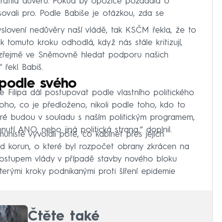
tratila důvěru. Pokud by opozice požádala o
sovali pro. Podle Babiše je otázkou, zda se
lovení nedůvěry naší vládě, tak KSČM řekla, že to
k tomuto kroku odhodlá, když nás stále kritizují,
zřejmě ve Sněmovně hledat podporu našich
 řekl Babiš.
 podle svého
ilipa dál postupovat podle vlastního politického
ho, co je předloženo, nikoli podle toho, kdo to
teré budou v souladu s naším politickým programem,
tí ANO, nebo jiná politická strana,“ doplnil.
isté vyvolali poté, co kabinet přes jejich
rd korun, o které byl rozpočet obrany zkrácen na
postupem vlády v případě stavby nového bloku
erými kroky podnikanými proti šíření epidemie
Čtěte také