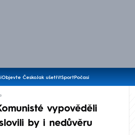
í
Objevte Česko
Jak ušetřit
Sport
Počasí
a
Komunisté vypověděli
lovili by i nedůvěru