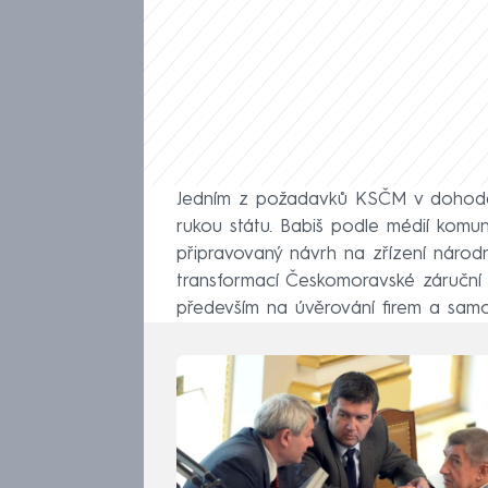
Jedním z požadavků KSČM v dohodě o
rukou státu. Babiš podle médií komun
připravovaný návrh na zřízení národ
transformací Českomoravské záručn
především na úvěrování firem a samo