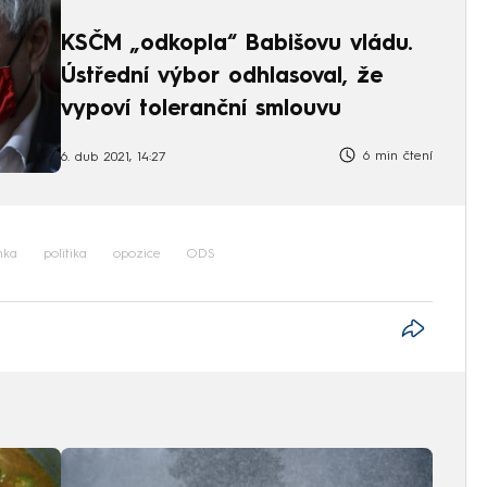
KSČM „odkopla“ Babišovu vládu.
Ústřední výbor odhlasoval, že
vypoví toleranční smlouvu
6 min čtení
6. dub 2021, 14:27
nka
politika
opozice
ODS