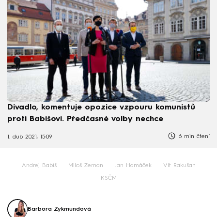
Divadlo, komentuje opozice vzpouru komunistů
proti Babišovi. Předčasné volby nechce
6 min čtení
1. dub 2021, 15:09
Andrej Babiš
Miloš Zeman
Jan Hamáček
Vít Rakušan
KSČM
Barbora Zykmundová