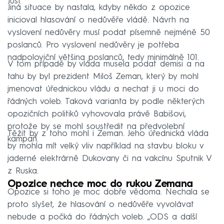
Just.
Jiná situace by nastala, kdyby někdo z opozice
inicioval hlasování o nedůvěře vládě. Návrh na
vyslovení nedůvěry musí podat písemně nejméně 50
poslanců. Pro vyslovení nedůvěry je potřeba
nadpoloviční většina poslanců, tedy minimálně 101.
V tom případě by vláda musela podat demisi a na
tahu by byl prezident Miloš Zeman, který by mohl
jmenovat úřednickou vládu a nechat ji u moci do
řádných voleb. Taková varianta by podle některých
opozičních politiků vyhovovala právě Babišovi,
protože by se mohl soustředit na předvolební
Těžit by z toho mohl i Zeman. Jeho úřednická vláda
kampaň.
by mohla mít velký vliv například na stavbu bloku v
jaderné elektrárně Dukovany či na vakcínu Sputnik V
z Ruska.
Opozice nechce moc do rukou Zemana
Opozice si toho je moc dobře vědoma. Nechala se
proto slyšet, že hlasování o nedůvěře vyvolávat
nebude a počká do řádných voleb. „ODS a další