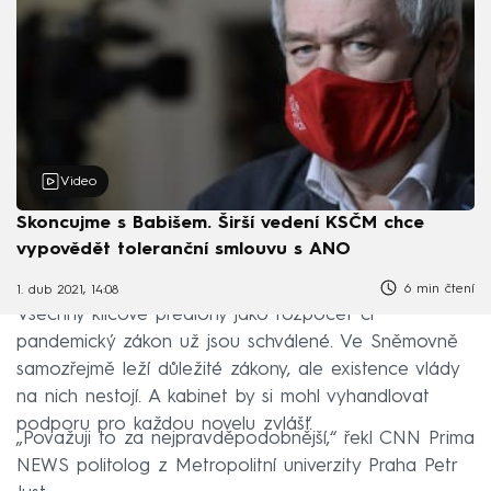
Video
Skoncujme s Babišem. Širší vedení KSČM chce
vypovědět toleranční smlouvu s ANO
6 min čtení
1. dub 2021, 14:08
Všechny klíčové předlohy jako rozpočet či
pandemický zákon už jsou schválené. Ve Sněmovně
samozřejmě leží důležité zákony, ale existence vlády
na nich nestojí. A kabinet by si mohl vyhandlovat
podporu pro každou novelu zvlášť.
„Považuji to za nejpravděpodobnější,“ řekl CNN Prima
NEWS politolog z Metropolitní univerzity Praha Petr