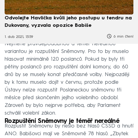
Odvolejte Havlíčka kvůli jeho postupu u tendru na
Dukovany, vyzvala opozice Babiše
6 min čtení
1. dub 2021, 13:59
Nejméně pravděpodobnou a téměř nereálnou
variantou je rozpuštění Sněmovny. Pro to by muselo
hlasovat minimálně 120 poslanců. Pokud by byly tři
pětiny poslanců pro rozpuštění dolní komory, do 60
dnů by se musely konat předčasné volby. Nejpozději
by k tomu muselo dojít v červnu, protože podle
Ústavy nelze rozpustit Poslaneckou sněmovnu tři
měsíce před skončením jejího volebního období.
Zároveň by bylo nejprve potřeba, aby Parlament
schválil volební zákon.
Rozpuštění Sněmovny je téměř nereálné
Rozpustit Sněmovnu by nešlo bez hlasů ČSSD a hnutí
ANO. Babišovci mají ve Sněmovně 78 hlasů. „Zbytek