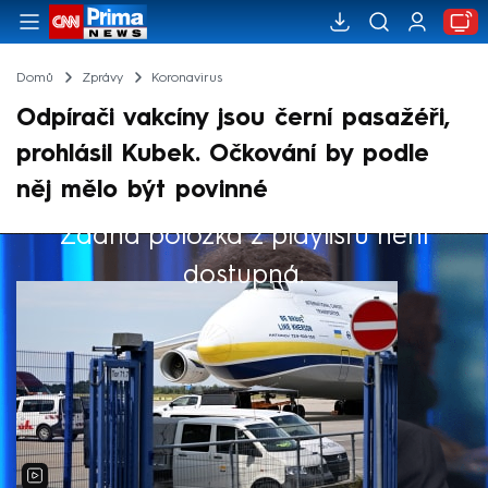
Domů
Zprávy
Koronavirus
Odpírači vakcíny jsou černí pasažéři,
prohlásil Kubek. Očkování by podle
něj mělo být povinné
Žádná položka z playlistu není
Výběr redakce
dostupná.