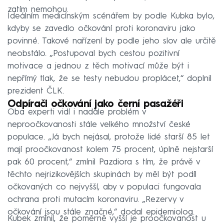
zatím nemohou.
Ideálním medicínským scénářem by podle Kubka bylo,
kdyby se zavedlo očkování proti koronaviru jako
povinné. Takové nařízení by podle jeho slov ale určitě
neobstálo. „Postupoval bych cestou pozitivní
motivace a jednou z těch motivací může být i
nepřímý tlak, že se testy nebudou proplácet,“ doplnil
prezident ČLK.
Odpírači očkování jako černí pasažéři
Oba experti vidí i nadále problém v
neproočkovanosti stále velkého množství české
populace. „Já bych nejásal, protože lidé starší 85 let
mají proočkovanost kolem 75 procent, úplně nejstarší
pak 60 procent,“ zmínil Pazdiora s tím, že právě v
těchto nejrizikovějších skupinách by měl být podíl
očkovaných co nejvyšší, aby v populaci fungovala
ochrana proti mutacím koronaviru. „Rezervy v
očkování jsou stále značné,“ dodal epidemiolog.
Kubek zmínil, že poměrně vyšší je proočkovanost u