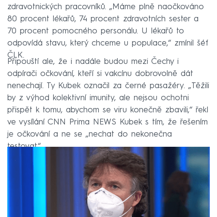
zdravotnických pracovníků. „Máme plně naočkováno
80 procent lékařů, 74 procent zdravotních sester a
70 procent pomocného personálu. U lékařů to
odpovídá stavu, který chceme u populace,“ zmínil šéf
ČLK.
Připouští ale, že i nadále budou mezi Čechy i
odpírači očkování, kteří si vakcínu dobrovolně dát
nenechají. Ty Kubek označil za černé pasažéry. „Těžili
by z výhod kolektivní imunity, ale nejsou ochotni
přispět k tomu, abychom se viru konečně zbavili,“ řekl
ve vysílání CNN Prima NEWS Kubek s tím, že řešením
je očkování a ne se „nechat do nekonečna
testovat“.