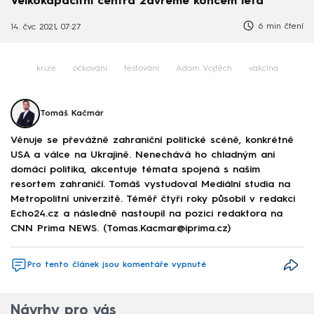
Velkokapacitní centra zavřeme koncem léta
6 min čtení
14. čvc 2021, 07:27
krize
očkování
testování
Adam Vojtěch
vakcína
Tomáš Kačmár
Věnuje se převážně zahraniční politické scéně, konkrétně
USA a válce na Ukrajině. Nenechává ho chladným ani
domácí politika, akcentuje témata spojená s naším
resortem zahraničí. Tomáš vystudoval Mediální studia na
Metropolitní univerzitě. Téměř čtyři roky působil v redakci
Echo24.cz a následně nastoupil na pozici redaktora na
CNN Prima NEWS. (Tomas.Kacmar@iprima.cz)
Pro tento článek jsou komentáře vypnuté
Návrhy pro vás