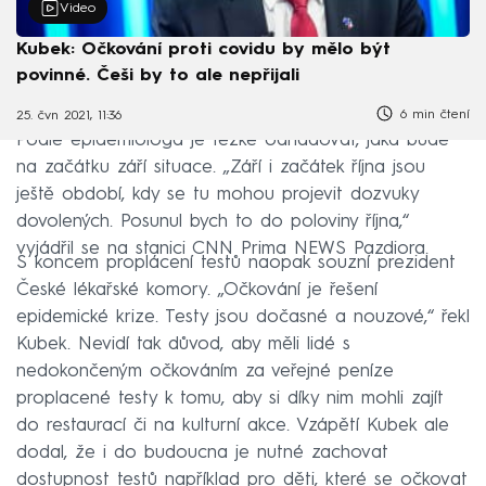
Video
Kubek: Očkování proti covidu by mělo být
povinné. Češi by to ale nepřijali
6 min čtení
25. čvn 2021, 11:36
Podle epidemiologa je těžké odhadovat, jaká bude
na začátku září situace. „Září i začátek října jsou
ještě období, kdy se tu mohou projevit dozvuky
dovolených. Posunul bych to do poloviny října,“
vyjádřil se na stanici CNN Prima NEWS Pazdiora.
S koncem proplácení testů naopak souzní prezident
České lékařské komory. „Očkování je řešení
epidemické krize. Testy jsou dočasné a nouzové,“ řekl
Kubek. Nevidí tak důvod, aby měli lidé s
nedokončeným očkováním za veřejné peníze
proplacené testy k tomu, aby si díky nim mohli zajít
do restaurací či na kulturní akce. Vzápětí Kubek ale
dodal, že i do budoucna je nutné zachovat
dostupnost testů například pro děti, které se očkovat