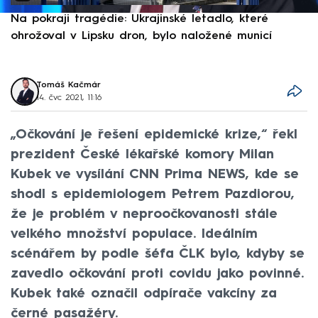
Na pokraji tragédie: Ukrajinské letadlo, které
P
ohrožoval v Lipsku dron, bylo naložené municí
e
Tomáš Kačmár
14. čvc 2021, 11:16
„Očkování je řešení epidemické krize,“ řekl
prezident České lékařské komory Milan
Kubek ve vysílání CNN Prima NEWS, kde se
shodl s epidemiologem Petrem Pazdiorou,
že je problém v neproočkovanosti stále
velkého množství populace. Ideálním
scénářem by podle šéfa ČLK bylo, kdyby se
zavedlo očkování proti covidu jako povinné.
Kubek také označil odpírače vakcíny za
černé pasažéry.