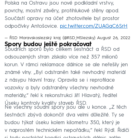
Polska na Ostravu jsou nové podkladní vrstvy,
povrchy, mostní závěry, protihlukové stěny apod.
Součástí opravy na účet zhotovitele byl prostor
odpočívky Antošovice.
pic.twitter.com/ZUAGaC6SrH
— ŘSD Moravskoslezský kraj (@RSD_MSlezsky)
August 26, 2022
Spory budou ještě pokračovat
Soudních sporů bylo celkem šestnáct a ŘSD od
odsouzených stran získalo více než 357 milionů
korun. V rámci reklamace dálnice se ale neřešily jen
známé vlny. „Byl odstraněn také nevhodný materiál
z násypu hlavní trasy. Opravila se i reprofilace
vozovky a byly odstraněny všechny nevhodné
materiály,“ řekl k rekonstrukci Jiří Hlavatý, ředitel
Úseku kontroly kvality staveb ŘSD.
Ne všechny soudní spory jsou ale u konce. „Z těch
šestnácti zbývá dokončit dva velmi důležité. Ty se
budou týkat úseku kolem kilometru 350, který je
v naprostém technickém nepořádku,“ řekl Rýdl. Řidiči