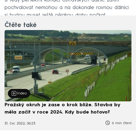
si tedy perfektní kondici ostravských dálnic zatím
pochvalovat nemohou a na dokonale rovnou dálnici
si budou muset ještě nějakou dobu počkat.
Čtěte také
Video
Pražský okruh je zase o krok blíže. Stavba by
měla začít v roce 2024. Kdy bude hotovo?
6 min čtení
31. čvc 2022, 06:23