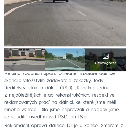
4 fotografie
Většina soudních sporů ohledně hrbolaté dálnice
skončila vítězstvím zadavatele zakázky, tedy
Ředitelství silnic a dálnic (ŘSD). „Končíme jednu
z nejdůležitějších etap rekonstrukčních, respektive
reklamovaných prací na dálnici, ke které jsme měli
mnoho výhrad. Dílo jsme nepřevzali a naopak jsme
se soudili,“ uvedl mluvčí ŘSD Jan Rýdl.
Reklamační oprava dálnice D1 je u konce. Směrem z