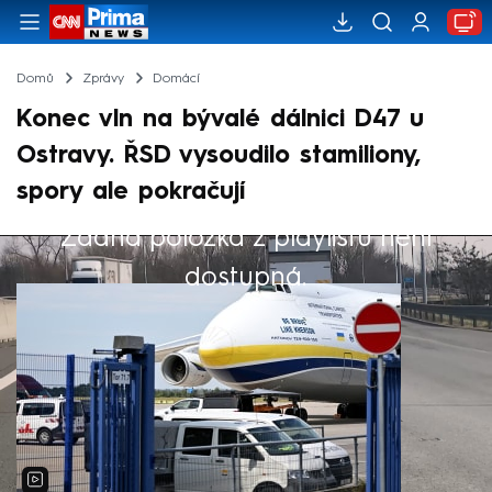
Domů
Zprávy
Domácí
Konec vln na bývalé dálnici D47 u
Ostravy. ŘSD vysoudilo stamiliony,
spory ale pokračují
Žádná položka z playlistu není
Výběr redakce
dostupná.