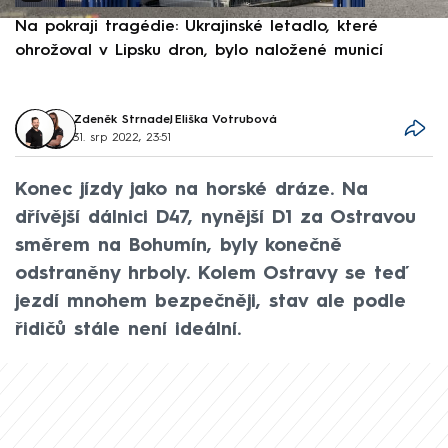
Na pokraji tragédie: Ukrajinské letadlo, které
P
ohrožoval v Lipsku dron, bylo naložené municí
e
Zdeněk Strnadel
,
Eliška Votrubová
31. srp 2022, 23:51
Konec jízdy jako na horské dráze. Na
dřívější dálnici D47, nynější D1 za Ostravou
směrem na Bohumín, byly konečně
odstraněny hrboly. Kolem Ostravy se teď
jezdí mnohem bezpečněji, stav ale podle
řidičů stále není ideální.