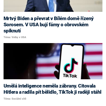
Mrtvý Biden a převrat v Bílém domě řízený
Sorosem. V USA bují fámy o obrovském
spiknutí
Téma: Volby v USA
Umělá inteligence neměla zábrany. Citovala
Hitlera a radila pít bělidlo, TikTok ji raději stáhl
Téma: Sociální sítě