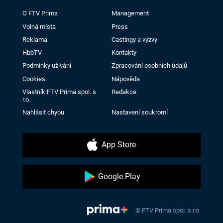
O FTV Prima
Management
Volná místa
Press
Reklama
Castingy a výzvy
HbbTV
Kontakty
Podmínky užívání
Zpracování osobních údajů
Cookies
Nápověda
Vlastník FTV Prima spol. s
Redakce
r.o.
Nahlásit chybu
Nastavení soukromí
App Store
Google Play
© FTV Prima spol. s r.o.