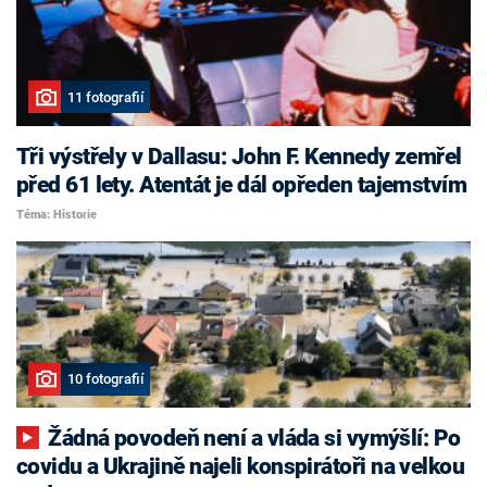
11 fotografií
Tři výstřely v Dallasu: John F. Kennedy zemřel
před 61 lety. Atentát je dál opředen tajemstvím
Téma: Historie
10 fotografií
Žádná povodeň není a vláda si vymýšlí: Po
covidu a Ukrajině najeli konspirátoři na velkou