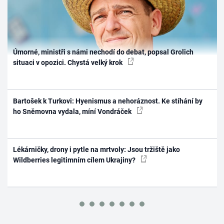
Úmorné, ministři s námi nechodí do debat, popsal Grolich
situaci v opozici. Chystá velký krok
Bartošek k Turkovi: Hyenismus a nehoráznost. Ke stíhání by
ho Sněmovna vydala, míní Vondráček
Lékárničky, drony i pytle na mrtvoly: Jsou tržiště jako
Wildberries legitimním cílem Ukrajiny?