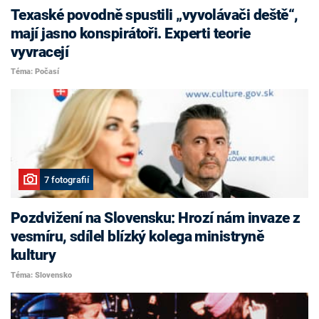
Texaské povodně spustili „vyvolávači deště“,
mají jasno konspirátoři. Experti teorie
vyvracejí
Téma: Počasí
7 fotografií
Pozdvižení na Slovensku: Hrozí nám invaze z
vesmíru, sdílel blízký kolega ministryně
kultury
Téma: Slovensko