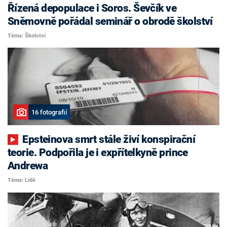
Řízená depopulace i Soros. Ševčík ve
Sněmovně pořádal seminář o obrodě školství
Téma: Školství
16 fotografií
Epsteinova smrt stále živí konspirační
teorie. Podpořila je i expřítelkyně prince
Andrewa
Téma: Lidé