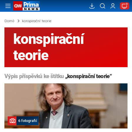
Domů
konspirační teorie
konspirační
teorie
Výpis příspěvků ke štítku
„konspirační teorie“
6 fotografií