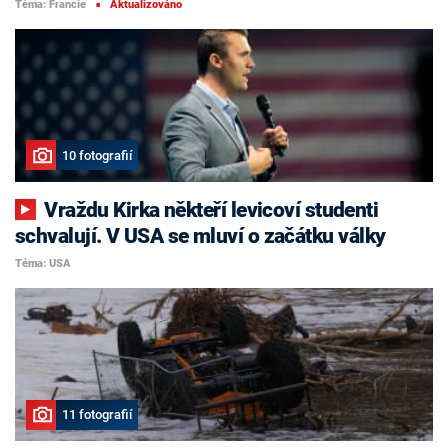
Téma: Francie
Aktualizováno
■
10 fotografií
Vraždu Kirka někteří levicoví studenti
schvalují. V USA se mluví o začátku války
Téma: USA
11 fotografií