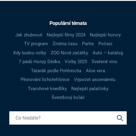
Populární témata
Jak zhubnout
Nejlepší filmy 2024
Nejlepší horory
TV program
Změna času
Partie
Počasí
Kdy budou volby
ZOO Nové začátky
Auto – katalog
7 pádů Honzy Dědka
Volby 2025
Svařené víno
Tatarák podle Pohlreicha
Aloe vera
Pěstování lichořeřišnice
Výpočet ascendentu
Tvarohové knedlíky
Nejlepší palačinky
Švestkový koláč