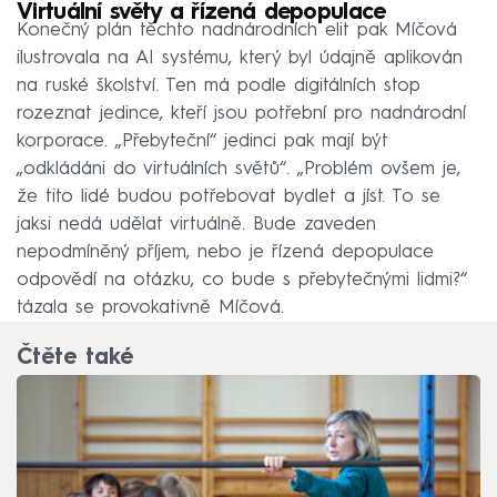
Virtuální světy a řízená depopulace
Konečný plán těchto nadnárodních elit pak Míčová
ilustrovala na AI systému, který byl údajně aplikován
na ruské školství. Ten má podle digitálních stop
rozeznat jedince, kteří jsou potřební pro nadnárodní
korporace. „Přebyteční“ jedinci pak mají být
„odkládáni do virtuálních světů“. „Problém ovšem je,
že tito lidé budou potřebovat bydlet a jíst. To se
jaksi nedá udělat virtuálně. Bude zaveden
nepodmíněný příjem, nebo je řízená depopulace
odpovědí na otázku, co bude s přebytečnými lidmi?“
tázala se provokativně Míčová.
Čtěte také