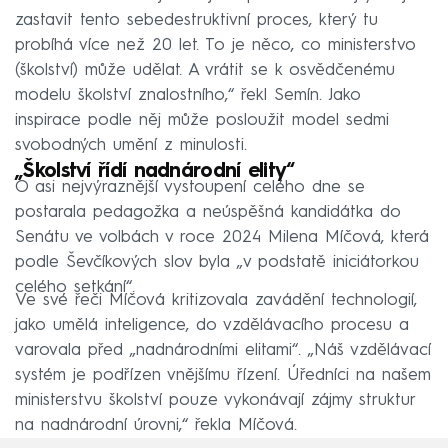
zastavit tento sebedestruktivní proces, který tu
probíhá více než 20 let. To je něco, co ministerstvo
(školství) může udělat. A vrátit se k osvědčenému
modelu školství znalostního,“ řekl Semín. Jako
inspirace podle něj může posloužit model sedmi
svobodných umění z minulosti.
„Školství řídí nadnárodní elity“
O asi nejvýraznější vystoupení celého dne se
postarala pedagožka a neúspěšná kandidátka do
Senátu ve volbách v roce 2024 Milena Míčová, která
podle Ševčíkových slov byla „v podstatě iniciátorkou
celého setkání“.
Ve své řeči Míčová kritizovala zavádění technologií,
jako umělá inteligence, do vzdělávacího procesu a
varovala před „nadnárodními elitami“. „Náš vzdělávací
systém je podřízen vnějšímu řízení. Úředníci na našem
ministerstvu školství pouze vykonávají zájmy struktur
na nadnárodní úrovni,“ řekla Míčová.