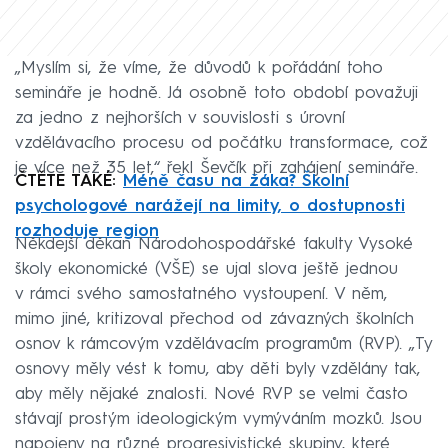
„Myslím si, že víme, že důvodů k pořádání toho
semináře je hodně. Já osobně toto období považuji
za jedno z nejhorších v souvislosti s úrovní
vzdělávacího procesu od počátku transformace, což
je více než 35 let,“ řekl Ševčík při zahájení semináře.
ČTĚTE TAKÉ:
Méně času na žáka? Školní
psychologové narážejí na limity, o dostupnosti
rozhoduje region
Někdejší děkan Národohospodářské fakulty Vysoké
školy ekonomické (VŠE) se ujal slova ještě jednou
v rámci svého samostatného vystoupení. V něm,
mimo jiné, kritizoval přechod od závazných školních
osnov k rámcovým vzdělávacím programům (RVP). „Ty
osnovy měly vést k tomu, aby děti byly vzdělány tak,
aby měly nějaké znalosti. Nové RVP se velmi často
stávají prostým ideologickým vymýváním mozků. Jsou
napojeny na různé progresivistické skupiny, které