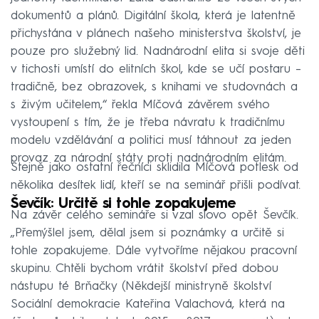
dokumentů a plánů. Digitální škola, která je latentně
přichystána v plánech našeho ministerstva školství, je
pouze pro služebný lid. Nadnárodní elita si svoje děti
v tichosti umístí do elitních škol, kde se učí postaru –
tradičně, bez obrazovek, s knihami ve studovnách a
s živým učitelem,“ řekla Míčová závěrem svého
vystoupení s tím, že je třeba návratu k tradičnímu
modelu vzdělávání a politici musí táhnout za jeden
provaz za národní státy proti nadnárodním elitám.
Stejně jako ostatní řečníci sklidila Míčová potlesk od
několika desítek lidí, kteří se na seminář přišli podívat.
Ševčík: Určitě si tohle zopakujeme
Na závěr celého semináře si vzal slovo opět Ševčík.
„Přemýšlel jsem, dělal jsem si poznámky a určitě si
tohle zopakujeme. Dále vytvoříme nějakou pracovní
skupinu. Chtěli bychom vrátit školství před dobou
nástupu té Brňačky (Někdejší ministryně školství
Sociální demokracie Kateřina Valachová, která na