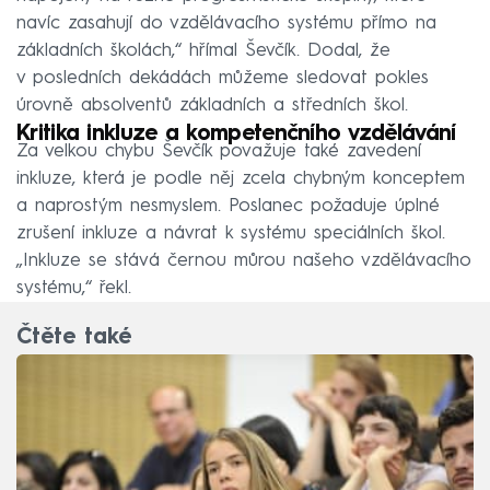
navíc zasahují do vzdělávacího systému přímo na
základních školách,“ hřímal Ševčík. Dodal, že
v posledních dekádách můžeme sledovat pokles
úrovně absolventů základních a středních škol.
Kritika inkluze a kompetenčního vzdělávání
Za velkou chybu Ševčík považuje také zavedení
inkluze, která je podle něj zcela chybným konceptem
a naprostým nesmyslem. Poslanec požaduje úplné
zrušení inkluze a návrat k systému speciálních škol.
„Inkluze se stává černou můrou našeho vzdělávacího
systému,“ řekl.
Čtěte také