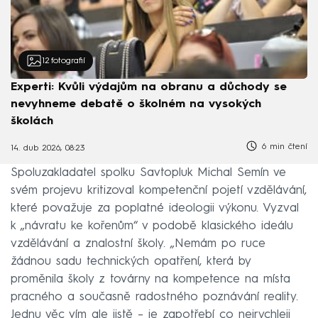
12
fotografií
Experti: Kvůli výdajům na obranu a důchody se
nevyhneme debatě o školném na vysokých
školách
6 min čtení
14. dub 2026, 08:23
Spoluzakladatel spolku Savtopluk Michal Semín ve
svém projevu kritizoval kompetenční pojetí vzdělávání,
které považuje za poplatné ideologii výkonu. Vyzval
k „návratu ke kořenům“ v podobě klasického ideálu
vzdělávání a znalostní školy. „Nemám po ruce
žádnou sadu technických opatření, která by
proměnila školy z továrny na kompetence na místa
pracného a současně radostného poznávání reality.
Jednu věc vím ale jistě – je zapotřebí co nejrychleji