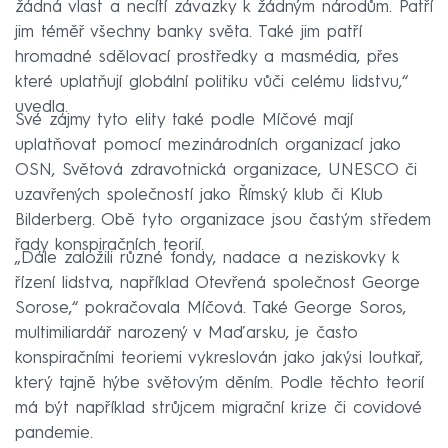
žádná vlast a necítí závazky k žádným národům. Patří
jim téměř všechny banky světa. Také jim patří
hromadné sdělovací prostředky a masmédia, přes
které uplatňují globální politiku vůči celému lidstvu,“
uvedla.
Své zájmy tyto elity také podle Míčové mají
uplatňovat pomocí mezinárodních organizací jako
OSN, Světová zdravotnická organizace, UNESCO či
uzavřených společností jako Římský klub či Klub
Bilderberg. Obě tyto organizace jsou častým středem
řady konspiračních teorií.
„Dále založili různé fondy, nadace a neziskovky k
řízení lidstva, například Otevřená společnost George
Sorose,“ pokračovala Míčová. Také George Soros,
multimiliardář narozený v Maďarsku, je často
konspiračními teoriemi vykreslován jako jakýsi loutkař,
který tajně hýbe světovým děním. Podle těchto teorií
má být například strůjcem migrační krize či covidové
pandemie.