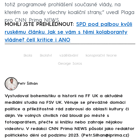
totiž programové prohlášení současné vlády, na
kterém se shodly všechny koaliční strany,“ uvedl Plaga
pro CNN Prima NEWS.
MOHLI JSTE PŘEHLÉDNOUT:
SPD pod palbou kvůli
ruskému článku. Jak se vám s těmi kolaboranty
vládne? čelí kritice i ANO
Failed to fetch
škola
školství
vzdělávání
konspirační teorie
George Soros
Petr Šilhán
Vystudoval bohemistiku a historii na FF UK a aktuálně
mediální studia na FSV UK. Věnuje se převážně domácí
politice a příležitostně rád zabrousí do oblasti kultury či
dějin. Ve volných chvílích rád bloudí po městě s
fotoaparátem, přečte si knížku nebo zahraje nějakou
videohru. V redakci CNN Prima NEWS působí jako redaktor
politického dění od podzimu 2023. (Petr.Silhan@iprima.cz)