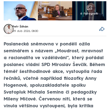
6 fotografií
Petr Šilhán
29. dub 2026, 08:00
Poslanecká sněmovna v pondělí ožila
seminářem s názvem „Moudrost, mravnost
a racionalita ve vzdělávání“, který pořádal
poslanec vládní SPD Miroslav Ševčík. Během
téměř šestihodinové akce, vystoupila řada
řečníků, včetně například filozofky Anny
Hogenové, spoluzakladatele spolku
Svatopluk Michala Semína či pedagožky
Mileny Míčové. Červenou nití, která se
vinula většinou vystoupení, byla kritika