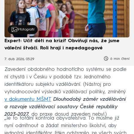
9
fotografií
Expert: Učit děti na krizi? Obviňují nás, že jsme
váleční štváči. Roli hrají i nepedagogové
6 min čtení
7. dub 2026, 05:29
Zavedení obdobného hodnotícího systému se podle
ní chystá i v Česku v podobě tzv. Jednotného
identifikátoru subjektu vzdělávání. (Nástroj pro
vyhodnocování výsledků vzdělávací politiky, zmíněný
v dokumentu MŠMT
Dlouhodobý záměr vzdělávání
a rozvoje vzdělávací soustavy České republiky
2023-2027,
do praxe dosud zaveden nebyl.)
„Je to totální kontrola obyvatelstva. To musíme již
nyní odmítnout a žádat ministerstvo školství, aby
jednotný identifikátor žáka odstranilo ze všech svých