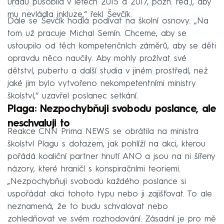
úřadu působila v letech 2015 a 2017, pozn. red.), aby
mu nevládla inkluze,“ řekl Ševčík.
Dále se Ševčík hodlá podívat na školní osnovy. „Na
tom už pracuje Michal Semín. Chceme, aby se
ustoupilo od těch kompetenčních záměrů, aby se děti
opravdu něco naučily. Aby mohly prožívat své
dětství, pubertu a další studia v jiném prostředí, než
jaké jim bylo vytvořeno nekompetentními ministry
školství,“ uzavřel poslanec setkání.
Plaga: Nezpochybňuji svobodu poslance, ale
neschvaluji to
Reakce CNN Prima NEWS se obrátila na ministra
školství Plagu s dotazem, jak pohlíží na akci, kterou
pořádá koaliční partner hnutí ANO a jsou na ni šířeny
názory, které hraničí s konspiračními teoriemi.
„Nezpochybňuji svobodu každého poslance si
uspořádat akci tohoto typu nebo ji zajišťovat. To ale
neznamená, že to budu schvalovat nebo
zohledňovat ve svém rozhodování. Zásadní je pro mě