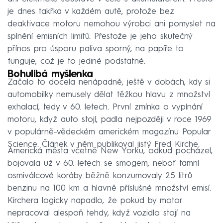
je dnes takřka v každém autě, protože bez
deaktivace motoru nemohou výrobci ani pomyslet na
splnění emisních limitů. Přestože je jeho skutečný
přínos pro úsporu paliva sporný, na papíře to
funguje, což je to jediné podstatné.
Bohulibá myšlenka
Začalo to docela nenápadně, ještě v dobách, kdy si
automobilky nemusely dělat těžkou hlavu z množství
exhalací, tedy v 60. letech. První zmínka o vypínání
motoru, když auto stojí, padla nejpozději v roce 1969
v populárně-vědeckém americkém magazínu Popular
Science. Článek v něm publikoval jistý Fred Kirche.
Americká města včetně New Yorku, odkud pocházel,
bojovala už v 60. letech se smogem, neboť tamní
osmiválcové koráby běžně konzumovaly 25 litrů
benzinu na 100 km a hlavně příslušné množství emisí.
Kirchera logicky napadlo, že pokud by motor
nepracoval alespoň tehdy, když vozidlo stojí na