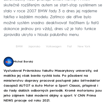
skutečně rozšířeným autem se start–stop systémem se
stalo v roce 2007 BMW řady 3 a dnes jej najdeme
takřka v každém modelu. Zatímco ale dříve bylo
možné systém snadno deaktivovat tlačítkem (u fiatů
dokonce jednou pro vždy), dnes už je tato funkce
zpravidla ukryta v hloubi palubního menu.
BMW
Japonsko
Volkswagen
Fiat
New York
Michal Borský
Vystudoval Právnickou fakultu Masarykovy univerzity, od
malička jej však bavila rychlá kola. Po působení na
ministerstvu dopravy pracoval postupně jako šéfredaktor
časopisů AUTO7 a Auto Motor a Sport Classic, přispíval i
do řady dalších odborných periodik. Kromě motorismu jsou
jeho zájmem také moderní dějiny a sport. V CNN Prima
NEWS pracuje od roku 2021.