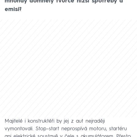
mnohdy domnělý tvůrce nižší spotřeby a
emisí?
Majitelé i konstruktéři by jej z aut nejraději
vymontovali. Stop–start neprospívá motoru, startéru
ani elektrické soustavě v čele s akumulátorem. Přesto