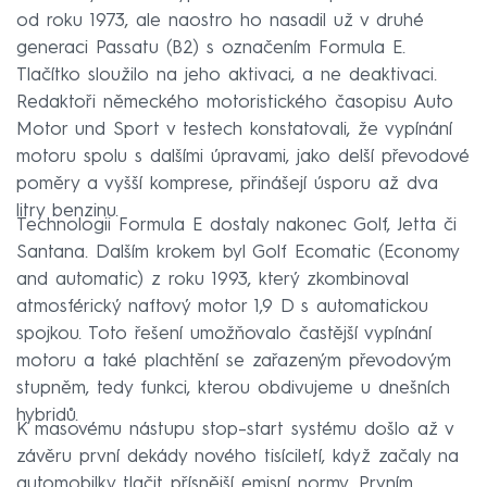
od roku 1973, ale naostro ho nasadil už v druhé
generaci Passatu (B2) s označením Formula E.
Tlačítko sloužilo na jeho aktivaci, a ne deaktivaci.
Redaktoři německého motoristického časopisu Auto
Motor und Sport v testech konstatovali, že vypínání
motoru spolu s dalšími úpravami, jako delší převodové
poměry a vyšší komprese, přinášejí úsporu až dva
litry benzinu.
Technologii Formula E dostaly nakonec Golf, Jetta či
Santana. Dalším krokem byl Golf Ecomatic (Economy
and automatic) z roku 1993, který zkombinoval
atmosférický naftový motor 1,9 D s automatickou
spojkou. Toto řešení umožňovalo častější vypínání
motoru a také plachtění se zařazeným převodovým
stupněm, tedy funkci, kterou obdivujeme u dnešních
hybridů.
K masovému nástupu stop–start systému došlo až v
závěru první dekády nového tisíciletí, když začaly na
automobilky tlačit přísnější emisní normy. Prvním