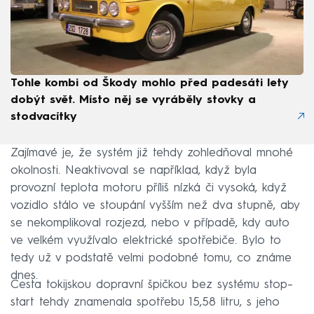
Tohle kombi od Škody mohlo před padesáti lety
dobýt svět. Místo něj se vyráběly stovky a
stodvacítky
Zajímavé je, že systém již tehdy zohledňoval mnohé
okolnosti. Neaktivoval se například, když byla
provozní teplota motoru příliš nízká či vysoká, když
vozidlo stálo ve stoupání vyšším než dva stupně, aby
se nekomplikoval rozjezd, nebo v případě, kdy auto
ve velkém využívalo elektrické spotřebiče. Bylo to
tedy už v podstatě velmi podobné tomu, co známe
dnes.
Cesta tokijskou dopravní špičkou bez systému stop–
start tehdy znamenala spotřebu 15,58 litru, s jeho