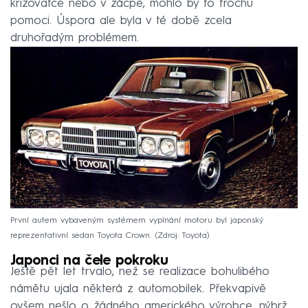
křižovatce nebo v zácpě, mohlo by to trochu
pomoci. Úspora ale byla v té době zcela
druhořadým problémem.
První autem vybaveným systémem vypínání motoru byl japonský
reprezentativní sedan Toyota Crown.
Zdroj: Toyota
Japonci na čele pokroku
Ještě pět let trvalo, než se realizace bohulibého
námětu ujala některá z automobilek. Překvapivě
ovšem nešlo o žádného amerického výrobce, nýbrž