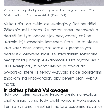
V Evropě se stop-start poprvé objevil ve Fiatu Regata z roku 1983
Důvěru zákazníků si ale nezískal.
Zdroj: Fiat
Velkou díru do světa ale ekologický Fiat neudělal.
Zákazníci měli strach, že motor znovu nenaskočí a
dealeři jim tyto obavy nijak nevyvraceli, což se
ukázalo být zásadním kamenem úrazu. Je to stejné,
jako když dnes anonymní zdroje z jednotlivých
dealerství otevřeně hlásí, že zákazníkům rozhodně
nedoporučují nákup elektromobilů. Fiat vyrobil jen 5
000 exemplářů, z nichž většina putovala do
Švýcarska, které již tehdy vyzývalo řidiče dopravními
značkami na křižovatkách, aby během stání vypnuli
motor.
Iniciativu přebírá Volkswagen
Italy po malém úspěchu Regaty přešla na ekologii
chuť a iniciativy se tedy chytil koncern Volkswagen.
Ten se systémem vypínání motoru experimentoval už