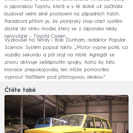
o japonskou Toyotu, která si v té době už začínala
budovat velmi silné postavení na západních trzích.
Paradoxní přitom je, že pionýrský stop–start systém
dostal do vínku model, který se z Japonska nikdy
nevyvážel – Toyota Crown.
Vyzkoušel ho tehdy i Bob Dunham, redaktor Popular
Science. Systém popsal takto: „Motor vypne poté, co
vozidlo sekundu a půl stojí na místě. Agregát se
znovu aktivuje sešlápnutím spojky. Koho by tato
inovace znepokojovala, ten může pomocníka
vypnout tlačítkem pod přístrojovou deskou.“
Čtěte také