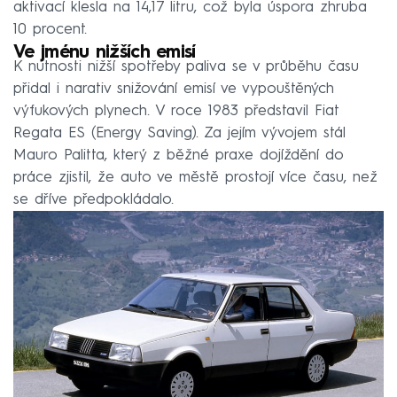
aktivací klesla na 14,17 litru, což byla úspora zhruba
10 procent.
Ve jménu nižších emisí
K nutnosti nižší spotřeby paliva se v průběhu času
přidal i narativ snižování emisí ve vypouštěných
výfukových plynech. V roce 1983 představil Fiat
Regata ES (Energy Saving). Za jejím vývojem stál
Mauro Palitta, který z běžné praxe dojíždění do
práce zjistil, že auto ve městě prostojí více času, než
se dříve předpokládalo.