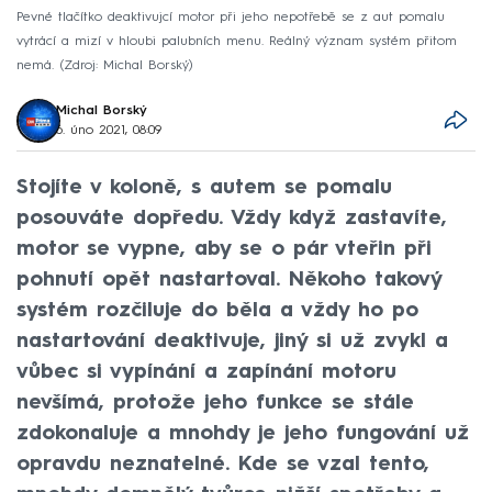
Pevné tlačítko deaktivujcí motor při jeho nepotřebě se z aut pomalu
vytrácí a mizí v hloubi palubních menu. Reálný význam systém přitom
nemá.
Zdroj: Michal Borský
Michal Borský
6. úno 2021, 08:09
Stojíte v koloně, s autem se pomalu
posouváte dopředu. Vždy když zastavíte,
motor se vypne, aby se o pár vteřin při
pohnutí opět nastartoval. Někoho takový
systém rozčiluje do běla a vždy ho po
nastartování deaktivuje, jiný si už zvykl a
vůbec si vypínání a zapínání motoru
nevšímá, protože jeho funkce se stále
zdokonaluje a mnohdy je jeho fungování už
opravdu neznatelné. Kde se vzal tento,