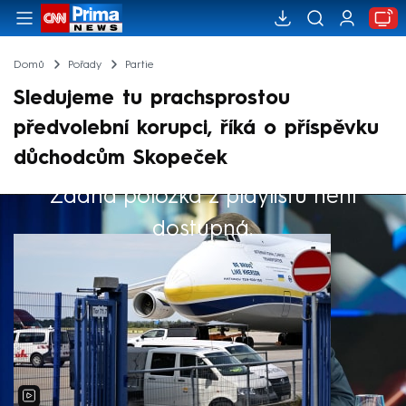
Domů
Pořady
Partie
Sledujeme tu prachsprostou
předvolební korupci, říká o příspěvku
důchodcům Skopeček
Žádná položka z playlistu není
Výběr redakce
dostupná.