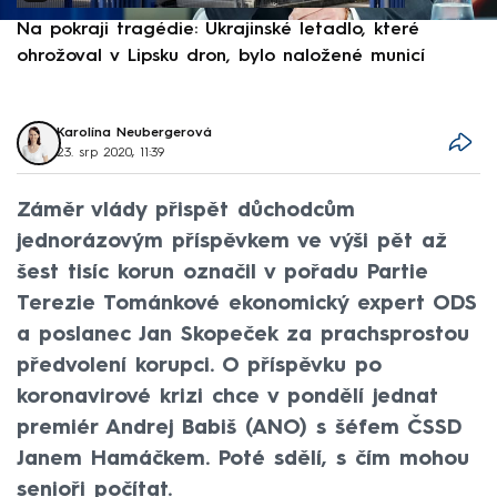
Na pokraji tragédie: Ukrajinské letadlo, které
P
ohrožoval v Lipsku dron, bylo naložené municí
e
Karolína Neubergerová
23. srp 2020, 11:39
Záměr vlády přispět důchodcům
jednorázovým příspěvkem ve výši pět až
šest tisíc korun označil v pořadu Partie
Terezie Tománkové ekonomický expert ODS
a poslanec Jan Skopeček za prachsprostou
předvolení korupci. O příspěvku po
koronavirové krizi chce v pondělí jednat
premiér Andrej Babiš (ANO) s šéfem ČSSD
Janem Hamáčkem. Poté sdělí, s čím mohou
senioři počítat.