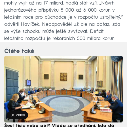
mohly vyjít až na 17 miliard, hodlá stát vzít. „Návrh
jednorázového příspěvku 5 000 až 6 000 korun v
letošním roce pro důchodce je v rozpočtu ustojitelný,“
odvětil Havlíček. Neodpověděl už ale na dotaz, zda
se výše schodku může ještě zvyšovat. Deficit
letošního rozpočtu je rekordních 500 miliard korun.
Čtěte také
Video
Šest tisíc nebo pět? Vláda se předhání, kdo dá