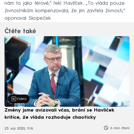
nám to jako férové,“ řekl Havlíček. „To vláda pouze
živnostníkům kompenzovala, že jim zavřela živnosti,“
oponoval Skopeček.
Čtěte také
Video
Změny jsme avizovali včas, brání se Havlíček
kritice, že vláda rozhoduje chaoticky
6 min čtení
23. srp 2020, 11:16