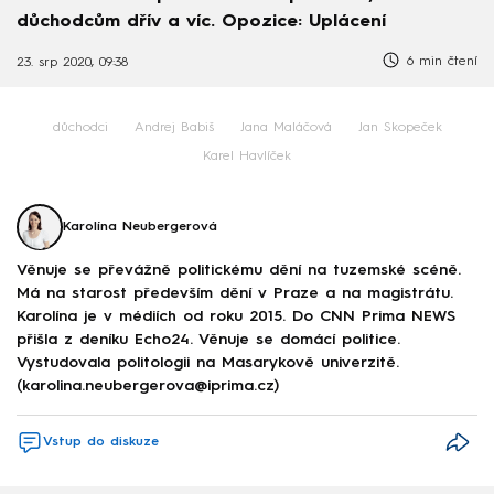
důchodcům dřív a víc. Opozice: Uplácení
6 min čtení
23. srp 2020, 09:38
důchodci
Andrej Babiš
Jana Maláčová
Jan Skopeček
Karel Havlíček
Karolína Neubergerová
Věnuje se převážně politickému dění na tuzemské scéně.
Má na starost především dění v Praze a na magistrátu.
Karolína je v médiích od roku 2015. Do CNN Prima NEWS
přišla z deníku Echo24. Věnuje se domácí politice.
Vystudovala politologii na Masarykově univerzitě.
(karolina.neubergerova@iprima.cz)
Vstup do diskuze