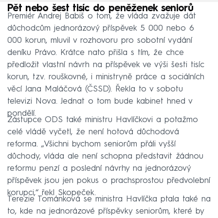
Pět nebo šest tisíc do peněženek seniorů
Premiér Andrej Babiš o tom, že vláda zvažuje dát
důchodcům jednorázový příspěvek 5 000 nebo 6
000 korun, mluvil v rozhovoru pro sobotní vydání
deníku Právo. Krátce nato přišla s tím, že chce
předložit vlastní návrh na příspěvek ve výši šesti tisíc
korun, tzv. rouškovné, i ministryně práce a sociálních
věcí Jana Maláčová (ČSSD). Řekla to v sobotu
televizi Nova. Jednat o tom bude kabinet hned v
pondělí.
Zástupce ODS také ministru Havlíčkovi a potažmo
celé vládě vyčetl, že není hotová důchodová
reforma. „Všichni bychom seniorům přáli vyšší
důchody, vláda ale není schopna představit žádnou
reformu penzí a poslední návrhy na jednorázový
příspěvek jsou jen pokus o prachsprostou předvolební
korupci,“ řekl Skopeček.
Terezie Tománková se ministra Havlíčka ptala také na
to, kde na jednorázové příspěvky seniorům, které by