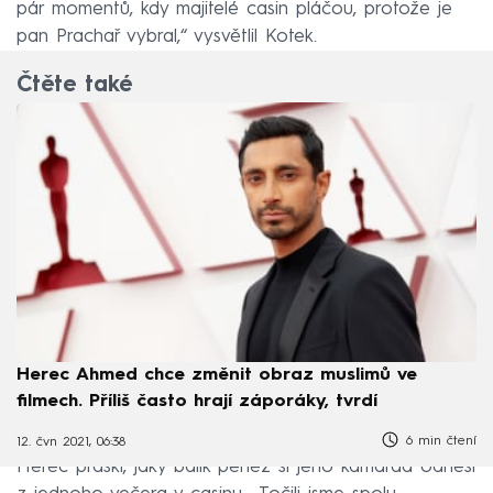
pár momentů, kdy majitelé casin pláčou, protože je
pan Prachař vybral,“ vysvětlil Kotek.
Čtěte také
Herec Ahmed chce změnit obraz muslimů ve
filmech. Příliš často hrají záporáky, tvrdí
6 min čtení
12. čvn 2021, 06:38
Herec práskl, jaký balík peněz si jeho kamarád odnesl