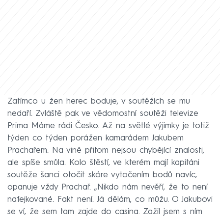
Zatímco u žen herec boduje, v soutěžích se mu
nedaří. Zvláště pak ve vědomostní soutěži televize
Prima Máme rádi Česko. Až na světlé výjimky je totiž
týden co týden porážen kamarádem Jakubem
Prachařem. Na vině přitom nejsou chybějící znalosti,
ale spíše smůla. Kolo štěstí, ve kterém mají kapitáni
soutěže šanci otočit skóre vytočením bodů navíc,
opanuje vždy Prachař. „Nikdo nám nevěří, že to není
nafejkované. Fakt není. Já dělám, co můžu. O Jakubovi
se ví, že sem tam zajde do casina. Zažil jsem s ním