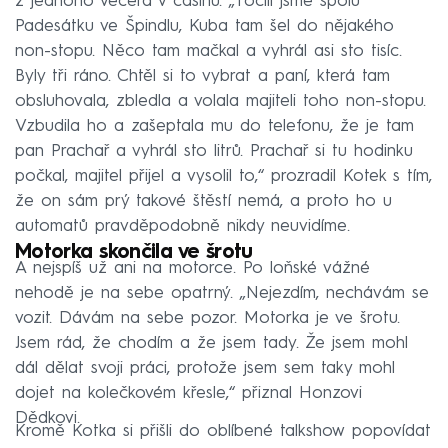
z jednoho večera v casinu. „Točili jsme spolu
Padesátku ve Špindlu, Kuba tam šel do nějakého
non-stopu. Něco tam mačkal a vyhrál asi sto tisíc.
Byly tři ráno. Chtěl si to vybrat a paní, která tam
obsluhovala, zbledla a volala majiteli toho non-stopu.
Vzbudila ho a zašeptala mu do telefonu, že je tam
pan Prachař a vyhrál sto litrů. Prachař si tu hodinku
počkal, majitel přijel a vysolil to,“ prozradil Kotek s tím,
že on sám prý takové štěstí nemá, a proto ho u
automatů pravděpodobně nikdy neuvidíme.
Motorka skončila ve šrotu
A nejspíš už ani na motorce. Po loňské vážné
nehodě je na sebe opatrný. „Nejezdím, nechávám se
vozit. Dávám na sebe pozor. Motorka je ve šrotu.
Jsem rád, že chodím a že jsem tady. Že jsem mohl
dál dělat svoji práci, protože jsem sem taky mohl
dojet na kolečkovém křesle,“ přiznal Honzovi
Dědkovi.
Kromě Kotka si přišli do oblíbené talkshow popovídat