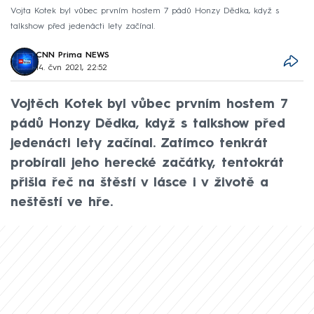
Vojta Kotek byl vůbec prvním hostem 7 pádů Honzy Dědka, když s
talkshow před jedenácti lety začínal.
CNN Prima NEWS
14. čvn 2021, 22:52
Vojtěch Kotek byl vůbec prvním hostem 7
pádů Honzy Dědka, když s talkshow před
jedenácti lety začínal. Zatímco tenkrát
probírali jeho herecké začátky, tentokrát
přišla řeč na štěstí v lásce i v životě a
neštěstí ve hře.