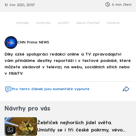
6 min čtení
10. čvn 2021, 20:57
nehoda
motorka
soutěž
Jakub Prachař
havárie
CNN Prima NEWS
Díky úzké spolupráci redakcí online a TV zpravodajství
vám přinášíme desítky reportáží i v textové podobě, které
můžete sledovat v televizi, na webu, sociálních sítích nebo
v HbbTV.
Pro tento článek jsou komentáře vypnuté
Návrhy pro vás
Žebříček nejhorších jídel světa.
Umístily se i tři české pokrmy, vévodí