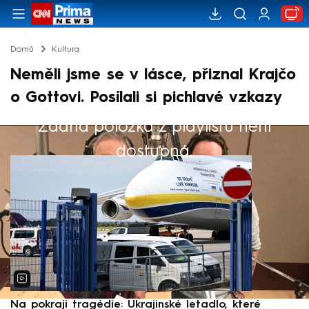
Domů
Kultura
Neměli jsme se v lásce, přiznal Krajčo
o Gottovi. Posílali si pichlavé vzkazy
Žádná položka z playlistu není
Výběr redakce
dostupná.
Na pokraji tragédie: Ukrajinské letadlo, které
P