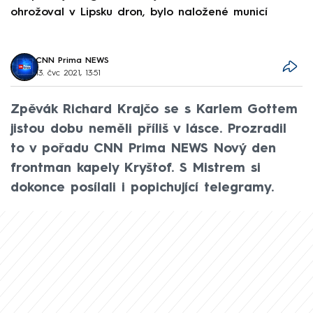
ohrožoval v Lipsku dron, bylo naložené municí
e
CNN Prima NEWS
13. čvc 2021, 13:51
Zpěvák Richard Krajčo se s Karlem Gottem
jistou dobu neměli příliš v lásce. Prozradil
to v pořadu CNN Prima NEWS Nový den
frontman kapely Kryštof. S Mistrem si
dokonce posílali i popichující telegramy.