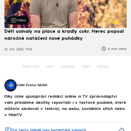
Video
Děti usínaly na place a kradly cukr. Herec popsal
náročné natáčení nové pohádky
6 min čtení
12. čvc 2021, 11:46
Karel Gott
smrt
rozhovor
zpěv
kultura
CNN Prima NEWS
Díky úzké spolupráci redakcí online a TV zpravodajství
vám přinášíme desítky reportáží i v textové podobě, které
můžete sledovat v televizi, na webu, sociálních sítích nebo
v HbbTV.
Pro tento článek jsou komentáře vypnuté