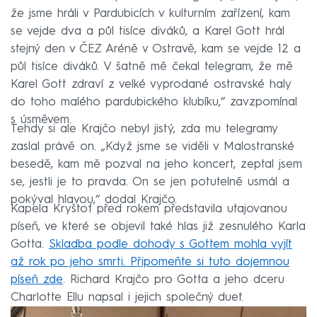
že jsme hráli v Pardubicích v kulturním zařízení, kam
se vejde dva a půl tisíce diváků, a Karel Gott hrál
stejný den v ČEZ Aréně v Ostravě, kam se vejde 12 a
půl tisíce diváků. V šatně mě čekal telegram, že mě
Karel Gott zdraví z velké vyprodané ostravské haly
do toho malého pardubického klubíku,“ zavzpomínal
s úsměvem.
Tehdy si ale Krajčo nebyl jistý, zda mu telegramy
zaslal právě on. „Když jsme se viděli v Malostranské
besedě, kam mě pozval na jeho koncert, zeptal jsem
se, jestli je to pravda. On se jen potutelně usmál a
pokýval hlavou,“ dodal Krajčo.
Kapela Kryštof před rokem představila utajovanou
píseň, ve které se objevil také hlas již zesnulého Karla
Gotta.
Skladba podle dohody s Gottem mohla vyjít
až rok po jeho smrti. Připomeňte si tuto dojemnou
píseň zde
. Richard Krajčo pro Gotta a jeho dceru
Charlotte Ellu napsal i jejich společný duet.