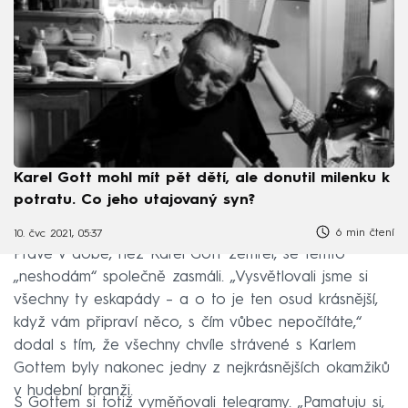
Karel Gott mohl mít pět dětí, ale donutil milenku k
potratu. Co jeho utajovaný syn?
6 min čtení
10. čvc 2021, 05:37
Právě v době, než Karel Gott zemřel, se těmto
„neshodám“ společně zasmáli. „Vysvětlovali jsme si
všechny ty eskapády – a o to je ten osud krásnější,
když vám připraví něco, s čím vůbec nepočítáte,“
dodal s tím, že všechny chvíle strávené s Karlem
Gottem byly nakonec jedny z nejkrásnějších okamžiků
v hudební branži.
S Gottem si totiž vyměňovali telegramy. „Pamatuju si,