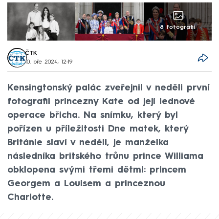
8 fotografií
ČTK
10. bře 2024, 12:19
Kensingtonský palác zveřejnil v neděli první
fotografii princezny Kate od její lednové
operace břicha. Na snímku, který byl
pořízen u příležitosti Dne matek, který
Británie slaví v neděli, je manželka
následníka britského trůnu prince Williama
obklopena svými třemi dětmi: princem
Georgem a Louisem a princeznou
Charlotte.