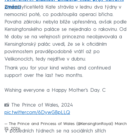
změna
Dvaačtyřicetiletá Kate strávila v lednu dva týdny v
nemocnici poté, co podstoupila operaci břicha.
Povaha zákroku nebyla blíže upřesněna, avšak podle
Kensingtonského paláce se nejednalo o rakovinu. Od
té doby se na veřejnosti princezna neobjevovala a
Kensingtonský palác uvedl, že se k oficiálním
povinnostem pravděpodobně vrátí až po
Velikonocích, tedy nejdříve v dubnu.
Thank you for your kind wishes and continued
support over the last two months.
Wishing everyone a Happy Mother's Day. C
📸 The Prince of Wales, 2024
pic.twitter.com/6DywGBpLLQ
— The Prince and Princess of Wales (@KensingtonRoyal)
March
10, 2024
V posledních týdnech se na sociálních sítích