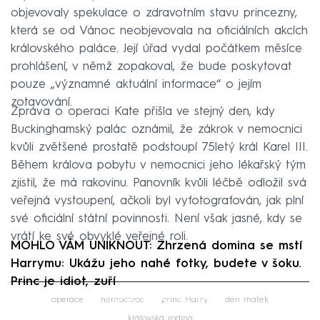
objevovaly spekulace o zdravotním stavu princezny,
která se od Vánoc neobjevovala na oficiálních akcích
královského paláce. Její úřad vydal počátkem měsíce
prohlášení, v němž zopakoval, že bude poskytovat
pouze „významné aktuální informace“ o jejím
zotavování.
Zpráva o operaci Kate přišla ve stejný den, kdy
Buckinghamský palác oznámil, že zákrok v nemocnici
kvůli zvětšené prostatě podstoupí 75letý král Karel III.
Během králova pobytu v nemocnici jeho lékařský tým
zjistil, že má rakovinu. Panovník kvůli léčbě odložil svá
veřejná vystoupení, ačkoli byl vyfotografován, jak plní
své oficiální státní povinnosti. Není však jasné, kdy se
vrátí ke své obvyklé veřejné roli.
MOHLO VÁM UNIKNOUT: Zhrzená domina se mstí
Harrymu: Ukážu jeho nahé fotky, budete v šoku.
Princ je idiot, zuří
Failed to fetch
operace
nemocnice
princ Harry
den matek
královská rodina