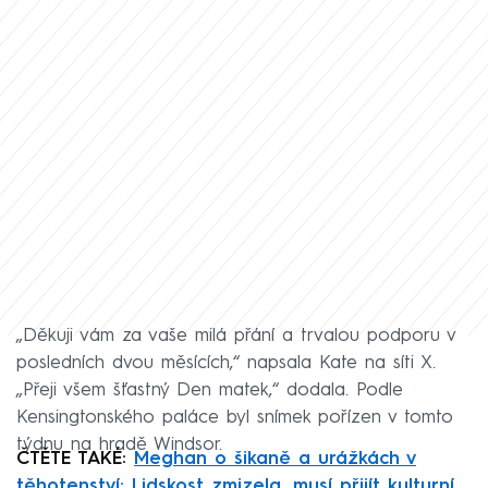
„Děkuji vám za vaše milá přání a trvalou podporu v
posledních dvou měsících,“ napsala Kate na síti X.
„Přeji všem šťastný Den matek,“ dodala. Podle
Kensingtonského paláce byl snímek pořízen v tomto
týdnu na hradě Windsor.
ČTĚTE TAKÉ:
Meghan o šikaně a urážkách v
těhotenství: Lidskost zmizela, musí přijít kulturní