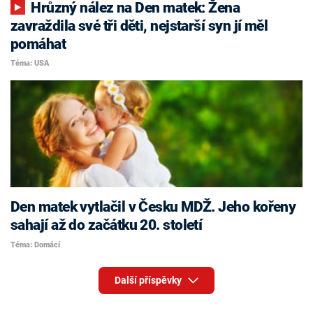
Hrůzný nález na Den matek: Žena
zavraždila své tři děti, nejstarší syn jí měl
pomáhat
Téma: USA
Den matek vytlačil v Česku MDŽ. Jeho kořeny
sahají až do začátku 20. století
Téma: Domácí
Další příspěvky