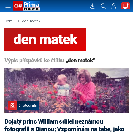
Domů
den matek
den matek
Výpis příspěvků ke štítku
„den matek“
5 fotografií
Dojatý princ William sdílel neznámou
fotografii s Dianou: Vzpomínám na tebe, jako