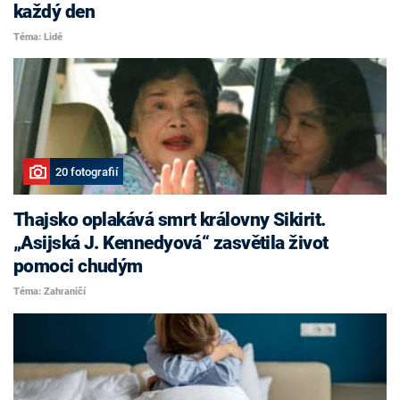
každý den
Téma: Lidé
20 fotografií
Thajsko oplakává smrt královny Sikirit.
„Asijská J. Kennedyová“ zasvětila život
pomoci chudým
Téma: Zahraničí