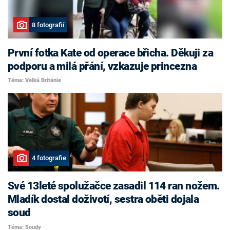
8 fotografií
První fotka Kate od operace břicha. Děkuji za
podporu a milá přání, vzkazuje princezna
Téma: Velká Británie
4 fotografie
Své 13leté spolužačce zasadil 114 ran nožem.
Mladík dostal doživotí, sestra oběti dojala
soud
Téma: Soudy