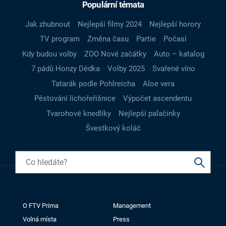
Populární témata
Jak zhubnout
Nejlepší filmy 2024
Nejlepší horory
TV program
Změna času
Partie
Počasí
Kdy budou volby
ZOO Nové začátky
Auto – katalog
7 pádů Honzy Dědka
Volby 2025
Svařené víno
Tatarák podle Pohlreicha
Aloe vera
Pěstování lichořeřišnice
Výpočet ascendentu
Tvarohové knedlíky
Nejlepší palačinky
Švestkový koláč
O FTV Prima
Management
Volná místa
Press