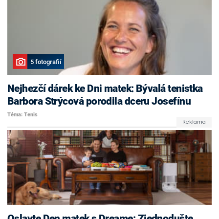
5 fotografií
Nejhezčí dárek ke Dni matek: Bývalá tenistka
Barbora Strýcová porodila dceru Josefínu
Téma: Tenis
Oslavte Den matek s Dreame: Zjednodušte