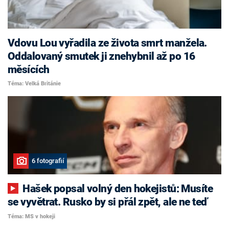
Vdovu Lou vyřadila ze života smrt manžela.
Oddalovaný smutek ji znehybnil až po 16
měsících
Téma: Velká Británie
6 fotografií
Hašek popsal volný den hokejistů: Musíte
se vyvětrat. Rusko by si přál zpět, ale ne teď
Téma: MS v hokeji