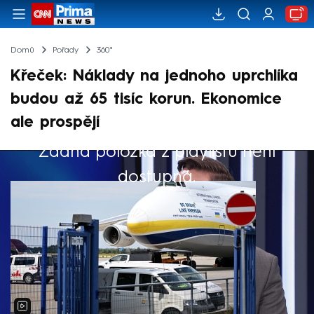
Domů
Pořady
360°
Křeček: Náklady na jednoho uprchlíka
budou až 65 tisíc korun. Ekonomice
ale prospějí
Žádná položka z playlistu není
Výběr redakce
dostupná.