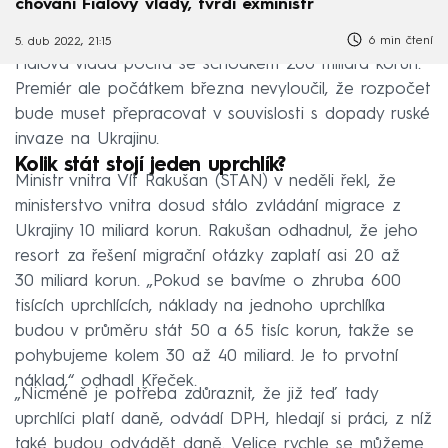
chování Fialovy vlády, tvrdí exministr
6 min čtení
5. dub 2022, 21:15
Fialova vláda počítá se schodkem 280 miliard korun.
Premiér ale počátkem března nevyloučil, že rozpočet
bude muset přepracovat v souvislosti s dopady ruské
invaze na Ukrajinu.
Kolik stát stojí jeden uprchlík?
Ministr vnitra Vít Rakušan (STAN) v neděli řekl, že
ministerstvo vnitra dosud stálo zvládání migrace z
Ukrajiny 10 miliard korun. Rakušan odhadnul, že jeho
resort za řešení migrační otázky zaplatí asi 20 až
30 miliard korun. „Pokud se bavíme o zhruba 600
tisících uprchlících, náklady na jednoho uprchlíka
budou v průměru stát 50 a 65 tisíc korun, takže se
pohybujeme kolem 30 až 40 miliard. Je to prvotní
náklad,“ odhadl Křeček.
„Nicméně je potřeba zdůraznit, že již teď tady
uprchlíci platí daně, odvádí DPH, hledají si práci, z níž
také budou odvádět daně. Velice rychle se můžeme