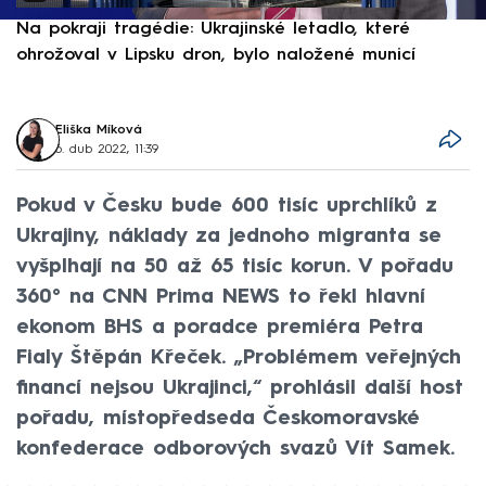
Na pokraji tragédie: Ukrajinské letadlo, které
P
ohrožoval v Lipsku dron, bylo naložené municí
e
Eliška Míková
6. dub 2022, 11:39
Pokud v Česku bude 600 tisíc uprchlíků z
Ukrajiny, náklady za jednoho migranta se
vyšplhají na 50 až 65 tisíc korun. V pořadu
360° na CNN Prima NEWS to řekl hlavní
ekonom BHS a poradce premiéra Petra
Fialy Štěpán Křeček. „Problémem veřejných
financí nejsou Ukrajinci,“ prohlásil další host
pořadu, místopředseda Českomoravské
konfederace odborových svazů Vít Samek.