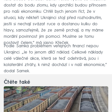
dostat do bodu zlomu, kdy uprchlíci budou přínosem
pro naši ekonomiku. Chtěl bych jenom říct, že v
situaci, kdy někteří Ukrajinci stojí před rozhodnutím,
jestli si nechají svázat ruce a dostanou kulku do
hlavy, samozřejmě, že ze země prchají, a my máme
morální povinnost jim pomoci. Musíme se tomu
postavit čelem,“ má jasno Křeček.
Podle Samka problémem veřejných financí nejsou
Ukrajinci. „Je to jenom dílčí náklad. Celkové náklady
celé válečné akce, která se teď odehrává, jsou i
kolaterální ztráty, k nimž dochází i v naší ekonomice,“
dodal Samek.
Čtěte také