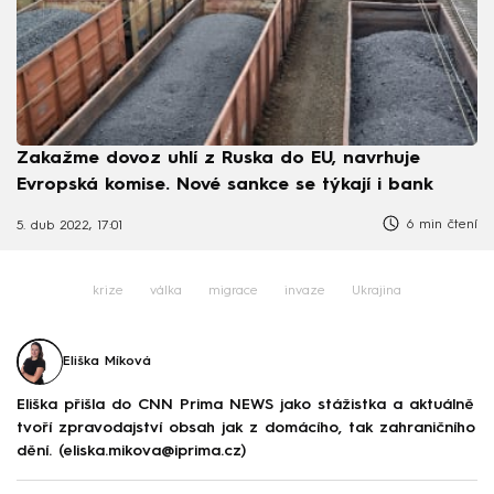
Zakažme dovoz uhlí z Ruska do EU, navrhuje
Evropská komise. Nové sankce se týkají i bank
6 min čtení
5. dub 2022, 17:01
krize
válka
migrace
invaze
Ukrajina
Eliška Míková
Eliška přišla do CNN Prima NEWS jako stážistka a aktuálně
tvoří zpravodajství obsah jak z domácího, tak zahraničního
dění. (eliska.mikova@iprima.cz)