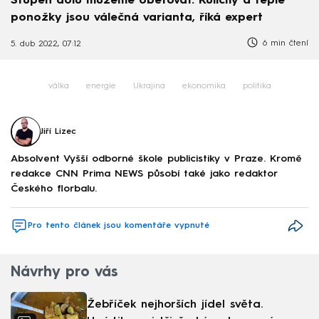
Stupeň dolů můžeme obětovat. Kulichy a teplé
ponožky jsou válečná varianta, říká expert
6 min čtení
5. dub 2022, 07:12
válka
energie
Ukrajina
ekonomika
politika
Jiří Lizec
Absolvent Vyšší odborné škole publicistiky v Praze. Kromě
redakce CNN Prima NEWS působí také jako redaktor
Českého florbalu.
Pro tento článek jsou komentáře vypnuté
Návrhy pro vás
Žebříček nejhorších jídel světa.