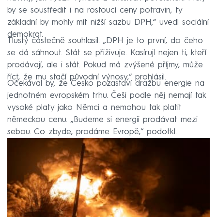
by se soustředit i na rostoucí ceny potravin, ty
základní by mohly mít nižší sazbu DPH,“ uvedl sociální
demokrat.
Tlustý částečně souhlasil. „DPH je to první, do čeho
se dá sáhnout. Stát se přiživuje. Kasírují nejen ti, kteří
prodávají, ale i stát. Pokud má zvýšené příjmy, může
říct, že mu stačí původní výnosy,“ prohlásil.
Očekával by, že Česko pozastaví dražbu energie na
jednotném evropském trhu. Češi podle něj nemají tak
vysoké platy jako Němci a nemohou tak platit
německou cenu. „Budeme si energii prodávat mezi
sebou. Co zbyde, prodáme Evropě,“ podotkl.