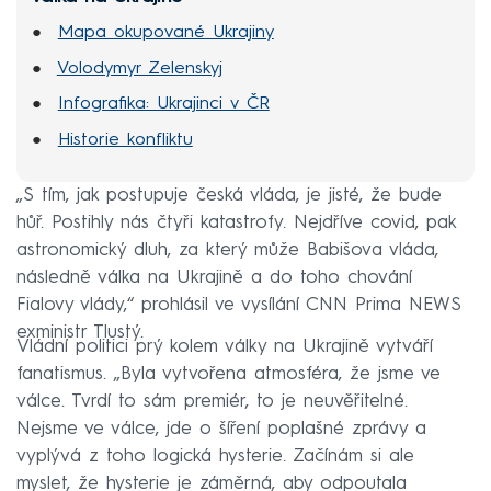
Mapa okupované Ukrajiny
Volodymyr Zelenskyj
Infografika: Ukrajinci v ČR
Historie konfliktu
„S tím, jak postupuje česká vláda, je jisté, že bude
hůř. Postihly nás čtyři katastrofy. Nejdříve covid, pak
astronomický dluh, za který může Babišova vláda,
následně válka na Ukrajině a do toho chování
Fialovy vlády,“ prohlásil ve vysílání CNN Prima NEWS
exministr Tlustý.
Vládní politici prý kolem války na Ukrajině vytváří
fanatismus. „Byla vytvořena atmosféra, že jsme ve
válce. Tvrdí to sám premiér, to je neuvěřitelné.
Nejsme ve válce, jde o šíření poplašné zprávy a
vyplývá z toho logická hysterie. Začínám si ale
myslet, že hysterie je záměrná, aby odpoutala