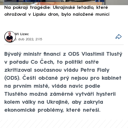
Na pokraji tragédie: Ukrajinské letadlo, které
P
ohrožoval v Lipsku dron, bylo naložené municí
e
Jiří Lizec
5. dub 2022, 21:15
Bývalý ministr financí z ODS Vlastimil Tlustý
v pořadu Co Čech, to politik! ostře
zkritizoval současnou vládu Petra Fialy
(ODS). Čeští občané prý nejsou pro kabinet
na prvním místě, vláda navíc podle
Tlustého možná záměrně vytváří hysterii
kolem války na Ukrajině, aby zakryla
ekonomické problémy, které neřeší.