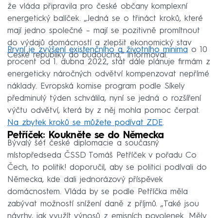
že vláda připravila pro české občany komplexní
energetický balíček. „Jedná se o třináct kroků, které
mají jedno společné – mají se pozitivně promítnout
do výdajů domácností a zlepšit ekonomický stav
První je zvýšení existenčního a životního minima
o 10
České republiky do budoucna,“ informoval.
procent od 1. dubna 2022, stát dále plánuje firmám z
energeticky náročných odvětví kompenzovat nepřímé
náklady. Evropská komise program podle Síkely
předminulý týden schválila, nyní se jedná o rozšíření
výčtu odvětví, která by z něj mohla pomoc čerpat.
Na zbytek kroků se můžete podívat ZDE
.
Petříček: Koukněte se do Německa
Bývalý šéf české diplomacie a současný
místopředseda ČSSD Tomáš Petříček v pořadu Co
Čech, to politik! doporučil, aby se politici podívali do
Německa, kde dali jednorázový příspěvek
domácnostem. Vláda by se podle Petříčka měla
zabývat možností snížení daně z příjmů. „Také jsou
návrhy, jak využít výnosů z emisních povolenek. Měly