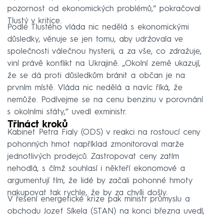
pozornost od ekonomických problémů,“ pokračoval
Tlustý v kritice.
Podle Tlustého vláda nic nedělá s ekonomickými
důsledky, věnuje se jen tomu, aby udržovala ve
společnosti válečnou hysterii, a za vše, co zdražuje,
viní právě konflikt na Ukrajině. „Okolní země ukazují,
že se dá proti důsledkům bránit a občan je na
prvním místě. Vláda nic nedělá a navíc říká, že
nemůže. Podívejme se na cenu benzinu v porovnání
s okolními státy,“ uvedl exministr.
Třináct kroků
Kabinet Petra Fialy (ODS) v reakci na rostoucí ceny
pohonných hmot například zmonitoroval marže
jednotlivých prodejců. Zastropovat ceny zatím
nehodlá, s čímž souhlasí i někteří ekonomové a
argumentují tím, že lidé by začali pohonné hmoty
nakupovat tak rychle, že by za chvíli došly.
V řešení energetické krize pak ministr průmyslu a
obchodu Jozef Síkela (STAN) na konci března uvedl,