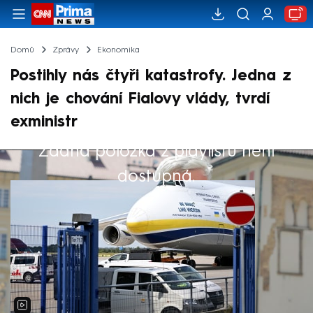
Domů
Zprávy
Ekonomika
Postihly nás čtyři katastrofy. Jedna z
nich je chování Fialovy vlády, tvrdí
exministr
Žádná položka z playlistu není
Výběr redakce
dostupná.