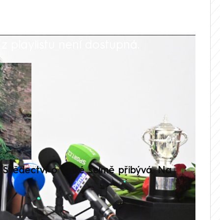
 playlistu není dostupná.
V
Svědectví o velké šelmě přibývá. Na
Setká
je op