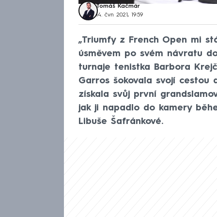
Tomáš Kačmár
14. čvn 2021, 19:59
„Triumfy z French Open mi st
úsměvem po svém návratu do
turnaje tenistka Barbora Krej
Garros šokovala svojí cestou d
získala svůj první grandslamov
jak ji napadlo do kamery běh
Libuše Šafránkové.