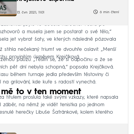
6 min čtení
13. čvn 2021, 11:01
ezastavila. „Bylo to docela náročné. Včera po
ozhovorů a musela jsem se postarat o své tělo,“
musela jet vybrat šaty, ve kterých následně pózovala
ž stihla nečekaný triumf ve dvouhře oslavit. „Menší
ochu provinilým úsměvem Krejčíková.
uženou pauzu. „Těším se, že si odpočinu a že se
ích pět dní nebyla schopná,“ popsala Krejčíková.
času během turnaje jedla především těstoviny či
 na grilování, kde kuře s radostí vynechá.
 mě to v ten moment
za titulem proslula také svými vzkazy, které napsala
l záběr, na němž je vidět tenistka po jednom
esnulé herečky Libuše Šafránkové, kolem kterého