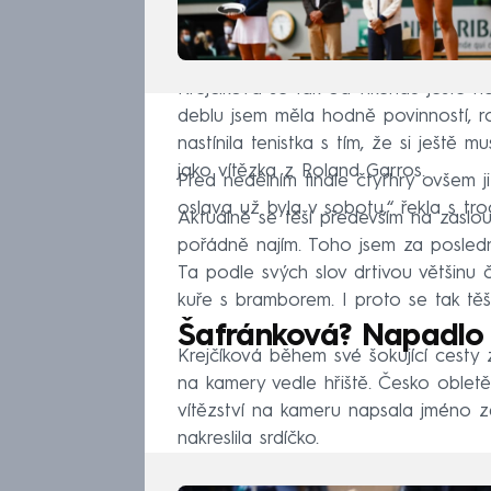
Krejčíková se tak od víkendu ještě n
deblu jsem měla hodně povinností, r
nastínila tenistka s tím, že si ještě 
jako vítězka z Roland Garros.
Před nedělním finále čtyřhry ovšem ji
oslava už byla v sobotu,“ řekla s tr
Aktuálně se těší především na zaslo
pořádně najím. Toho jsem za posledn
Ta podle svých slov drtivou většinu 
kuře s bramborem. I proto se tak těší
Šafránková? Napadlo
Krejčíková během své šokující cesty 
na kamery vedle hřiště. Česko obletě
vítězství na kameru napsala jméno z
nakreslila srdíčko.