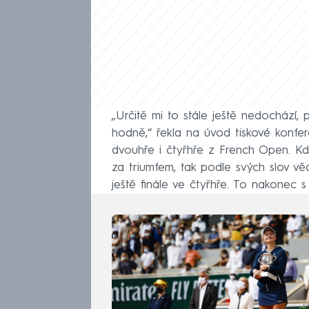
„Určitě mi to stále ještě nedochází, 
hodně,“ řekla na úvod tiskové konfer
dvouhře i čtyřhře z French Open. Když
za triumfem, tak podle svých slov věd
ještě finále ve čtyřhře. To nakonec 