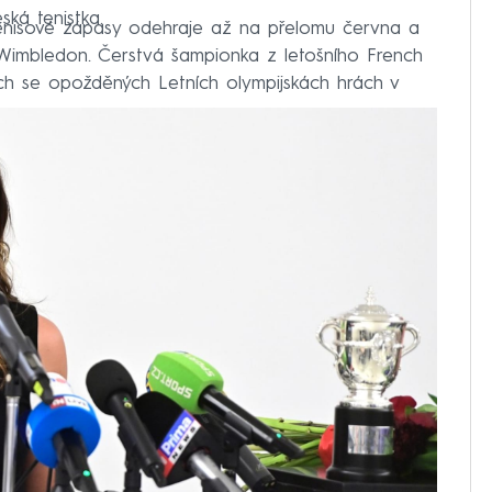
ská tenistka.
 tenisové zápasy odehraje až na přelomu června a
 Wimbledon. Čerstvá šampionka z letošního French
ích se opožděných Letních olympijskách hrách v