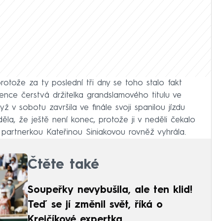
protože za ty poslední tři dny se toho stalo fakt
ence čerstvá držitelka grandslamového titulu ve
 v sobotu završila ve finále svoji spanilou jízdu
ěla, že ještě není konec, protože ji v neděli čekalo
s partnerkou Kateřinou Siniakovou rovněž vyhrála.
Čtěte také
Soupeřky nevybušila, ale ten klid!
Teď se jí změnil svět, říká o
Krejčíkové expertka