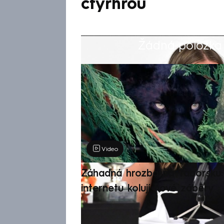
čtyřhrou
Žádná položka z
Výběr redakce
Video
Záhadná hrozba na Táborsku: 
internetu kolují nové záběry