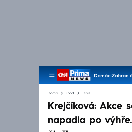
Domácí
Zahranič
Pořady
Domů
Sport
Tenis
Krejčíková: Akce 
napadla po výhře. 