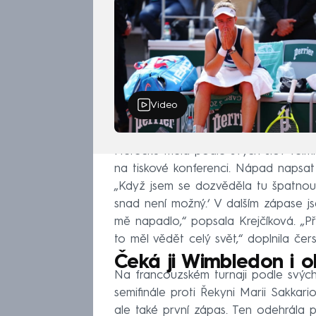
Video
Herečku měla podle svých slov velmi 
na tiskové konferenci. Nápad napsat 
„Když jsem se dozvěděla tu špatnou 
snad není možný.‘ V dalším zápase j
mě napadlo,“ popsala Krejčíková. „Př
to měl vědět celý svět,“ doplnila čer
Čeká ji Wimbledon i o
Na francouzském turnaji podle svých
semifinále proti Řekyni Marii Sakkari
ale také první zápas. Ten odehrála pr