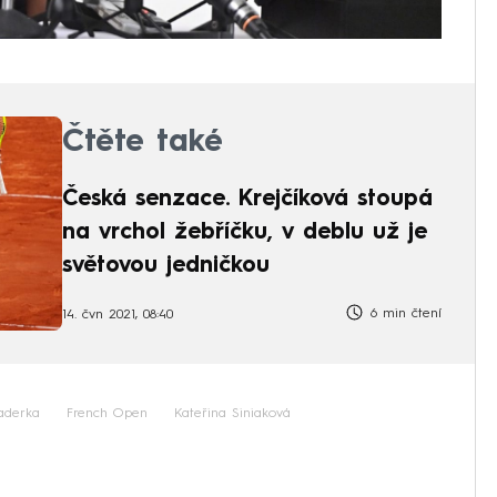
Čtěte také
Česká senzace. Krejčíková stoupá
na vrchol žebříčku, v deblu už je
světovou jedničkou
6 min čtení
14. čvn 2021, 08:40
aderka
French Open
Kateřina Siniaková