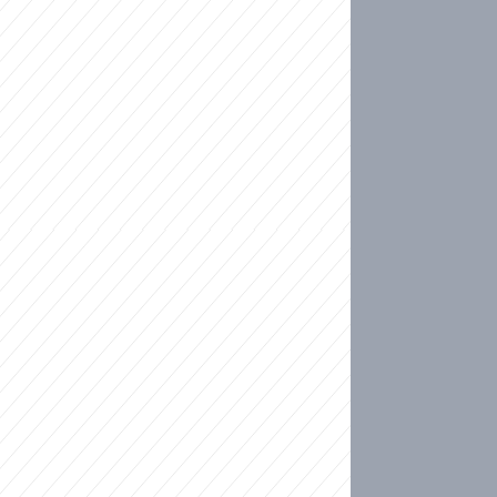
ideo
ní plné slz po 50 letech: Matku donutili dát d
ět spojil test DNA