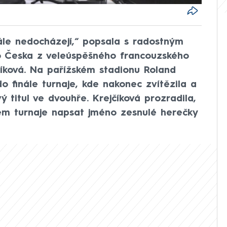
ále nedocházejí,“ popsala s radostným
 Česka z veleúspěšného francouzského
číková. Na pařížském stadionu Roland
o finále turnaje, kde nakonec zvítězila a
ý titul ve dvouhře. Krejčíková prozradila,
em turnaje napsat jméno zesnulé herečky