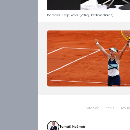
Barbora Krejčíková
Zdroj: Profimedia.cz
vítězství
tenis
Ivo K
Tomáš Kačmár