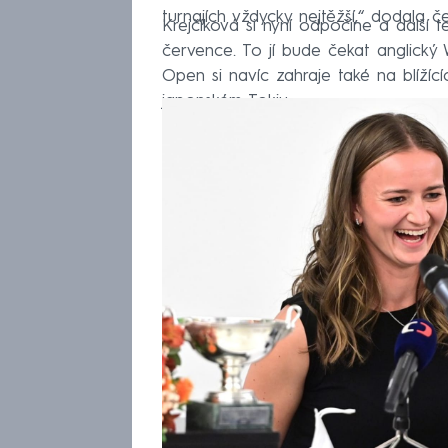
turnajích vždycky nejtěžší,“ dodala če
Krejčíková si nyní odpočine a další
července. To jí bude čekat anglický
Open si navíc zahraje také na blížíc
japonském Tokiu.