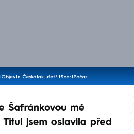
í
Objevte Česko
Jak ušetřit
Sport
Počasí
se Šafránkovou mě
Titul jsem oslavila před