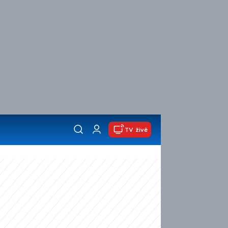
TV živě