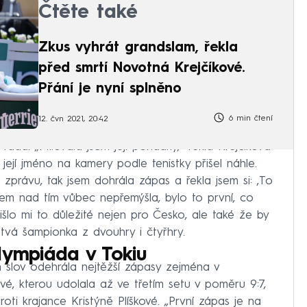
Čtěte také
Zkus vyhrát grandslam, řekla
před smrtí Novotná Krejčíkové.
Přání je nyní splněno
6 min čtení
12. čvn 2021, 20:42
ráda. „Milovala jsem její pohádky,“ řekla Krejčíková
její jméno na kamery podle tenistky přišel náhle.
zprávu, tak jsem dohrála zápas a řekla jsem si: ‚To
sem nad tím vůbec nepřemýšla, bylo to první, co
išlo mi to důležité nejen pro Česko, ale také že by
stvá šampionka z dvouhry i čtyřhry.
lympiáda v Tokiu
 slov odehrála nejtěžší zápasy zejména v
ové, kterou udolala až ve třetím setu v poměru 9:7,
oti krajance Kristýně Plíškové. „První zápas je na