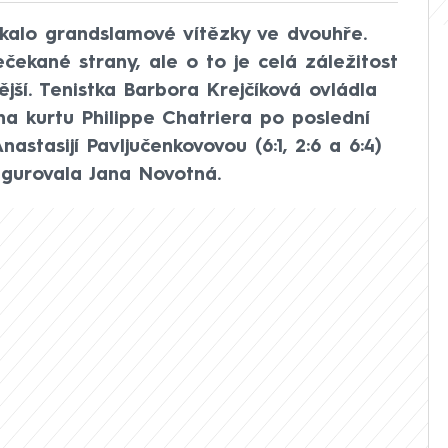
kalo grandslamové vítězky ve dvouhře.
ečekané strany, ale o to je celá záležitost
ější. Tenistka Barbora Krejčíková ovládla
na kurtu Philippe Chatriera po poslední
stasijí Pavljučenkovovou (6:1, 2:6 a 6:4)
igurovala Jana Novotná.