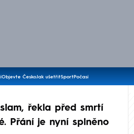
í
Objevte Česko
Jak ušetřit
Sport
Počasí
slam, řekla před smrtí
. Přání je nyní splněno