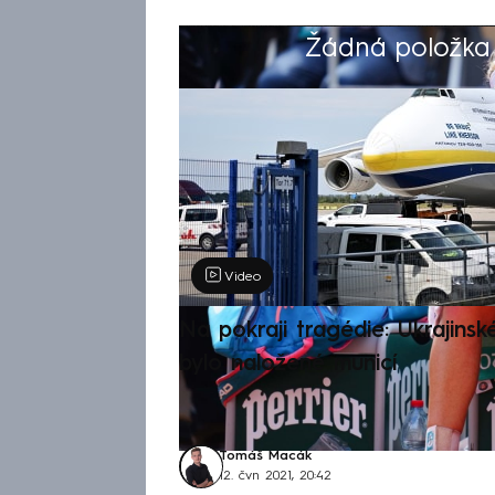
Žádná položka z
Výběr redakce
Video
Na pokraji tragédie: Ukrajinsk
bylo naložené municí
Tomáš Macák
12. čvn 2021, 20:42