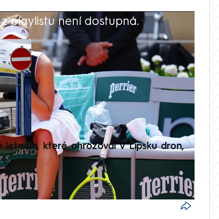
 playlistu není dostupná.
V
é letadlo, které ohrožoval v Lipsku dron,
Přilá
polit