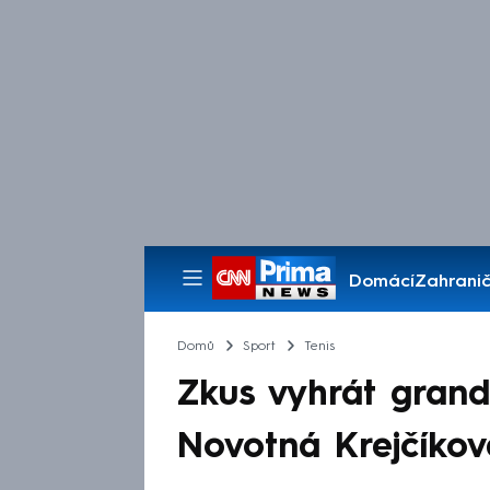
Domácí
Zahranič
Pořady
Domů
Sport
Tenis
Zkus vyhrát grand
Novotná Krejčíkové