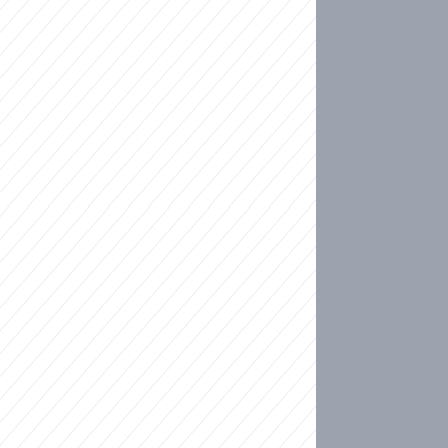
ideo
kat migranty do Česka? Sami by odešli, tvrdí exp
ické sebevraždě