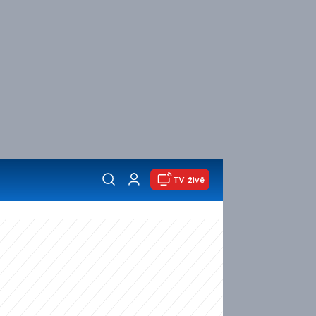
TV živě