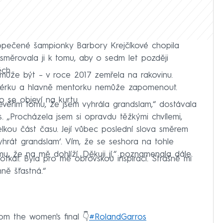
opečené šampionky Barbory Krejčíkové chopila
směrovala ji k tomu, aby o sedm let později
ěch.
ůže být – v roce 2017 zemřela na rakovinu.
renérku a hlavně mentorku nemůže zapomenout.
o se objeví na kurtu.
evěřím tomu, že jsem vyhrála grandslam,“ dostávala
. „Procházela jsem si opravdu těžkými chvílemi,
velkou část času. Její vůbec poslední slova směrem
vyhrát grandslam‘. Vím, že se seshora na tohle
u, že na mě dohlíží. Děkuji jí,“ poznamenala dále.
otkat. Byla pro mě obrovskou inspirací. Strašně mi
ně šťastná.“
om the women's final 👇
#RolandGarros