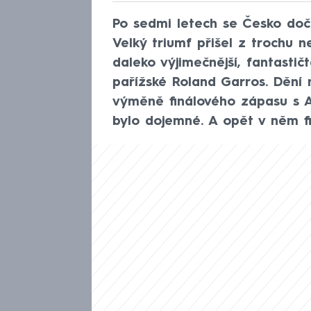
Po sedmi letech se Česko doč
Velký triumf přišel z trochu n
daleko výjimečnější, fantastičt
pařížské Roland Garros. Dění 
výměně finálového zápasu s Ana
bylo dojemné. A opět v něm f