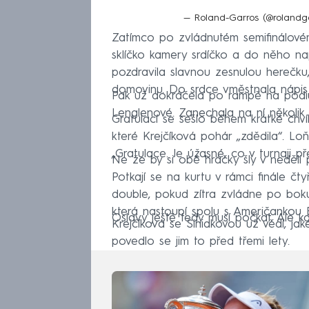
— Roland-Garros (@rolandg
Zatímco po zvládnutém semifinálovém 
sklíčko kamery srdíčko a do něho n
pozdravila slavnou zesnulou herečku
domovinu. Do srdce vměstnala nápis „
Pak už dokráčela po rampě na pódiu
Lenglenové. Zanechala na ní několik 
Gratulací se sešlo během krátké chv
které Krejčíková pohár „zdědila“. Lo
„Gratulace. Je úžasné, co v turnaji př
Ne že by si obě hráčky šly v neděli 
Potkají se na kurtu v rámci finále č
double, pokud zítra zvládne po boku
která nastoupí spolu s Američankou
Oslavy ještě tedy musí počkat. Ale kd
Krejčíková se Siniakovou už vědí, ja
povedlo se jim to před třemi lety.