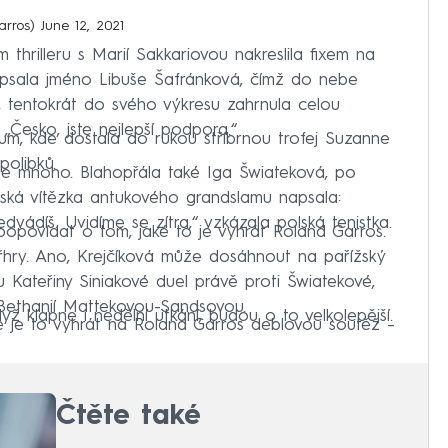
arros)
June 12, 2021
thrilleru s Marií Sakkariovou nakreslila fixem na
apsala jméno Libuše Šafránková, čímž do nebe
, tentokrát do svého výkresu zahrnula celou
Česko, jste nejlepší podpora.“
m, kde dostala do rukou stříbrnou trofej Suzanne
polibků.
íle mnoho. Blahopřála také Iga Šwiateková, po
ňská vítězka antukového grandslamu napsala:
edvádíš. Uvidíme se zítra,“ vzkázala polská tenistka.
popovídat o tom, jaké to je vyhrát Roland Garros.
tyřhry. Ano, Krejčíková může dosáhnout na pařížský
 Kateřiny Siniakové duel právě proti Šwiatekové,
 Bethanií Mattekovou-Sandsovou.
yž klapne i nedělní utkání, budou o to velkolepější.
ké je to vyhrát na Roland Garros deblovou soutěž –
Čtěte také