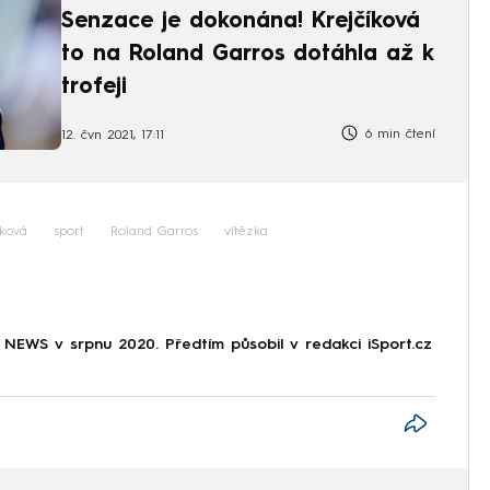
Senzace je dokonána! Krejčíková
to na Roland Garros dotáhla až k
trofeji
6 min čtení
12. čvn 2021, 17:11
íková
sport
Roland Garros
vítězka
NEWS v srpnu 2020. Předtím působil v redakci iSport.cz