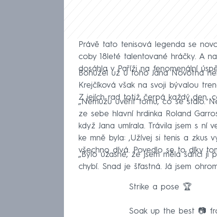
Právě tato tenisová legenda se nov
coby 18leté talentované hráčky. A na
dosáhla v Paříži na fenomenální úsp
Bohužel už u toho Jana Novotná nem
Krejčíková však na svoji bývalou t
Z jejích rad totiž čerpá každý den, c
„Nemůžu uvěřit tomu, co se stalo. N
ze sebe hlavní hrdinka Roland Garros
když Jana umírala. Trávila jsem s ní 
ke mně byla: ‚Užívej si tenis a zkus 
všechno dívá. Povedlo se to díky tom
„Bylo úžasné, že jsem měla šanci ji p
chybí. Snad je šťastná. Já jsem ohrom
Strike a pose 🏆
Soak up the best 📷 fr