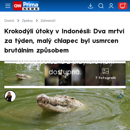
Domů
Zprávy
Zahraničí
Krokodýlí útoky v Indonésii: Dva mrtví
za týden, malý chlapec byl usmrcen
brutálním způsobem
Žádná položka z playlistu není
dostupná.
7 fotografií
Michaela Bartošová
29. bře 2025, 18:50
Během posledního týdne došlo v Indonésii
ke dvěma tragickým incidentům, při kterých