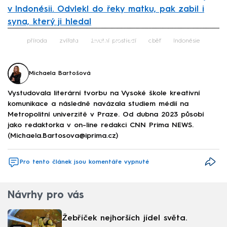
v Indonésii. Odvlekl do řeky matku, pak zabil i
syna, který ji hledal
Failed to fetch
příroda
zvířata
životní prostředí
oběť
Indonésie
Michaela Bartošová
Vystudovala literární tvorbu na Vysoké škole kreativní
komunikace a následně navázala studiem médií na
Metropolitní univerzitě v Praze. Od dubna 2023 působí
jako redaktorka v on-line redakci CNN Prima NEWS.
(Michaela.Bartosova@iprima.cz)
Pro tento článek jsou komentáře vypnuté
Návrhy pro vás
Žebříček nejhorších jídel světa.