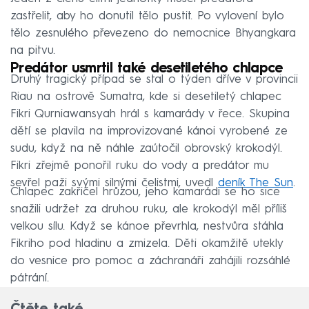
zastřelit, aby ho donutil tělo pustit. Po vylovení bylo
tělo zesnulého převezeno do nemocnice Bhyangkara
na pitvu.
Predátor usmrtil také desetiletého chlapce
Druhý tragický případ se stal o týden dříve v provincii
Riau na ostrově Sumatra, kde si desetiletý chlapec
Fikri Qurniawansyah hrál s kamarády v řece. Skupina
dětí se plavila na improvizované kánoi vyrobené ze
sudu, když na ně náhle zaútočil obrovský krokodýl.
Fikri zřejmě ponořil ruku do vody a predátor mu
sevřel paži svými silnými čelistmi, uvedl
deník The Sun
.
Chlapec zakřičel hrůzou, jeho kamarádi se ho sice
snažili udržet za druhou ruku, ale krokodýl měl příliš
velkou sílu. Když se kánoe převrhla, nestvůra stáhla
Fikriho pod hladinu a zmizela. Děti okamžitě utekly
do vesnice pro pomoc a záchranáři zahájili rozsáhlé
pátrání.