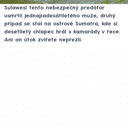
lidé zemřeli po útoku krokodýlů. Na ostrově
Sulawesi tento nebezpečný predátor
usmrtil jednapadesátiletého muže, druhý
případ se stal na ostrově Sumatra, kde si
desetiletý chlapec hrál s kamarády v řece.
Ani on útok zvířete nepřežil.