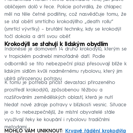
obličejem dolů v řece. Policie potvrdila, že chlapec
měl na těle četné podlitiny, což nasvědčuje tomu, že
se stal obětí smrtícího krokodýlího „death rollu“
(smrtící vývrtky) – brutální techniky, kdy se krokodýl
točí dokola a drtí svou oběť.
Krokodýli se stahují k lidským obydlím
Indonésie je domovem 14 druhů krokodýlů, kterým se
v tropickém podnebí mimořádně daří. Podle
odborníků se tito nebezpeční plazi přesouvají blíže k
lidským sídlům kvůli nadměrnému rybolovu, který jim
ubírá přirozenou potravu.
K tomu je potřeba přičíst devastaci přirozeného
prostředí krokodýlů, způsobenou těžbou a
rozšiřováním zemědělských oblastí, která je nutí
hledat nové zdroje potravy v blízkosti vesnic. Situace
je o to nebezpečnější, že místní obyvatelé stále
využívají řeky ke koupání i rybolovu tradičními
metodami.
MOHLO VÁM UNIKNOUT:
Krvavé řádění krokodýla