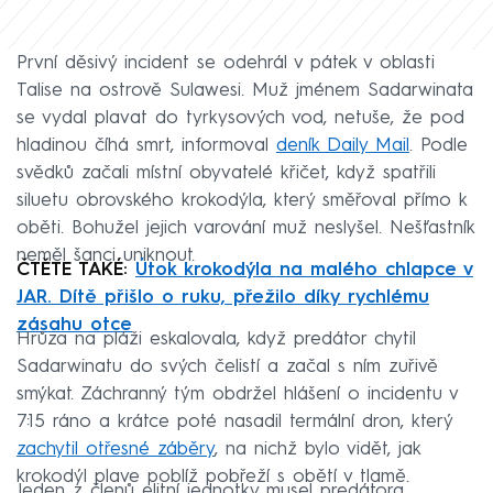
První děsivý incident se odehrál v pátek v oblasti
Talise na ostrově Sulawesi. Muž jménem Sadarwinata
se vydal plavat do tyrkysových vod, netuše, že pod
hladinou číhá smrt, informoval
deník Daily Mail
. Podle
svědků začali místní obyvatelé křičet, když spatřili
siluetu obrovského krokodýla, který směřoval přímo k
oběti. Bohužel jejich varování muž neslyšel. Nešťastník
neměl šanci uniknout.
ČTĚTE TAKÉ:
Útok krokodýla na malého chlapce v
JAR. Dítě přišlo o ruku, přežilo díky rychlému
zásahu otce
Hrůza na pláži eskalovala, když predátor chytil
Sadarwinatu do svých čelistí a začal s ním zuřivě
smýkat. Záchranný tým obdržel hlášení o incidentu v
7:15 ráno a krátce poté nasadil termální dron, který
zachytil otřesné záběry
, na nichž bylo vidět, jak
krokodýl plave poblíž pobřeží s obětí v tlamě.
Jeden z členů elitní jednotky musel predátora