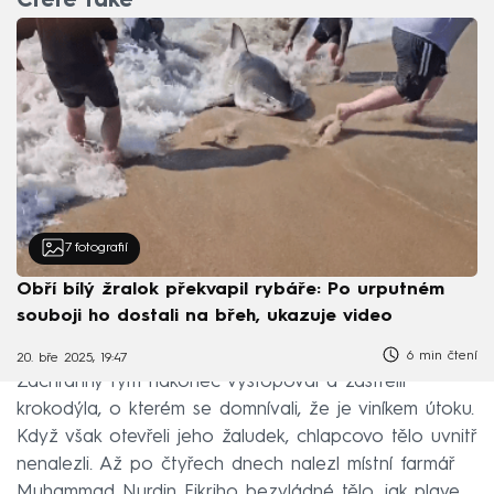
Čtěte také
7
fotografií
Obří bílý žralok překvapil rybáře: Po urputném
souboji ho dostali na břeh, ukazuje video
6 min čtení
20. bře 2025, 19:47
Záchranný tým nakonec vystopoval a zastřelil
krokodýla, o kterém se domnívali, že je viníkem útoku.
Když však otevřeli jeho žaludek, chlapcovo tělo uvnitř
nenalezli. Až po čtyřech dnech nalezl místní farmář
Muhammad Nurdin Fikriho bezvládné tělo, jak plave