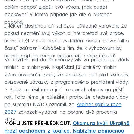
dalším období zlepšit svůj výkon, jinak budeš
opakovat.‘ V tomto případě jde ale o distanc,“
podotkl.
„Někteří dostanou při schůzce důsledné varování, že
pokud nezmění svůj výkon a interpretaci své práce,
mohou být v čele úřadu vystřídáni během adventního
času,“ zdůraznil Kubáček s tím, že k vyhazovům by
mohlo dojít při ročním hodnocení práce ministrů.
Ve čtvrtek míří do Kramářovy vily za předsedou vlády
ministři a ministryně. Například již zmíněný ministr
Zůna novinářům sdělil, že se dosud daří plnit všechny
avizované závazky z programového prohlášení vlády.
S Babišem řešil mimo jiné rozpočet obrany na příští
rok. Toto téma je důležité i proto, že předseda vlády
po summitu NATO oznámil, že
kabinet splní v roce
2027
závazek vydávat na obranu dvě procenta
HDP.
MOHLI JSTE PŘEHLÉDNOUT:
Okamura kvůli Ukrajině
hrozí odchodem z koalice. Nabízíme pomocnou