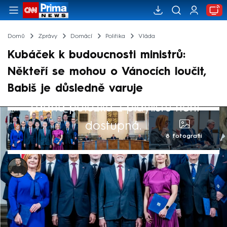
Domů
Zprávy
Domácí
Politika
Vláda
Kubáček k budoucnosti ministrů:
Někteří se mohou o Vánocích loučit,
Babiš je důsledně varuje
Žádná položka z playlistu není
dostupná.
8 fotografií
Marek Pausz
9. čvc 2026, 15:05
Ministři za SPD mají mnohem bližší vztah k
premiérovi Andreji Babišovi (ANO) než ke