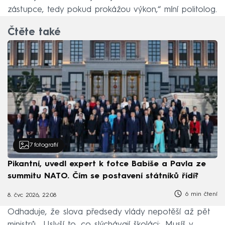
zástupce, tedy pokud prokážou výkon,“ míní politolog.
Čtěte také
7
fotografií
Pikantní, uvedl expert k fotce Babiše a Pavla ze
summitu NATO. Čím se postavení státníků řídí?
6 min čtení
8. čvc 2026, 22:08
Odhaduje, že slova předsedy vlády nepotěší až pět
ministrů. „Uslyší to, co slýchávají školáci: ‚Musíš v