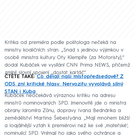
Kritika od premiéra podle politologa nečeká na
ministry koaličních stran. „Snad s jedinou výjimkou v
osobě ministra kultury Oty Klempíře (za Motoristy),“
dodal Kubáček ve vysílání CNN Prima NEWS, přičemž
zmínil slovní spojení „dostat kartáč“.
ČTĚTE TAKÉ:
Co dělají naši místopředsedové? Z
ODS zní kritické hlasy. Nervozitu vyvolává silný
STAN i Kuba
Kubáček neočekává výraznou kritiku na adresu
ministrů nominovaných SPD. Jmenovitě jde o ministra
obrany Jaromíra Zůnu, dopravy Ivana Bednárika a
zemědělství Martina Šebestyána. „Mají mnohem bližší
a loajálnější vztah k premiérovi než ke své ‚mateřské‘,
nominující SPD. Vnímají ho jako svého ochránce a