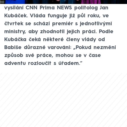
straně, jež je nominovala, poznamenal ve
vysílání CNN Prima NEWS politolog Jan
Kubáček. Vláda funguje již půl roku, ve
čtvrtek se schází premiér s jednotlivými
ministry, aby zhodnotil jejich práci. Podle
Kubáčka čeká některé členy vlády od
Babiše důrazné varování: „Pokud nezmění
způsob své práce, mohou se v čase
adventu rozloučit s úřadem.“