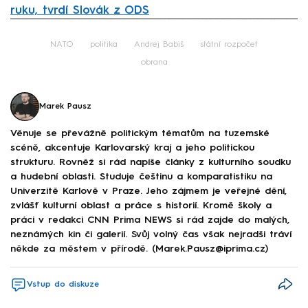
ruku, tvrdí Slovák z ODS
Failed to fetch
NATO
politika
Andrej Babiš
státní rozpočet
obrana
Marek Pausz
Věnuje se převážně politickým tématům na tuzemské
scéně, akcentuje Karlovarský kraj a jeho politickou
strukturu. Rovněž si rád napíše články z kulturního soudku
a hudební oblasti. Studuje češtinu a komparatistiku na
Univerzitě Karlově v Praze. Jeho zájmem je veřejné dění,
zvlášť kulturní oblast a práce s historií. Kromě školy a
práci v redakci CNN Prima NEWS si rád zajde do malých,
neznámých kin či galerií. Svůj volný čas však nejradši tráví
někde za městem v přírodě. (Marek.Pausz@iprima.cz)
Vstup do diskuze