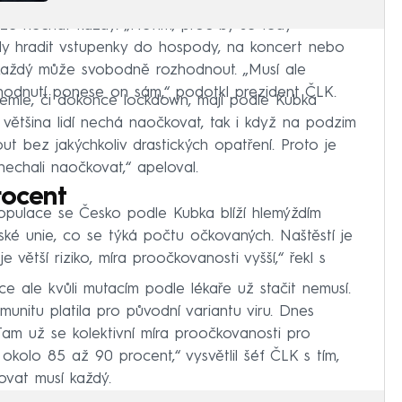
že nechat každý. „Nevím, proč by se tedy
ěly hradit vstupenky do hospody, na koncert nebo
e každý může svobodně rozhodnout. „Musí ale
zhodnutí ponese on sám,“ podotkl prezident ČLK.
demie, či dokonce lockdown, mají podle Kubka
e většina lidí nechá naočkovat, tak i když na podzim
ut bez jakýchkoliv drastických opatření. Proto je
nechali naočkovat,“ apeloval.
rocent
opulace se Česko podle Kubka blíží hlemýždím
é unie, co se týká počtu očkovaných. Naštěstí je
e větší riziko, míra proočkovanosti vyšší,“ řekl s
 ale kvůli mutacím podle lékaře už stačit nemusí.
imunitu platila pro původní variantu viru. Dnes
 Tam už se kolektivní míra proočkovanosti pro
okolo 85 až 90 procent,“ vysvětlil šéf ČLK s tím,
ovat musí každý.