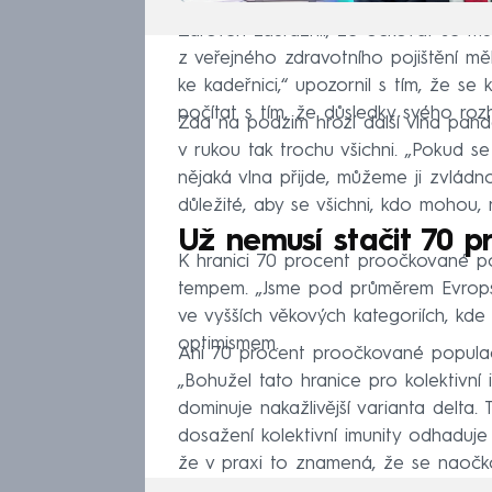
Zároveň zdůraznil, že očkovat se mů
z veřejného zdravotního pojištění m
ke kadeřnici,“ upozornil s tím, že s
počítat s tím, že důsledky svého ro
Zda na podzim hrozí další vlna pan
v rukou tak trochu všichni. „Pokud s
nějaká vlna přijde, můžeme ji zvládno
důležité, aby se všichni, kdo mohou, 
Už nemusí stačit 70 p
K hranici 70 procent proočkované p
tempem. „Jsme pod průměrem Evropsk
ve vyšších věkových kategoriích, kde j
optimismem.
Ani 70 procent proočkované populace
„Bohužel tato hranice pro kolektivní 
dominuje nakažlivější varianta delta.
dosažení kolektivní imunity odhaduje 
že v praxi to znamená, že se naočk