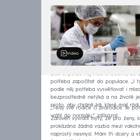
Video
Lidé si podle něj musí uvědomit, že z
potřeba započítat do populace. „I ty
podle něj potřeba vysvětlovat i mladý
bezprostředně netýká a na životě je 
proto, aby chránili lidi, které mají rádi.
„Tedy své rodiče či prarodiče. Je po
vrátil do normálu,“ zdůraznil.
Zároveň vyvrátil mýty, že pro ženy, 
prokázána žádná vazba mezi vakcíno
naprostý nesmysl. Mám tři dcery a v