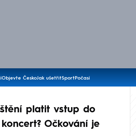
í
Objevte Česko
Jak ušetřit
Sport
Počasí
štění platit vstup do
koncert? Očkování je