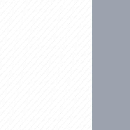
ideo
kat migranty do Česka? Sami by odešli, tvrdí exp
ické sebevraždě