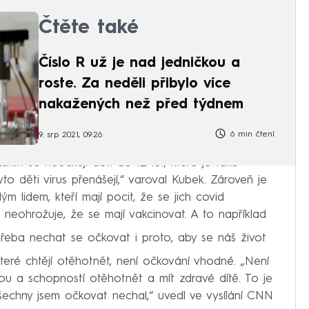
Čtěte také
Číslo R už je nad jedničkou a
roste. Za neděli přibylo více
nakažených než před týdnem
6 min čtení
9. srp 2021, 09:26
atím se neočkují děti do 12 let, které je také
to děti virus přenášejí,“ varoval Kubek. Zároveň je
m lidem, kteří mají pocit, že se jich covid
neohrožuje, že se mají vakcinovat. A to například
třeba nechat se očkovat i proto, aby se náš život
které chtějí otěhotnět, není očkování vhodné. „Není
u a schopností otěhotnět a mít zdravé dítě. To je
šechny jsem očkovat nechal,“ uvedl ve vysílání CNN