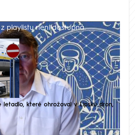
 playlistu není dostupná.
V
é letadlo, které ohrožoval v Lipsku dron,
Přilá
polit