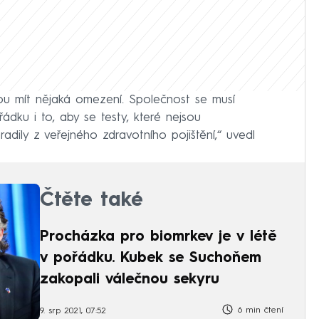
ou mít nějaká omezení. Společnost se musí
dku i to, aby se testy, které nejsou
radily z veřejného zdravotního pojištění,“ uvedl
Čtěte také
Procházka pro biomrkev je v létě
v pořádku. Kubek se Suchoňem
zakopali válečnou sekyru
6 min čtení
9. srp 2021, 07:52