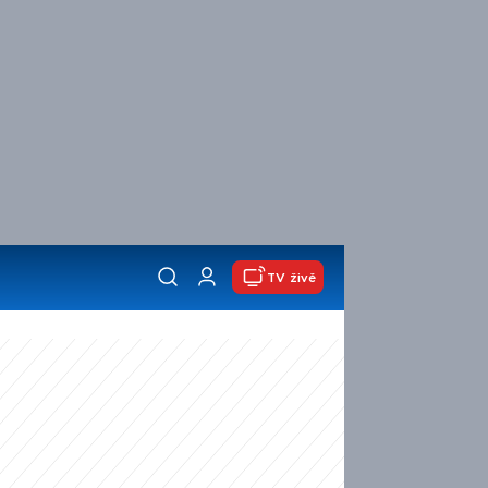
TV živě