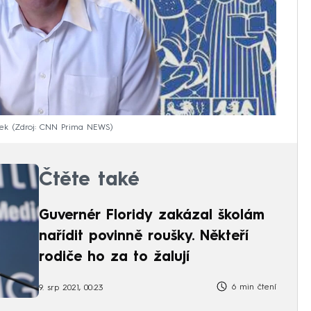
ek
Zdroj: CNN Prima NEWS
Čtěte také
Guvernér Floridy zakázal školám
nařídit povinně roušky. Někteří
rodiče ho za to žalují
6 min čtení
9. srp 2021, 00:23