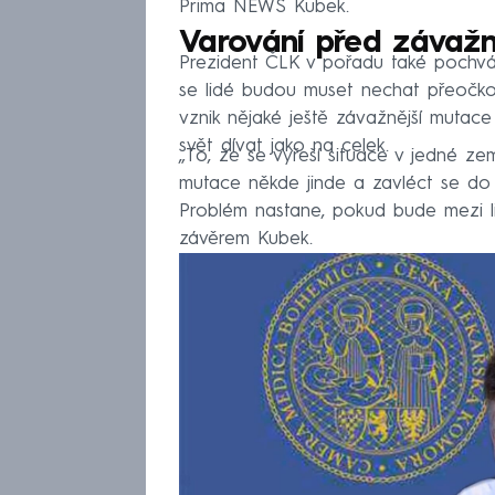
Prima NEWS Kubek.
Varování před závažn
Prezident ČLK v pořadu také pochváli
se lidé budou muset nechat přeočko
vznik nějaké ještě závažnější mutace 
svět dívat jako na celek.
„To, že se vyřeší situace v jedné z
mutace někde jinde a zavléct se do m
Problém nastane, pokud bude mezi lid
závěrem Kubek.