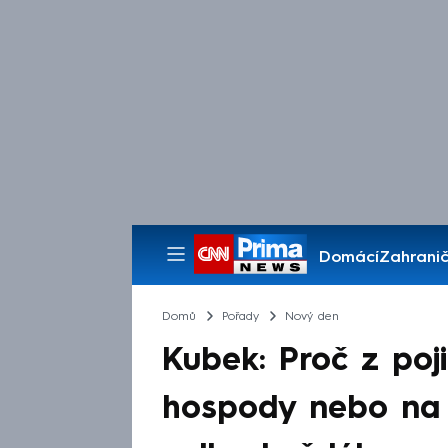
Domácí
Zahranič
Pořady
Domů
Pořady
Nový den
Kubek: Proč z poji
hospody nebo na 