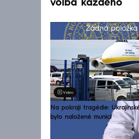
volba každého
Žádná položka z
Výběr redakce
Video
Na pokraji tragédie: Ukrajinsk
bylo naložené municí