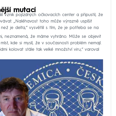
ější mutací
l vznik pojízdných očkovacích center a připustil, že
vávat. „Naléhavost toho může výrazně uspíšit
než je delta,“ vysvětlil s tím, že je potřeba se na
emi, neznamená, že máme vyhráno. Může se objevit
íst, kde si myslí, že v současnosti problém nemají.
mi kolovat stále tak velké množství viru,“ varoval