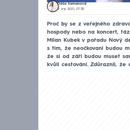
Dáša Šamanová
9. srp 2021, 07:30
Proč by se z veřejného zdravo
hospody nebo na koncert, táz
Milan Kubek v pořadu Nový de
s tím, že neočkovaní budou mí
že si od září budou muset sam
kvůli cestování. Zdůraznil, ž