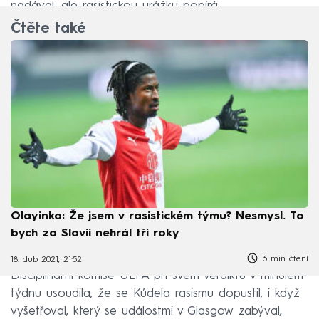
nadával, ale rasistickou urážku popírá.
Čtěte také
Olayinka: Že jsem v rasistickém týmu? Nesmysl. To
bych za Slavii nehrál tři roky
6 min čtení
18. dub 2021, 21:52
Disciplinární komise UEFA při svém verdiktu v minulém
týdnu usoudila, že se Kúdela rasismu dopustil, i když
vyšetřoval, který se událostmi v Glasgow zabýval,