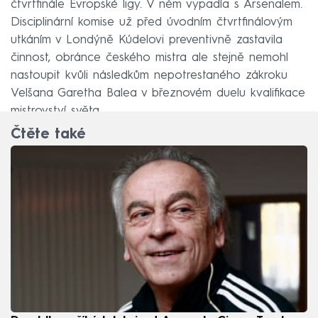
čtvrtfinále Evropské ligy. V něm vypadla s Arsenalem.
Disciplinární komise už před úvodním čtvrtfinálovým
utkáním v Londýně Kúdelovi preventivně zastavila
činnost, obránce českého mistra ale stejně nemohl
nastoupit kvůli následkům nepotrestaného zákroku
Velšana Garetha Balea v březnovém duelu kvalifikace
mistrovství světa.
Čtěte také