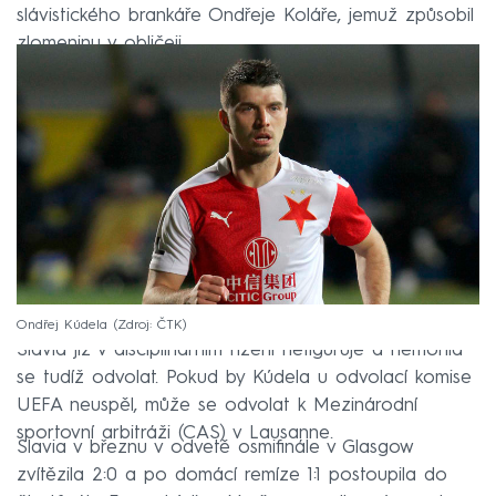
slávistického brankáře Ondřeje Koláře, jemuž způsobil
zlomeninu v obličeji.
Ondřej Kúdela
Zdroj: ČTK
Slavia již v disciplinárním řízení nefiguruje a nemohla
se tudíž odvolat. Pokud by Kúdela u odvolací komise
UEFA neuspěl, může se odvolat k Mezinárodní
sportovní arbitráži (CAS) v Lausanne.
Slavia v březnu v odvetě osmifinále v Glasgow
zvítězila 2:0 a po domácí remíze 1:1 postoupila do