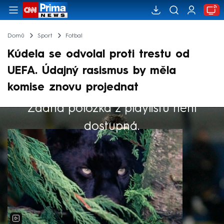
Domů
Sport
Fotbal
Kúdela se odvolal proti trestu od
UEFA. Údajný rasismus by měla
komise znovu projednat
Žádná položka z playlistu není
Výběr redakce
dostupná.