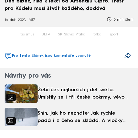
Den blbec, říká k lekci od Arsenalu Cipro. Trest
pro Kúdelu musí štvát každého, dodává
6 min čtení
16. dub 2021, 16:57
rasismus
UEFA
SK Slavia Praha
fotbal
sport
Pro tento článek jsou komentáře vypnuté
Návrhy pro vás
Žebříček nejhorších jídel světa.
Umístily se i tři české pokrmy, vévodí
skandinávská kuchyně
Sníh, jak ho neznáte: Jak rychle
padá i z čeho se skládá. A vločky
nejsou bílé