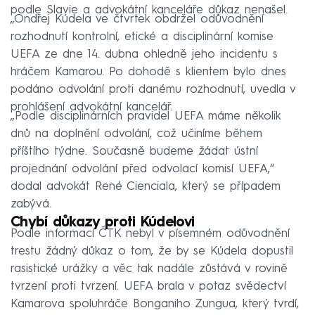
podle Slavie a advokátní kanceláře důkaz nenašel.
„Ondřej Kúdela ve čtvrtek obdržel odůvodnění
rozhodnutí kontrolní, etické a disciplinární komise
UEFA ze dne 14. dubna ohledně jeho incidentu s
hráčem Kamarou. Po dohodě s klientem bylo dnes
podáno odvolání proti danému rozhodnutí, uvedla v
prohlášení advokátní kancelář.
„Podle disciplinárních pravidel UEFA máme několik
dnů na doplnění odvolání, což učiníme během
příštího týdne. Současně budeme žádat ústní
projednání odvolání před odvolací komisí UEFA,“
dodal advokát René Cienciala, který se případem
zabývá.
Chybí důkazy proti Kúdelovi
Podle informací ČTK nebyl v písemném odůvodnění
trestu žádný důkaz o tom, že by se Kúdela dopustil
rasistické urážky a věc tak nadále zůstává v rovině
tvrzení proti tvrzení. UEFA brala v potaz svědectví
Kamarova spoluhráče Bonganiho Zungua, který tvrdí,