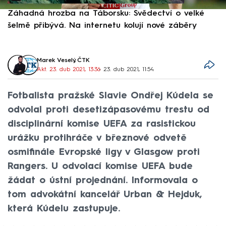
Záhadná hrozba na Táborsku: Svědectví o velké
S
šelmě přibývá. Na internetu kolují nové záběry
d
Marek Veselý
,
ČTK
Akt. 23. dub 2021, 13:36
• 23. dub 2021, 11:54
Fotbalista pražské Slavie Ondřej Kúdela se
odvolal proti desetizápasovému trestu od
disciplinární komise UEFA za rasistickou
urážku protihráče v březnové odvetě
osmifinále Evropské ligy v Glasgow proti
Rangers. U odvolací komise UEFA bude
žádat o ústní projednání. Informovala o
tom advokátní kancelář Urban & Hejduk,
která Kúdelu zastupuje.