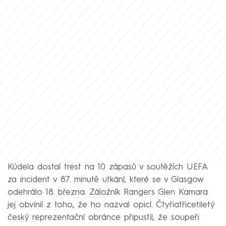
Kúdela dostal trest na 10 zápasů v soutěžích UEFA
za incident v 87. minutě utkání, které se v Glasgow
odehrálo 18. března. Záložník Rangers Glen Kamara
jej obvinil z toho, že ho nazval opicí. Čtyřiatřicetiletý
český reprezentační obránce připustil, že soupeři