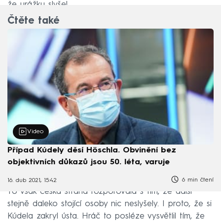
že urážku slyšel.
Čtěte také
Video
Případ Kúdely děsí Höschla. Obvinění bez
objektivních důkazů jsou 50. léta, varuje
6 min čtení
16. dub 2021, 15:42
To však česká strana rozporovala s tím, že další
stejně daleko stojící osoby nic neslyšely. I proto, že si
Kúdela zakryl ústa. Hráč to posléze vysvětlil tím, že