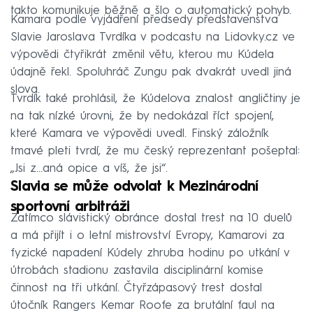
takto komunikuje běžně a šlo o automatický pohyb.
Kamara podle vyjádření předsedy představenstva
Slavie Jaroslava Tvrdíka v podcastu na Lidovky.cz ve
výpovědi čtyřikrát změnil větu, kterou mu Kúdela
údajně řekl. Spoluhráč Zungu pak dvakrát uvedl jiná
slova.
Tvrdík také prohlásil, že Kúdelova znalost angličtiny je
na tak nízké úrovni, že by nedokázal říct spojení,
které Kamara ve výpovědi uvedl. Finský záložník
tmavé pleti tvrdí, že mu český reprezentant pošeptal:
„Jsi z...aná opice a víš, že jsi“.
Slavia se může odvolat k Mezinárodní
sportovní arbitráži
Zatímco slávistický obránce dostal trest na 10 duelů
a má přijít i o letní mistrovství Evropy, Kamarovi za
fyzické napadení Kúdely zhruba hodinu po utkání v
útrobách stadionu zastavila disciplinární komise
činnost na tři utkání. Čtyřzápasový trest dostal
útočník Rangers Kemar Roofe za brutální faul na