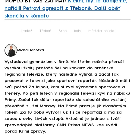
MOHLO BY VÁS ZAJÍMAT:
Klekni, my tě dobijeme,
nařídili Petrovi agresoři z Třeboně. Další oběť
skončila v kómatu
Failed to fetch
krádež
Třeboň
Brno
boty
městská policie
Michal Janotka
Vystudoval gymnázium v Brně. Ve třetím ročníku přerušil
vysokou školu, protože šel na konkurz do brněnské
regionální televize, který následně vyhrál, a začal tak
pracovat v televizi jako sportovní reportér. Následně měl i
svůj pořad Za lajnou, kam si zval významné sportovce a
trenéry. Po pěti letech v regionální televizi kývl na nabídku
Primy. Začal tak dělat reportáže do celostátního vysílání,
převážně z jižní Moravy. Na Primě pracuje již dvanáctým
rokem. Za tu dobu vytvořil už tisíce reportáží a má za
sebou stovky živých vstupů. Aktuálně je jednou z tváří
zpravodajské platformy CNN Prima NEWS, kde uvádí
pořad Krimi zprávy.