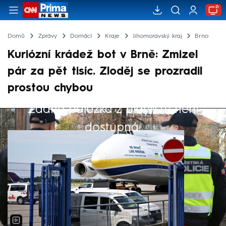
Domů
Zprávy
Domácí
Kraje
Jihomoravský kraj
Brno
Kuriózní krádež bot v Brně: Zmizel
pár za pět tisíc. Zloděj se prozradil
prostou chybou
Žádná položka z playlistu není
Výběr redakce
dostupná.