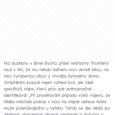
Na služebnu v Brně-Bystrci přišel nešťastný třicetiletý
muž s tím, že mu někdo během noci ukradl bílou, na
míru vyrobenou obuv z chodby bytového domu.
Strážníkům popsal nejen vzhled bot, ale také
specifický nápis, který jeho pár jednoznačně
identifikoval. „Při prověřování případu vyšlo najevo, že
hlídka městské policie v noci na stejné adrese řešila
muže polehávajícího u výtahu. Tehdy se ale nikdo po
žádných ztracených věcech nesháněl a dotyčný si