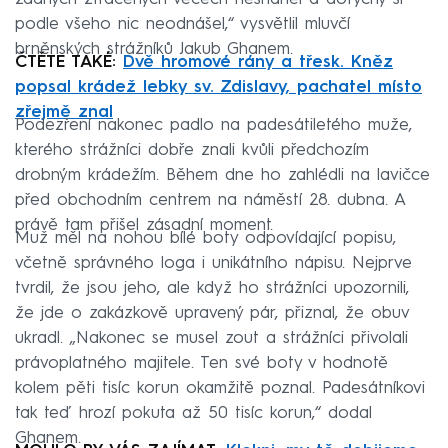
podle všeho nic neodnášel,“ vysvětlil mluvčí
brněnských strážníků Jakub Ghanem.
ČTĚTE TAKÉ:
Dvě hromové rány a třesk. Kněz
popsal krádež lebky sv. Zdislavy, pachatel místo
zřejmě znal
Podezření nakonec padlo na padesátiletého muže,
kterého strážníci dobře znali kvůli předchozím
drobným krádežím. Během dne ho zahlédli na lavičce
před obchodním centrem na náměstí 28. dubna. A
právě tam přišel zásadní moment.
Muž měl na nohou bílé boty odpovídající popisu,
včetně správného loga i unikátního nápisu. Nejprve
tvrdil, že jsou jeho, ale když ho strážníci upozornili,
že jde o zakázkově upravený pár, přiznal, že obuv
ukradl. „Nakonec se musel zout a strážníci přivolali
právoplatného majitele. Ten své boty v hodnotě
kolem pěti tisíc korun okamžitě poznal. Padesátníkovi
tak teď hrozí pokuta až 50 tisíc korun,“ dodal
Ghanem.