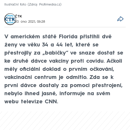
Ilustrační foto
Zdroj: Profimedia.cz
ČTK
20. úno 2021, 06:28
V americkém státě Florida přistihli dvě
ženy ve věku 34 a 44 let, které se
přestrojily za „babičky“ ve snaze dostat se
ke druhé dávce vakcíny proti covidu. Ačkoli
měly oficiální doklad o prvním očkování,
vakcinační centrum je odmítlo. Zda se k
první dávce dostaly za pomoci přestrojení,
nebylo ihned jasné, informuje na svém
webu televize CNN.