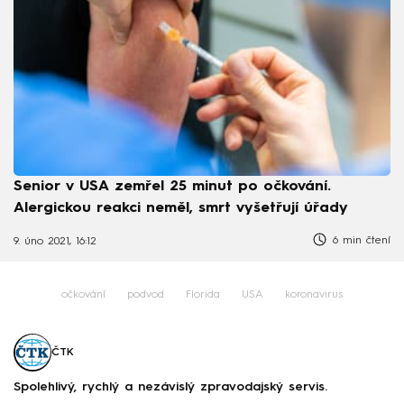
Senior v USA zemřel 25 minut po očkování.
Alergickou reakci neměl, smrt vyšetřují úřady
6 min čtení
9. úno 2021, 16:12
očkování
podvod
Florida
USA
koronavirus
ČTK
Spolehlivý, rychlý a nezávislý zpravodajský servis.