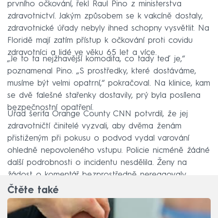
prvního očkování, řekl Raul Pino z ministerstva
zdravotnictví. Jakým způsobem se k vakcíně dostaly,
zdravotnické úřady nebyly ihned schopny vysvětlit. Na
Floridě mají zatím přístup k očkování proti covidu
zdravotníci a lidé ve věku 65 let a více.
„Je to ta nejžhavější komodita, co tady teď je,“
poznamenal Pino. „S prostředky, které dostáváme,
musíme být velmi opatrní,“ pokračoval. Na klinice, kam
se dvě falešné stařenky dostavily, prý byla posílena
bezpečnostní opatření.
Úřad šerifa Orange County CNN potvrdil, že jej
zdravotničtí činitelé vyzvali, aby dvěma ženám
přistiženým při pokusu o podvod vydal varování
ohledně nepovoleného vstupu. Policie nicméně žádné
další podrobnosti o incidentu nesdělila. Ženy na
žádost o komentář bezprostředně nereagovaly.
Čtěte také