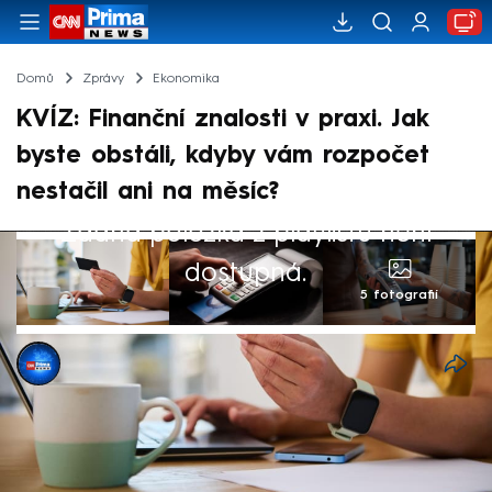
Domů
Zprávy
Ekonomika
KVÍZ: Finanční znalosti v praxi. Jak
byste obstáli, kdyby vám rozpočet
nestačil ani na měsíc?
Žádná položka z playlistu není
dostupná.
5 fotografií
CNN Prima NEWS
13. čvn 2025, 17:02
Devět z deseti Čechů si sice něco spoří,
ale skoro třetina by při výpadku příjmu