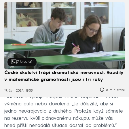
7
fotografií
České školství trápí dramatická nerovnost. Rozdíly
v matematické gramotnosti jsou i tři roky
6 min čtení
19. čvn 2024, 19:53
Plánované výdaje naopak známe dopředu – třeba
výměna auta nebo dovolená. „Je důležité, aby si
jedno neukrajovalo z druhého. Protože když sáhnete
na rezervu kvůli plánovanému nákupu, může vás
hned příští nenadálá situace dostat do problémů,“