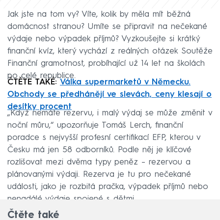
Jak jste na tom vy? Víte, kolik by měla mít běžná
domácnost stranou? Umíte se připravit na nečekané
výdaje nebo výpadek příjmů? Vyzkoušejte si krátký
finanční kvíz, který vychází z reálných otázek Soutěže
Finanční gramotnost, probíhající už 14 let na školách
po celé republice.
ČTĚTE TAKÉ:
Válka supermarketů v Německu.
Obchody se předhánějí ve slevách, ceny klesají o
desítky procent
„Když nemáte rezervu, i malý výdaj se může změnit v
noční můru,“ upozorňuje Tomáš Lerch, finanční
poradce s nejvyšší profesní certifikací EFP, kterou v
Česku má jen 58 odborníků. Podle něj je klíčové
rozlišovat mezi dvěma typy peněz – rezervou a
plánovanými výdaji. Rezerva je tu pro nečekané
události, jako je rozbitá pračka, výpadek příjmů nebo
nenadálé výdaje spojené s dětmi.
Čtěte také