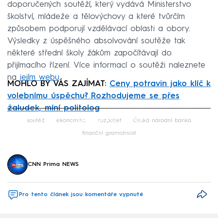
doporučených soutěží, který vydává Ministerstvo
školství, mládeže a tělovýchovy a které tvůrčím
způsobem podporují vzdělávací oblasti a obory.
Výsledky z úspěšného absolvování soutěže tak
některé střední školy žákům započítávají do
přijímacího řízení. Více informací o soutěži naleznete
na
jejím webu
.
MOHLO BY VÁS ZAJÍMAT:
Ceny potravin jako klíč k
volebnímu úspěchu? Rozhodujeme se přes
žaludek, míní politolog
Failed to fetch
soutěž
ekonomika
rozpočet
Česká národní banka
finanční gramotnost
CNN Prima NEWS
Pro tento článek jsou komentáře vypnuté