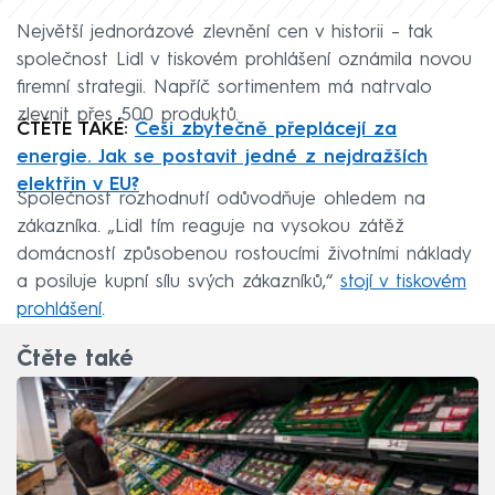
Největší jednorázové zlevnění cen v historii – tak
společnost Lidl v tiskovém prohlášení oznámila novou
firemní strategii. Napříč sortimentem má natrvalo
zlevnit přes 500 produktů.
ČTĚTE TAKÉ:
Češi zbytečně přeplácejí za
energie. Jak se postavit jedné z nejdražších
elektřin v EU?
Společnost rozhodnutí odůvodňuje ohledem na
zákazníka. „Lidl tím reaguje na vysokou zátěž
domácností způsobenou rostoucími životními náklady
a posiluje kupní sílu svých zákazníků,“
stojí v tiskovém
prohlášení
.
Čtěte také