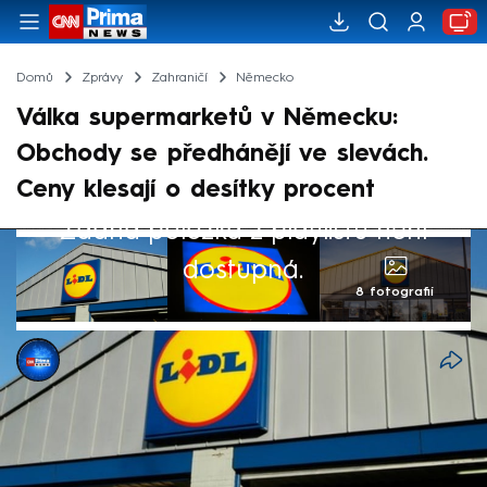
Domů
Zprávy
Zahraničí
Německo
Válka supermarketů v Německu:
Obchody se předhánějí ve slevách.
Ceny klesají o desítky procent
Žádná položka z playlistu není
dostupná.
8 fotografií
Adam Křivánek
29. kvě 2025, 15:28
Pět, 15, ale i téměř 40 procent. O tolik
zlevnilo některé zboží v německých