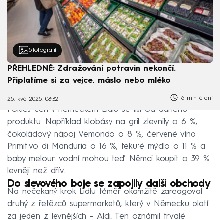
5
fotografií
PŘEHLEDNĚ: Zdražování potravin nekončí.
Připlatíme si za vejce, máslo nebo mléko
6 min čtení
25. kvě 2025, 08:32
Pokles cen v německém Lidlu se liší od daného
produktu. Například klobásy na gril zlevnily o 6 %,
čokoládový nápoj Vemondo o 8 %, červené víno
Primitivo di Manduria o 16 %, tekuté mýdlo o 11 % a
baby meloun vodní mohou teď Němci koupit o 39 %
levněji než dřív.
Do slevového boje se zapojily další obchody
Na nečekaný krok Lidlu téměř okamžitě zareagoval
druhý z řetězců supermarketů, který v Německu platí
za jeden z levnějších – Aldi. Ten oznámil trvalé