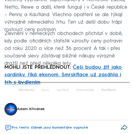
Netto, Rewe a další, které fungují i v České republice
– Penny a Kaufland. Všechna opatření se ale týkají
výhradně německého trhu. Ten už delší dobu trápí
rostoucí ceny potravin.
Zlevnění v německých obchodech přichází v době,
kdy podle oficiálních statistik vzrostly ceny potravin
od roku 2020 o více než 36 procent. A tak i přes
současné slevy zůstávají běžné nákupy výrazně
dražší než před několika lety.
MOHLI JSTE PŘEHLÉDNOUT:
Češi budou žít jako
sardinky, říká ekonom. Smrskflace už zasáhla i
trh s bydlením
Failed to fetch
Německo
ceny
obchod
ekonomika
Kaufland
Adam Křivánek
Pro tento článek jsou komentáře vypnuté