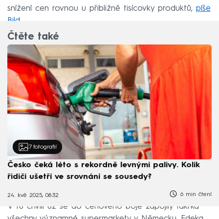
snížení cen rovnou u přibližně tisícovky produktů,
píše
Bild
.
Čtěte také
7
fotografií
Česko čeká léto s rekordně levnými palivy. Kolik
řidiči ušetří ve srovnání se sousedy?
6 min čtení
24. kvě 2025, 08:32
V tu chvíli už se do cenového boje zapojily takřka
všechny významné supermarkety v Německu. Edeka,