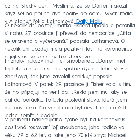
až na Štědrý den. „Myslím si, že se Darren nakazil,
když šel na pouhé dvě hodiny do domu svých rodičů
v Alletonu,“ řekla Lathamová
Daily Mailu
.
O několik dní později matka Fishera upadla a poranila
si nohu, 27. prosince ji převezli do nemocnice. „Cítila
se unavená a vyčerpaná,“ popsala Lathamová. O
několik dní později měla pozitivní test na koronavirus
a její stav se začal rychle zhoršovat.
Příznaky nákazy měl i její snoubenec. „Darren měl
teplotu a začalo se mu špatně dýchat. Jeho stav se
zhoršoval, tak jsme zavolali sanitku,“ popsala
Lathamová. V pátek 29. prosince jí Fisher volal s tím,
že ho připojují na ventilaci. „Řekla jsem mu, aby se
dal do pořádku. To byla poslední slova, která jsem
mu pověděla. Na ventilátoru byl devět dní, poté 11.
ledna zemřel,“ dodala.
V průběhu následujícího týdne byli na koronavirus
pozitivně testovaní její snoubenec, jeho rodiče ve
věku 79 a 82 let, a také jeho 70letý strýc Michael