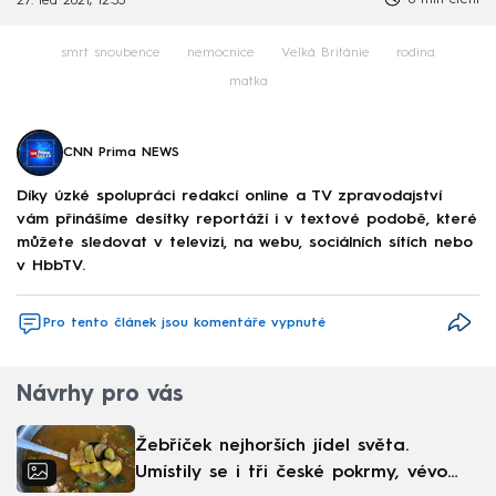
27. led 2021, 12:55
smrt snoubence
nemocnice
Velká Británie
rodina
matka
CNN Prima NEWS
Díky úzké spolupráci redakcí online a TV zpravodajství
vám přinášíme desítky reportáží i v textové podobě, které
můžete sledovat v televizi, na webu, sociálních sítích nebo
v HbbTV.
Pro tento článek jsou komentáře vypnuté
Návrhy pro vás
Žebříček nejhorších jídel světa.
Umístily se i tři české pokrmy, vévodí