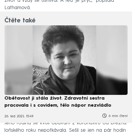
život a vždy se usmíval. A teď je pryč,” popsala
Lathamová.
Čtěte také
Obětavost ji stála život. Zdravotní sestra
pracovala i s covidem, tělo nápor nezvládlo
6 min čtení
26. led 2021, 15:49
Jeho rodina se kvůli obavám z koronaviru od března
loňského roku nepotkávala. Sešli se jen na pár hodin