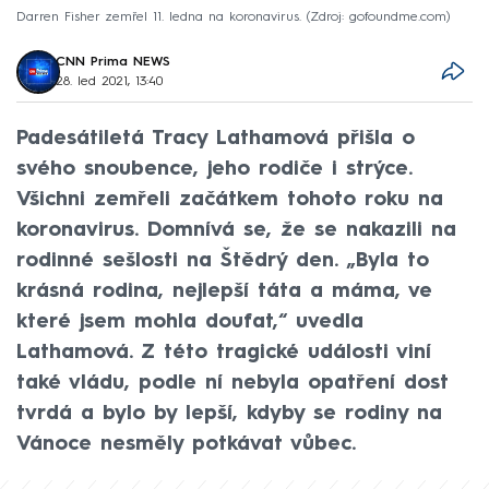
Darren Fisher zemřel 11. ledna na koronavirus.
Zdroj: gofoundme.com
CNN Prima NEWS
28. led 2021, 13:40
Padesátiletá Tracy Lathamová přišla o
svého snoubence, jeho rodiče i strýce.
Všichni zemřeli začátkem tohoto roku na
koronavirus. Domnívá se, že se nakazili na
rodinné sešlosti na Štědrý den. „Byla to
krásná rodina, nejlepší táta a máma, ve
které jsem mohla doufat,“ uvedla
Lathamová. Z této tragické události viní
také vládu, podle ní nebyla opatření dost
tvrdá a bylo by lepší, kdyby se rodiny na
Vánoce nesměly potkávat vůbec.