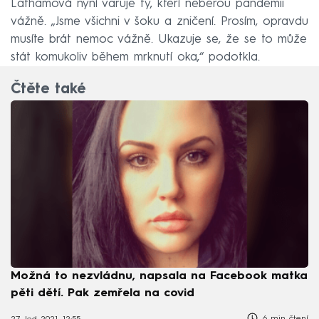
Lathamová nyní varuje ty, kteří neberou pandemii
vážně. „Jsme všichni v šoku a zničení. Prosím, opravdu
musíte brát nemoc vážně. Ukazuje se, že se to může
stát komukoliv během mrknutí oka,“ podotkla.
Čtěte také
Možná to nezvládnu, napsala na Facebook matka
pěti dětí. Pak zemřela na covid
6 min čtení