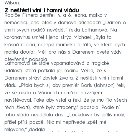
Wilson.
Z neštěstí viní i tamní vládu
Rodiče Fishera zemřeli 4. a 6. ledna, matka v
nemocnici, jeho otec v domově důchodců. „Darren o
smrti svých rodičů nevěděl,“ řekla Lathamová. Na
koronavirus umřel i jeho strýc Michael. „Byla to
krásná rodina, nejlepší maminka a táta, ve které bych
mohla doufat. Měli pro nás s Darrenem dveře vždy
otevřené,“ popsala.
Lathamová se stále vzpamatovává z tragické
události, která potkala její rodinu. Věřila, že s
Darrenem stráví zbytek života. Z neštěstí viní i tamní
vládu. „Přála bych si, aby premiér Boris (Johnson) řekl,
že se nikdo o Vánocích nemůže navzájem
navštěvovat. Také aby vstal a řekl, že je mu líto všech
těch životů, které byly ztraceny,“ popsala. Podle ní
toho vláda neudělala dost. „Lockdown byl příliš malý,
přišel příliš pozdě. Nic mi nepřivede zpět mé
milované,“ dodala.