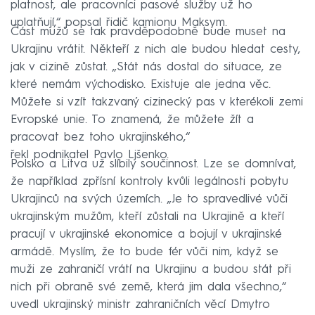
platnost, ale pracovníci pasové služby už ho
uplatňují,“ popsal řidič kamionu Maksym.
Část mužů se tak pravděpodobně bude muset na
Ukrajinu vrátit. Někteří z nich ale budou hledat cesty,
jak v cizině zůstat. „Stát nás dostal do situace, ze
které nemám východisko. Existuje ale jedna věc.
Můžete si vzít takzvaný cizinecký pas v kterékoli zemi
Evropské unie. To znamená, že můžete žít a
pracovat bez toho ukrajinského,“
řekl podnikatel Pavlo Ljšenko.
Polsko a Litva už slíbily součinnost. Lze se domnívat,
že například zpřísní kontroly kvůli legálnosti pobytu
Ukrajinců na svých územích. „Je to spravedlivé vůči
ukrajinským mužům, kteří zůstali na Ukrajině a kteří
pracují v ukrajinské ekonomice a bojují v ukrajinské
armádě. Myslím, že to bude fér vůči nim, když se
muži ze zahraničí vrátí na Ukrajinu a budou stát při
nich při obraně své země, která jim dala všechno,“
uvedl ukrajinský ministr zahraničních věcí Dmytro