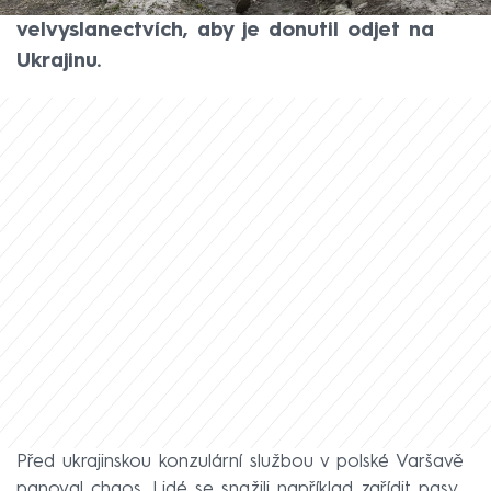
muže žijící v zahraničí. Omezil jim služby na
velvyslanectvích, aby je donutil odjet na
Ukrajinu.
Před ukrajinskou konzulární službou v polské Varšavě
panoval chaos. Lidé se snažili například zařídit pasy