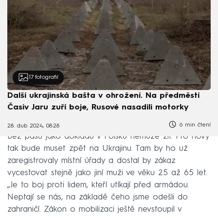
17
fotografií
Další ukrajinská bašta v ohrožení. Na předměstí
Časiv Jaru zuří boje, Rusové nasadili motorky
6 min čtení
28. dub 2024, 08:28
Bez pasu jako dokladu v Polsku nemůže žít. Pro nový
tak bude muset zpět na Ukrajinu. Tam by ho už
zaregistrovaly místní úřady a dostal by zákaz
vycestovat stejně jako jiní muži ve věku 25 až 65 let.
„Je to boj proti lidem, kteří utíkají před armádou.
Neptají se nás, na základě čeho jsme odešli do
zahraničí. Zákon o mobilizaci ještě nevstoupil v