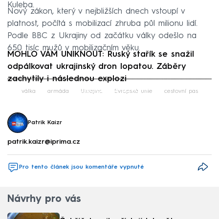
Kuleba.
Nový zákon, který v nejbližších dnech vstoupí v
platnost, počítá s mobilizací zhruba půl milionu lidí.
Podle BBC z Ukrajiny od začátku války odešlo na
650 tisíc mužů v mobilizačním věku.
MOHLO VÁM UNIKNOUT: Ruský stařík se snažil
odpálkovat ukrajinský dron lopatou. Záběry
zachytily i následnou explozi
Failed to fetch
válka
armáda
Ukrajina
Evropská unie
cestovní pas
Patrik Kaizr
patrik.kaizr@iprima.cz
Pro tento článek jsou komentáře vypnuté
Návrhy pro vás