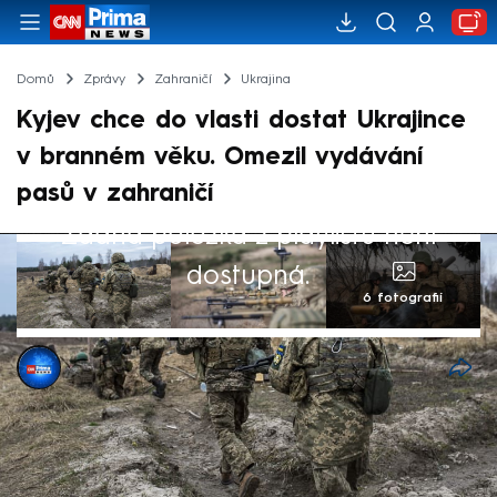
Domů
Zprávy
Zahraničí
Ukrajina
Kyjev chce do vlasti dostat Ukrajince
v branném věku. Omezil vydávání
pasů v zahraničí
Žádná položka z playlistu není
dostupná.
6 fotografií
Patrik Kaizr
29. dub 2024, 09:35
Ukrajinci v branném věku přišli o konzulární
služby. Kyjev totiž zpřísňuje podmínky pro