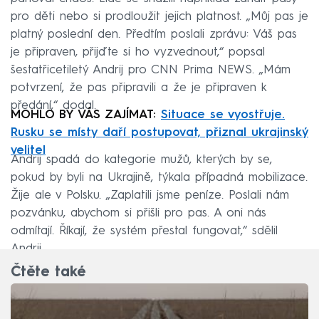
pro děti nebo si prodloužit jejich platnost. „Můj pas je
platný poslední den. Předtím poslali zprávu: Váš pas
je připraven, přijďte si ho vyzvednout,“ popsal
šestatřicetiletý Andrij pro CNN Prima NEWS. „Mám
potvrzení, že pas připravili a že je připraven k
předání,“ dodal.
MOHLO BY VÁS ZAJÍMAT:
Situace se vyostřuje.
Rusku se místy daří postupovat, přiznal ukrajinský
velitel
Andrij spadá do kategorie mužů, kterých by se,
pokud by byli na Ukrajině, týkala případná mobilizace.
Žije ale v Polsku. „Zaplatili jsme peníze. Poslali nám
pozvánku, abychom si přišli pro pas. A oni nás
odmítají. Říkají, že systém přestal fungovat,“ sdělil
Andrij.
Čtěte také