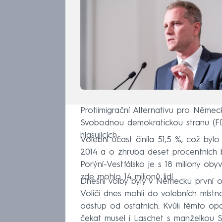
Protiimigrační Alternativu pro Němec
Svobodnou demokratickou stranu (FD
hlasujících.
Volební účast činila 51,5 %, což byl
2014 a o zhruba deset procentních b
Porýní-Vestfálsko je s 18 miliony oby
zde mohlo 14 milionů lidí.
Dnešní volby byly v Německu první od
Voliči dnes mohli do volebních místno
odstup od ostatních. Kvůli těmto opat
čekat musel i Laschet s manželkou S