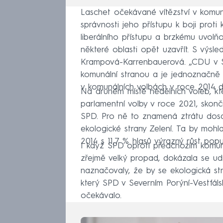
Laschet očekávané vítězství v komun
správnosti jeho přístupu k boji proti
liberálního přístupu a brzkému uvolň
některé oblasti opět uzavřít. S výs
Krampová-Karrenbauerová. „CDU v Sev
komunální stranou a je jednoznačně n
v komunálních volbách v roce 2014 do
Na druhém místě nedělních voleb, kt
parlamentní volby v roce 2021, skonč
SPD. Pro ně to znamená ztrátu dosa
ekologické strany Zelení. Ta by mohla
2014 s 11,7 % hlasů výrazný růst popul
I když SPD oproti předchozím komuná
zřejmě velký propad, dokázala se ud
naznačovaly, že by se ekologická s
který SPD v Severním Porýní-Vestfáls
očekávalo.