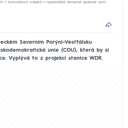
CDU v komunálních volbách v nejlidnatější německé spolkové zemi
eckém Severním Porýní-Vestfálsku
skodemokratická unie (CDU), která by si
ce. Vyplývá to z projekcí stanice WDR.