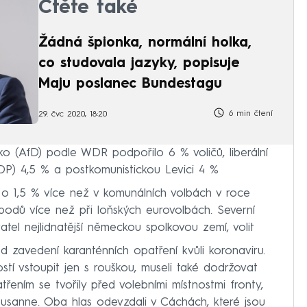
Čtěte také
Žádná špionka, normální holka,
co studovala jazyky, popisuje
Maju poslanec Bundestagu
6 min čtení
29. čvc 2020, 18:20
ko (AfD) podle WDR podpořilo 6 % voličů, liberální
P) 4,5 % a postkomunistickou Levici 4 %
o o 1,5 % více než v komunálních volbách v roce
odů více než při loňských eurovolbách. Severní
vatel nejlidnatější německou spolkovou zemí, volit
 zavedení karanténních opatření kvůli koronaviru.
stí vstoupit jen s rouškou, museli také dodržovat
řením se tvořily před volebními místnostmi fronty,
usanne. Oba hlas odevzdali v Cáchách, které jsou