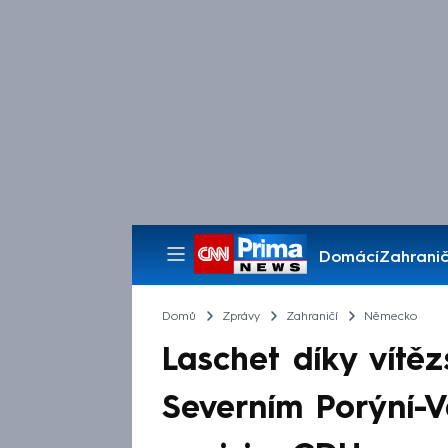
Domácí
Zahranič
Pořady
Domů
Zprávy
Zahraničí
Německo
Laschet díky vítěz
Severním Porýní-Ve