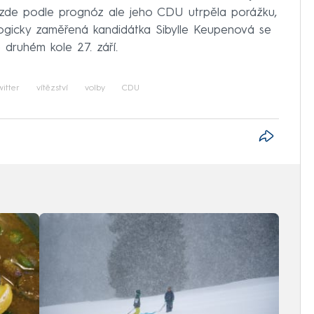
de podle prognóz ale jeho CDU utrpěla porážku,
ologicky zaměřená kandidátka Sibylle Keupenová se
 druhém kole 27. září.
witter
vítězství
volby
CDU