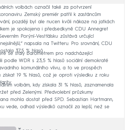
álních volbách označil také za potvrzení
 koronaviru. Zemský premiér patřil k zastáncům
ování, později byl ale nucen kvůli nákaze na jatkách
ledkem je spokojena i předsedkyně CDU Annegret
erním Porýní-Vestfálsku zůstává určující
ejsilnější,“ napsala na Twitteru. Pro srovnání, CDU
stala 37,5 % hlasů.
eré se staly barometrem pro nadcházející
ili podle WDR s 23,5 % hlasů sociální demokraté
vadního komunálního vlivu, a to ve prospěch
 získat 19 % hlasů, což je oproti výsledku z roku
arity.
lním volbám, kdy získala 31 % hlasů, zaznamenala
ržet před Zelenými. Předvolební průzkumy
trana mohla dostat před SPD. Sebastian Hartmann,
ku vede, odhad výsledků označil za lepší, než se