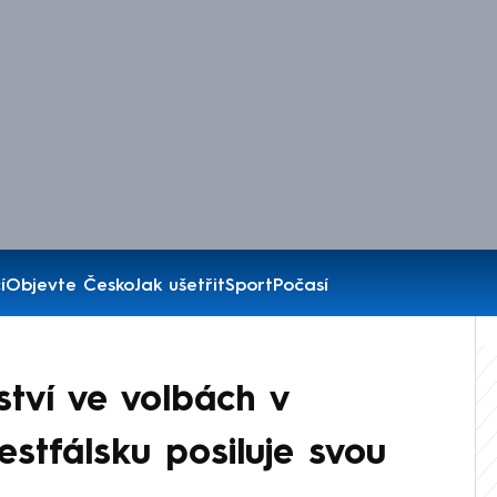
í
Objevte Česko
Jak ušetřit
Sport
Počasí
ství ve volbách v
stfálsku posiluje svou