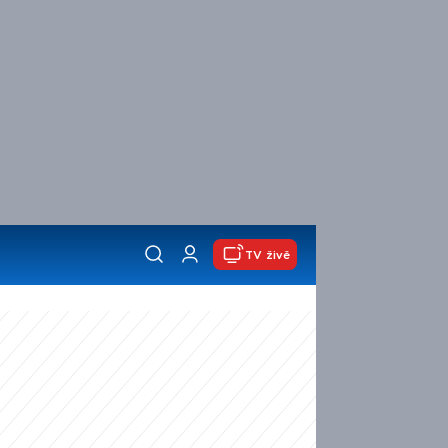
TV živě