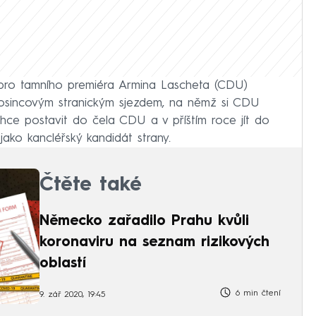
 pro tamního premiéra Armina Lascheta (CDU)
prosincovým stranickým sjezdem, na němž si CDU
chce postavit do čela CDU a v příštím roce jít do
ako kancléřský kandidát strany.
Čtěte také
Německo zařadilo Prahu kvůli
koronaviru na seznam rizikových
oblastí
6 min čtení
9. zář 2020, 19:45