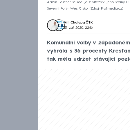
Armin Laschet se raduje z vítězství jeho strany 
Severní Porýní-Vestfálsko.
Zdroj: Profimedia.cz
Vít Chalupa
,
ČTK
13. zář 2020, 22:16
Komunální volby v západoněm
vyhrála s 36 procenty Křesťan
tak měla udržet stávající pozi