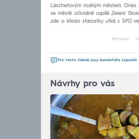
Laschetovým rodným městem. Dnes z
ve městě očividně uspěli Zelení. Ek
zde o křeslo starostky utká s SPD ve
Německo
T
Pro tento článek jsou komentáře vypnuté
Návrhy pro vás