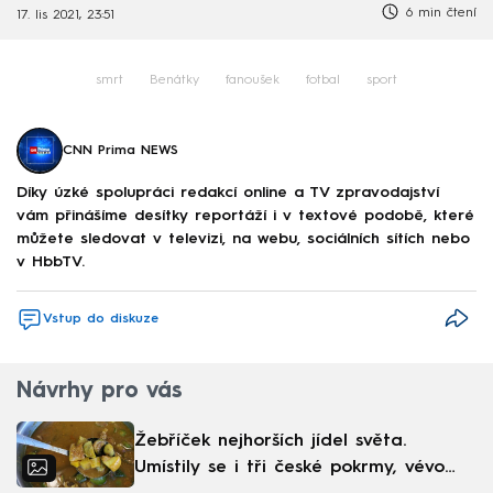
6 min čtení
17. lis 2021, 23:51
smrt
Benátky
fanoušek
fotbal
sport
CNN Prima NEWS
Díky úzké spolupráci redakcí online a TV zpravodajství
vám přinášíme desítky reportáží i v textové podobě, které
můžete sledovat v televizi, na webu, sociálních sítích nebo
v HbbTV.
Vstup do diskuze
Návrhy pro vás
Žebříček nejhorších jídel světa.
Umístily se i tři české pokrmy, vévodí