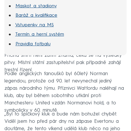
Maskot a stadiony
Baráž a kvalifikace
Vstupenky na MS
Termín a herní systém
Pravidla fotbalu
Příčina smrti není zatím známá, čeká se na výsledky
pitvy. Místní státní zastupitelství pak případně zahájí
trestní řízení.
Podle anglických fanoušků byl 60letý Norman
legendou, protože od 90. let nevynechal jediný
zápas národního týmu. Příznivci Watfordu naléhají na
klub, aby byl během sobotního utkání proti
Manchesteru United vzdán Normanovi hold, a to
symbolicky v 60. minutě.
„Byl to špičkový kluk a bude nám bohužel chybět.
Viděl jsem ho před pár dny na zápase Evertonu a
doufáme, že tento víkend udělá klub něco na jeho