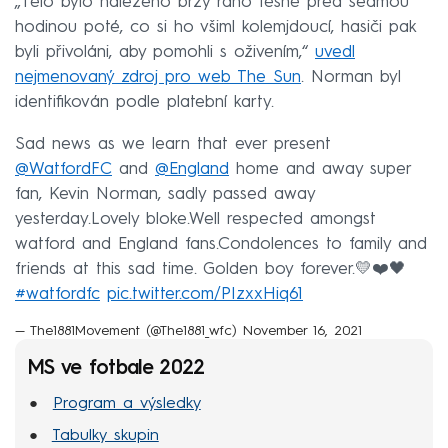
„Tělo bylo nalezeno brzy ráno těsně před sedmou
hodinou poté, co si ho všiml kolemjdoucí, hasiči pak
byli přivoláni, aby pomohli s oživením,“
uvedl
nejmenovaný zdroj pro web The Sun
. Norman byl
identifikován podle platební karty.
Sad news as we learn that ever present
@WatfordFC
and
@England
home and away super
fan, Kevin Norman, sadly passed away
yesterday.Lovely bloke.Well respected amongst
watford and England fans.Condolences to family and
friends at this sad time. Golden boy forever.💛❤️🖤
#watfordfc
pic.twitter.com/PIzxxHiq61
— The1881Movement (@The1881_wfc)
November 16, 2021
MS ve fotbale 2022
Program a výsledky
Tabulky skupin