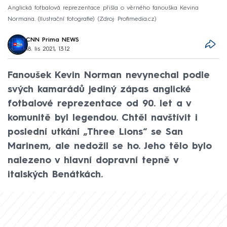
Anglická fotbalová reprezentace přišla o věrného fanouška Kevina
Normana. (Ilustrační fotografie)
Zdroj: Profimedia.cz
CNN Prima NEWS
18. lis 2021, 13:12
Fanoušek Kevin Norman nevynechal podle
svých kamarádů jediný zápas anglické
fotbalové reprezentace od 90. let a v
komunitě byl legendou. Chtěl navštívit i
poslední utkání „Three Lions“ se San
Marinem, ale nedožil se ho. Jeho tělo bylo
nalezeno v hlavní dopravní tepně v
italských Benátkách.