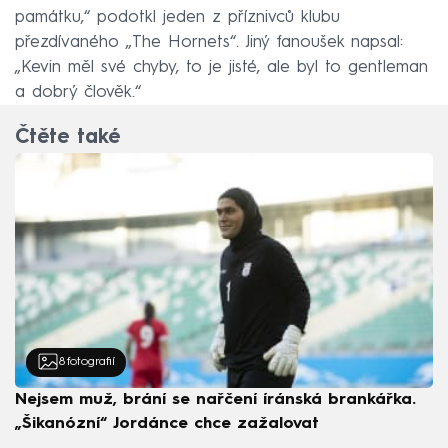
památku,“ podotkl jeden z příznivců klubu
přezdívaného „The Hornets“. Jiný fanoušek napsal:
„Kevin měl své chyby, to je jisté, ale byl to gentleman
a dobrý člověk.“
Čtěte také
8
fotografií
Nejsem muž, brání se nařčení íránská brankářka.
„Šikanózní“ Jordánce chce zažalovat